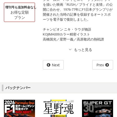
を描いた映画「RUSH／プライドと友情」の公
増刊号も追加料金なし
開に合わせ、1976-77年にF1日本グランプリが
お得な定額
開催された当時の記事を収録するオートスポ
プラン
ーツを電子版で復刻しました。
チャンピオン ニキ・ラウダ物語
KOJIMA009カラー精密イラスト
高橋国光／星野一義／高原敬武の熱戦譜
Next
Prev
バックナンバー