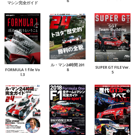
6
挑戦の軌跡
マシン完全ガイド
ル・マン24時間 201
SUPER GT FILE Ver.
8
FORMULA 1 file Vo
5
l.3