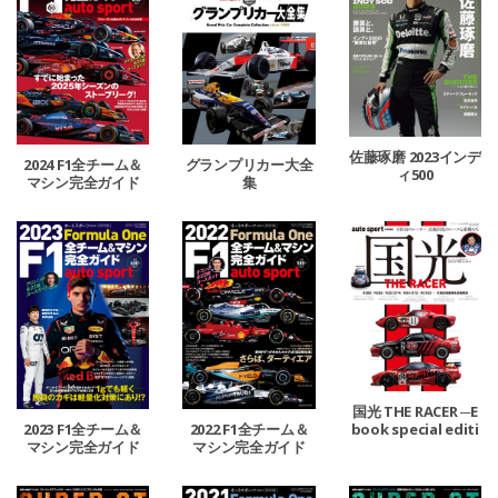
佐藤琢磨 2023インデ
2024 F1全チーム＆
グランプリカー大全
ィ500
マシン完全ガイド
集
国光 THE RACER ─E
book special editi
2023 F1全チーム＆
2022 F1全チーム＆
on
マシン完全ガイド
マシン完全ガイド