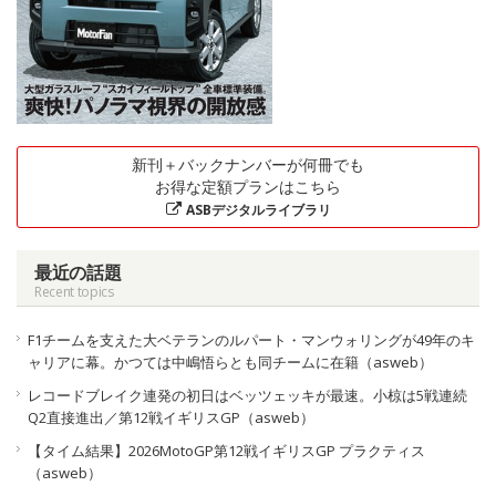
新刊＋バックナンバーが何冊でも
お得な定額プランはこちら
ASBデジタルライブラリ
最近の話題
Recent topics
F1チームを支えた大ベテランのルパート・マンウォリングが49年のキ
ャリアに幕。かつては中嶋悟らとも同チームに在籍（asweb）
レコードブレイク連発の初日はベッツェッキが最速。小椋は5戦連続
Q2直接進出／第12戦イギリスGP（asweb）
【タイム結果】2026MotoGP第12戦イギリスGP プラクティス
（asweb）