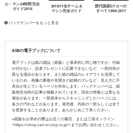
ル・マン24時間 完全
2018 F1全チーム＆
歴代国産GTカーの
ガイド2018
マシン完全ガイド
すべて 1994-2017
バックナンバーをもっと見る
ASBの電子ブックについて
電子ブックは紙の雑誌（紙版）と基本的に同じ物ですが、付録
が付かない、読者プレゼントに応募できないなど、一部内容が
異なる場合があります。また紙の雑誌のレイアウトを流用して
いるため、画像の重複や見開きの絵柄のズレなど、見え方に不
具合が生じているページが存在します。バックナンバーは、紙
版発売当時の記事が掲載されています。現在の情報とは異なる
場合があります。一部原本からスキャニングしたページには、
多少の汚れなどがあります。発売後、内容の一部もしくは全て
を更新することがあります。あらかじめご了承ください。
※紙版をお求めの際はお近くの書店、または三栄オンライン
<
https://shop.san-ei-corp.co.jp/
>までお問い合わせください。