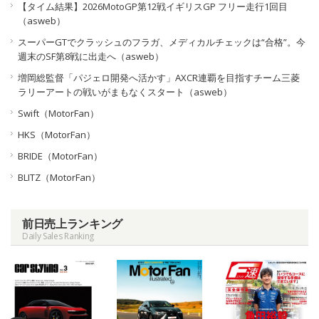
【タイム結果】2026MotoGP第12戦イギリスGP フリー走行1回目
（asweb）
スーパーGTでクラッシュのフラガ、メディカルチェックは“合格”。今
週末のSF第8戦に出走へ（asweb）
増岡総監督「パジェロ開発へ活かす」AXCR連覇を目指すチーム三菱
ラリーアートの戦いがまもなくスタート（asweb）
Swift（MotorFan）
HKS（MotorFan）
BRIDE（MotorFan）
BLITZ（MotorFan）
前日売上ランキング
Daily Sales Ranking