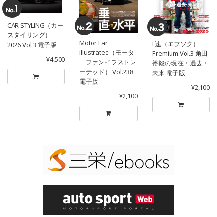
CAR STYLING（カー
スタイリング）
Motor Fan
F速（エフソク）
2026 Vol.3 電子版
illustrated（モータ
Premium Vol.3 角田
¥4,500
ーファンイラストレ
裕毅の現在・過去・
ーテッド） Vol.238
未来 電子版
電子版
¥2,100
¥2,100