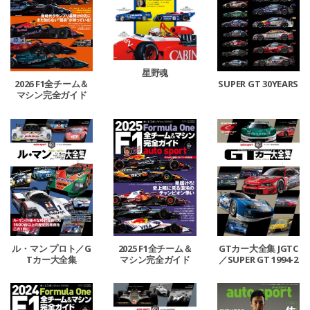
星野魂
2026 F1全チーム＆
SUPER GT 30YEARS
マシン完全ガイド
ル・マン プロト／G
2025 F1全チーム＆
GTカー大全集 JGTC
Tカー大全集
マシン完全ガイド
／SUPER GT 1994-2
024