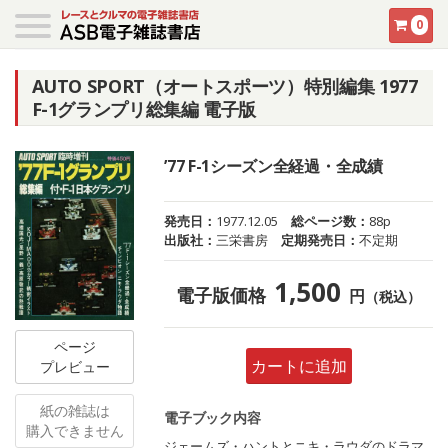
0
AUTO SPORT（オートスポーツ）特別編集 1977
F-1グランプリ総集編 電子版
’77 F-1シーズン全経過・全成績
発売日：
1977.12.05
総ページ数：
88p
出版社：
三栄書房
定期発売日：
不定期
1,500
電子版価格
円
（税込）
ページ
カートに追加
プレビュー
紙の雑誌は
電子ブック内容
購入できません
ジェームズ・ハントとニキ・ラウダのドラマ