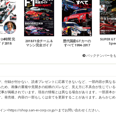
24時間 完
SUPER GT 
2018 F1全チーム＆
歴代国産GTカーの
ド2018
Spec
マシン完全ガイド
すべて 1994-2017
バックナンバーを
が、付録が付かない、読者プレゼントに応募できないなど、一部内容が異なる
るため、画像の重複や見開きの絵柄のズレなど、見え方に不具合が生じている
記事が掲載されています。現在の情報とは異なる場合があります。一部原本か
す。発売後、内容の一部もしくは全てを更新することがあります。あらかじめ
イン<
https://shop.san-ei-corp.co.jp/
>までお問い合わせください。