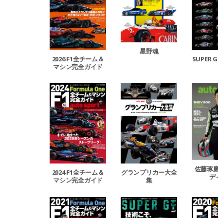
星野魂
2026 F1全チーム＆
SUPER G
マシン完全ガイド
佐藤琢磨 
2024 F1全チーム＆
グランプリカー大全
デ
マシン完全ガイド
集