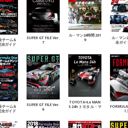
ル・マン24時間 201
SUPER GT FILE Ver.
ル・マン2
F1全チーム＆
9
7
全ガイド
完全ガイド
TOYOTA×Le MAN
SUPER GT FILE Ver.
F1全チーム＆
FORMULA 1
S 24h トヨタ ル・マ
6
完全ガイド
l.
ン挑戦の軌跡