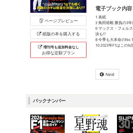
電子ブック内容
1 表紙
ページ
プレビュー
3 角田裕毅 勝負の
6 マックス・フェル
紙版の本を
購入する
決も!?
8 今季も大本命のNo
10 2023年F1はこの
増刊号も追加料金なし
お得な定額
プラン
Next
バックナンバー