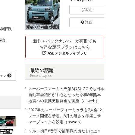
読む
詳細
ら同門対
最強！
新刊＋バックナンバーが何冊でも
お得な定額プランはこちら
ASBデジタルライブラリ
最近の話題
rev
Recent topics
スーパーフォーミュラ第8戦SUGOでも日本
自動車会議所が中心となった令和8年熊本
地震への復興支援募金を実施（asweb）
2027年のスーパーフォーミュラも7大会12
レース開催を予定。8月の暑さを考慮しサ
マーブレイクを設定（asweb）
ミル、初日8番手で後半戦の出だしは上々