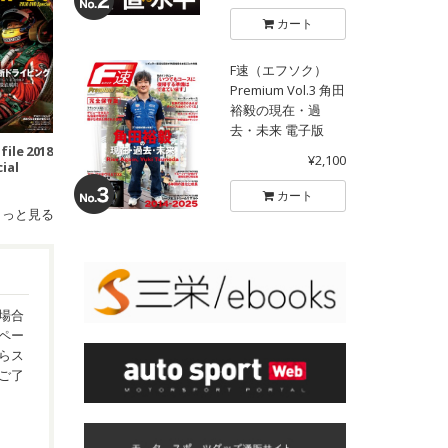
カート
F速（エフソク）
Premium Vol.3 角田
裕毅の現在・過
去・未来 電子版
file 2018
¥2,100
ial
カート
もっと見る
場合
ペー
らス
ご了