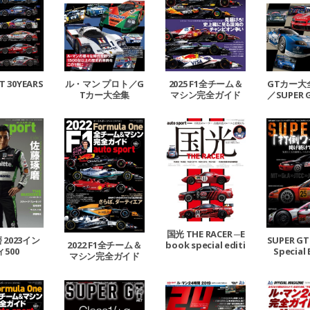
T 30YEARS
ル・マン プロト／G
2025 F1全チーム＆
GTカー大全
Tカー大全集
マシン完全ガイド
／SUPER G
02
国光 THE RACER ─E
2023イン
SUPER GT 
2022 F1全チーム＆
book special editi
ィ500
Special 
マシン完全ガイド
on