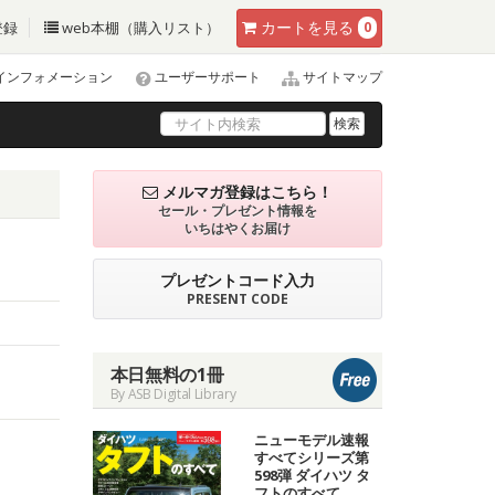
カート
を見る
登録
web本棚（購入リスト）
0
インフォメーション
ユーザーサポート
サイトマップ
検索
メルマガ登録はこちら！
セール・プレゼント情報を
いちはやくお届け
プレゼントコード入力
PRESENT CODE
本日無料の1冊
By ASB Digital Library
ニューモデル速報
すべてシリーズ第
598弾 ダイハツ タ
フトのすべて