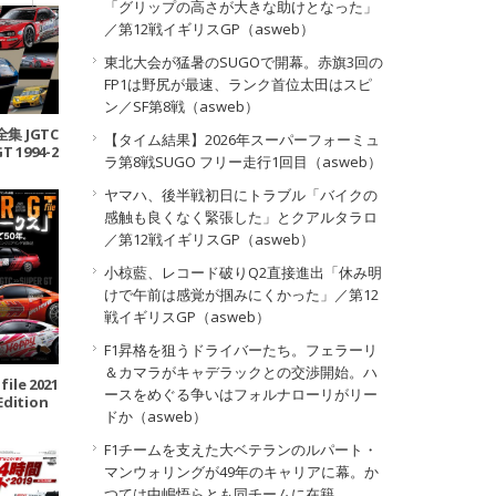
「グリップの高さが大きな助けとなった」
／第12戦イギリスGP（asweb）
東北大会が猛暑のSUGOで開幕。赤旗3回の
FP1は野尻が最速、ランク首位太田はスピ
ン／SF第8戦（asweb）
集 JGTC
【タイム結果】2026年スーパーフォーミュ
T 1994-2
ラ第8戦SUGO フリー走行1回目（asweb）
4
ヤマハ、後半戦初日にトラブル「バイクの
感触も良くなく緊張した」とクアルタラロ
／第12戦イギリスGP（asweb）
小椋藍、レコード破りQ2直接進出「休み明
けで午前は感覚が掴みにくかった」／第12
戦イギリスGP（asweb）
F1昇格を狙うドライバーたち。フェラーリ
＆カマラがキャデラックとの交渉開始。ハ
file 2021
ースをめぐる争いはフォルナローリがリー
Edition
ドか（asweb）
F1チームを支えた大ベテランのルパート・
マンウォリングが49年のキャリアに幕。か
つては中嶋悟らとも同チームに在籍