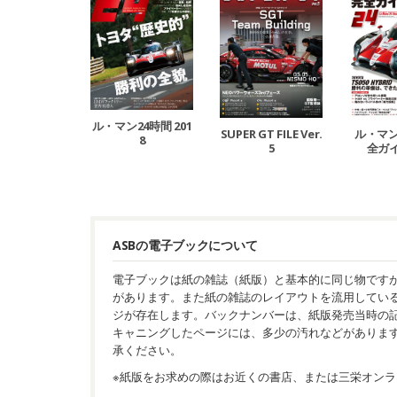
ル・マン24時間 201
SUPER GT FILE Ver.
ル・マン
8
5
全ガイ
ASBの電子ブックについて
電子ブックは紙の雑誌（紙版）と基本的に同じ物です
があります。また紙の雑誌のレイアウトを流用してい
ジが存在します。バックナンバーは、紙版発売当時の
キャニングしたページには、多少の汚れなどがありま
承ください。
※紙版をお求めの際はお近くの書店、または三栄オンラ