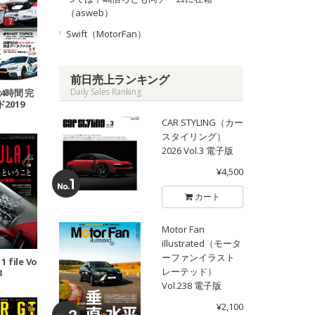
（asweb）
Swift（MotorFan）
前日売上ランキング
Daily Sales Ranking
4時間 完
2019
CAR STYLING（カー
スタイリング）
2026 Vol.3 電子版
¥4,500
カート
Motor Fan
illustrated（モータ
ーファンイラスト
 file Vo
レーテッド）
3
Vol.238 電子版
¥2,100