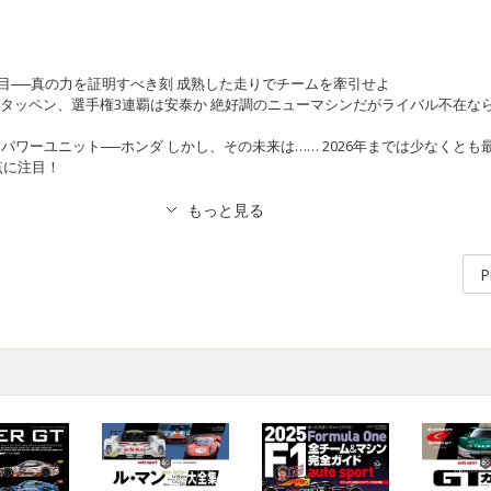
3年目──真の力を証明すべき刻 成熟した走りでチームを牽引せよ
スタッペン、選手権3連覇は安泰か 絶好調のニューマシンだがライバル不在な
.1パワーユニット──ホンダ しかし、その未来は…… 2026年までは少なくとも
6点に注目！
P