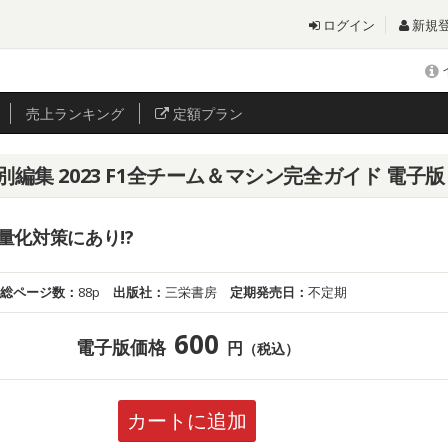
ログイン
新規
売上
ランキング
定額プラン
別編集 2023 F1全チーム＆マシン完全ガイド 電子版
量化対策にあり!?
総ページ数：
88p
出版社：
三栄書房
定期発売日：
不定期
600
電子版価格
円
（税込）
カートに追加