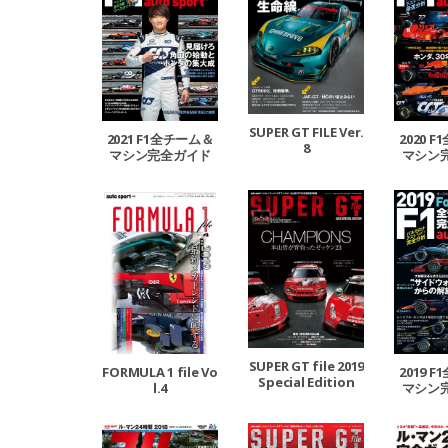
SUPER GT FILE Ver.
2021 F1全チーム＆
2020 
8
マシン完全ガイド
マシン
SUPER GT file 2019
FORMULA 1 file Vo
2019 
Special Edition
l.4
マシン