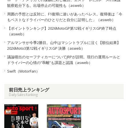
観察処分下る。出場停止の可能性も（asweb）
周囲の予想とは反対に、F1復帰に迷いがあったペレス。復帰後は「今
もベストなドライバーのひとりだと自分に証明した」（asweb）
【ポイントランキング】2026MotoGP第12戦イギリスGP終了時点
（asweb）
アルマンサが今季2勝目。山中はマシントラブルに泣く【順位結果】
2026Moto3第12戦イギリスGP 決勝（asweb）
議論噴出のセーフティカーについてJRPが説明。現行の運用ルールと
ドライバーの心情の”乖離”も課題と認識（asweb）
Swift（MotorFan）
前日売上ランキング
Daily Sales Ranking