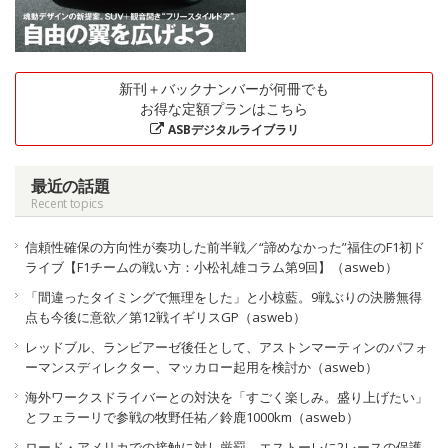
新刊＋バックナンバーが何冊でも
お得な定額プランはこちら
ASBデジタルライブラリ
最近の話題
Recent topics
信頼性確保の方向性が奏功した前半戦／“諦めなかった”福住のF1初ド
ライブ【F1チームの戦い方：小松礼雄コラム第9回】（asweb）
「間違ったタイミングで無理をした」と小椋藍。9戦ぶりの決勝無得
点も今後に意欲／第12戦イギリスGP（asweb）
レッドブル、ランビアーゼ後任として、アストンマーティンのパフォ
ーマンスディレクター、マッカロー起用を検討か（asweb）
海外ワークスドライバーとの対決を「すごく楽しみ。盛り上げたい」
とフェラーリで参戦の牧野任祐／鈴鹿1000km（asweb）
ロード・アメリカでの接触に対し厳罰、エストーレに2レースの保護