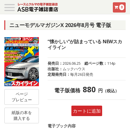
0
ニューモデルマガジンX 2026年8月号 電子版
“懐かしい”が詰まっている NEWスカ
イライン
発売日：
2026.06.25
総ページ数：
114p
出版社：
ムックハウス
定期発売日：
毎月26日発売
880
電子版価格
円
（税込）
ページ
プレビュー
カートに追加
紙版の本を
購入する
電子ブック内容