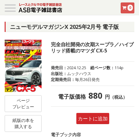
0
ニューモデルマガジンX 2025年2月号 電子版
完全自社開発の次期スープラ／ハイブ
リッド搭載のマツダ CX-5
発売日：
2024.12.25
総ページ数：
114p
出版社：
ムックハウス
定期発売日：
毎月26日発売
880
電子版価格
円
（税込）
ページ
プレビュー
カートに追加
紙版の本を
購入する
電子ブック内容