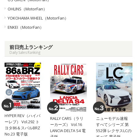
OHLINS（MotorFan）
YOKOHAMA WHEEL（MotorFan）
ENKEI（MotorFan）
前日売上ランキング
Daily Sales Ranking
HYPER REV（ハイパ
RALLY CARS（ラリ
ニューモデル速報
ーレブ） Vol.292 ト
ーカーズ） Vol.16
すべてシリーズ 第
ヨタ86＆スバルBRZ
LANCIA DELTA S4 電
552弾 レクサスLCの
No.23 電子版
子版
すべて 電子版