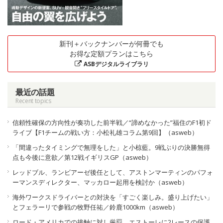
新刊＋バックナンバーが何冊でも
お得な定額プランはこちら
ASBデジタルライブラリ
最近の話題
Recent topics
信頼性確保の方向性が奏功した前半戦／“諦めなかった”福住のF1初ド
ライブ【F1チームの戦い方：小松礼雄コラム第9回】（asweb）
「間違ったタイミングで無理をした」と小椋藍。9戦ぶりの決勝無得
点も今後に意欲／第12戦イギリスGP（asweb）
レッドブル、ランビアーゼ後任として、アストンマーティンのパフォ
ーマンスディレクター、マッカロー起用を検討か（asweb）
海外ワークスドライバーとの対決を「すごく楽しみ。盛り上げたい」
とフェラーリで参戦の牧野任祐／鈴鹿1000km（asweb）
ロード・アメリカでの接触に対し厳罰、エストーレに2レースの保護