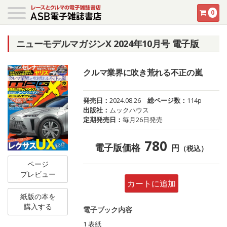
0
ニューモデルマガジンX 2024年10月号 電子版
クルマ業界に吹き荒れる不正の嵐
発売日：
2024.08.26
総ページ数：
114p
出版社：
ムックハウス
定期発売日：
毎月26日発売
780
電子版価格
円
（税込）
ページ
プレビュー
カートに追加
紙版の本を
購入する
電子ブック内容
1 表紙