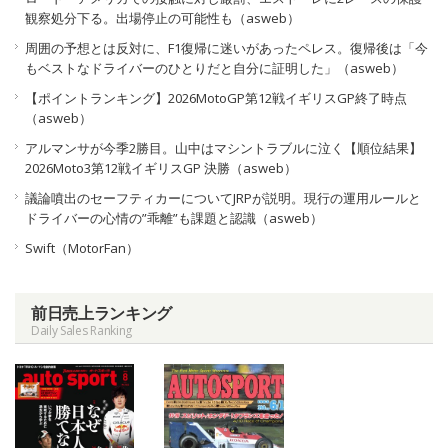
観察処分下る。出場停止の可能性も（asweb）
周囲の予想とは反対に、F1復帰に迷いがあったペレス。復帰後は「今
もベストなドライバーのひとりだと自分に証明した」（asweb）
【ポイントランキング】2026MotoGP第12戦イギリスGP終了時点
（asweb）
アルマンサが今季2勝目。山中はマシントラブルに泣く【順位結果】
2026Moto3第12戦イギリスGP 決勝（asweb）
議論噴出のセーフティカーについてJRPが説明。現行の運用ルールと
ドライバーの心情の”乖離”も課題と認識（asweb）
Swift（MotorFan）
前日売上ランキング
Daily Sales Ranking