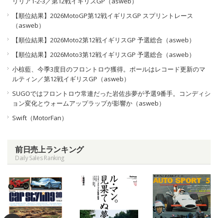
リリア1-2-3／第12戦イギリスGP（asweb）
【順位結果】2026MotoGP第12戦イギリスGP スプリントレース
（asweb）
【順位結果】2026Moto2第12戦イギリスGP 予選総合（asweb）
【順位結果】2026Moto3第12戦イギリスGP 予選総合（asweb）
小椋藍、今季3度目のフロントロウ獲得。ポールはレコード更新のマ
ルティン／第12戦イギリスGP（asweb）
SUGOではフロントロウ常連だった岩佐歩夢が予選9番手。コンディシ
ョン変化とウォームアップラップが影響か（asweb）
Swift（MotorFan）
前日売上ランキング
Daily Sales Ranking