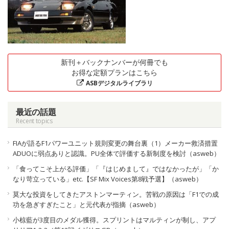
新刊＋バックナンバーが何冊でも
お得な定額プランはこちら
ASBデジタルライブラリ
最近の話題
Recent topics
FIAが語るF1パワーユニット規則変更の舞台裏（1）メーカー救済措置
ADUOに弱点ありと認識。PU全体で評価する新制度を検討（asweb）
「食ってこそ上がる評価」「『はじめまして』ではなかったが」「か
なり苛立っている」etc.【SF Mix Voices第8戦予選】（asweb）
莫大な投資をしてきたアストンマーティン。苦戦の原因は「F1での成
功を急ぎすぎたこと」と元代表が指摘（asweb）
小椋藍が3度目のメダル獲得。スプリントはマルティンが制し、アプ