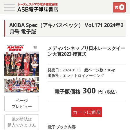
0
AKIBA Spec（アキバスペック） Vol.171 2024年2
月号 電子版
メディバンネップリ日本レースクイー
ン大賞2023 授賞式
発売日：
2024.01.15
総ページ数：
104p
出版社：
エレクトロイメージング
300
電子版価格
円
（税込）
ページ
プレビュー
カートに追加
紙の雑誌は
購入できません
電子ブック内容