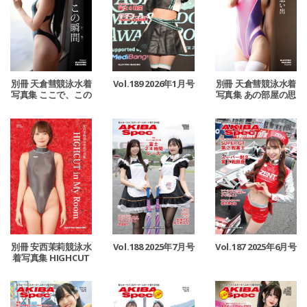
別冊 天倉彗競泳水着
Vol.189 2026年1月号
別冊 天倉彗競泳水着
写真集 ここで、この
写真集 あの部屋の思
瞬間
い出
別冊 安西茉莉競泳水
Vol.188 2025年7月号
Vol.187 2025年6月号
着写真集 HIGHCUT
in My Room