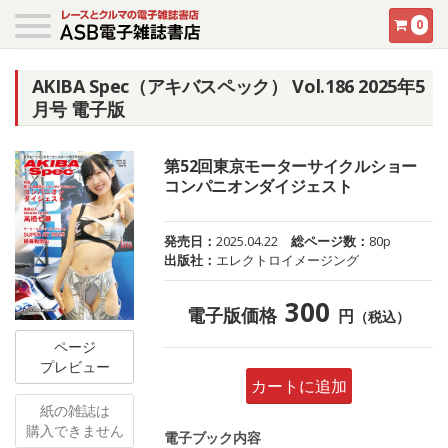
0
AKIBA Spec（アキバスペック） Vol.186 2025年5
月号 電子版
第52回東京モーターサイクルショー
コンパニオンダイジェスト
発売日：
2025.04.22
総ページ数：
80p
出版社：
エレクトロイメージング
300
電子版価格
円
（税込）
ページ
プレビュー
カートに追加
紙の雑誌は
購入できません
電子ブック内容