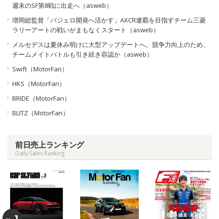
週末のSF第8戦に出走へ（asweb）
増岡総監督「パジェロ開発へ活かす」AXCR連覇を目指すチーム三菱
ラリーアートの戦いがまもなくスタート（asweb）
メルセデスは夏休み明けに大型アップデートへ。競争力向上のため、
チームメイトバトルも引き続き容認か（asweb）
Swift（MotorFan）
HKS（MotorFan）
BRIDE（MotorFan）
BLITZ（MotorFan）
前日売上ランキング
Daily Sales Ranking