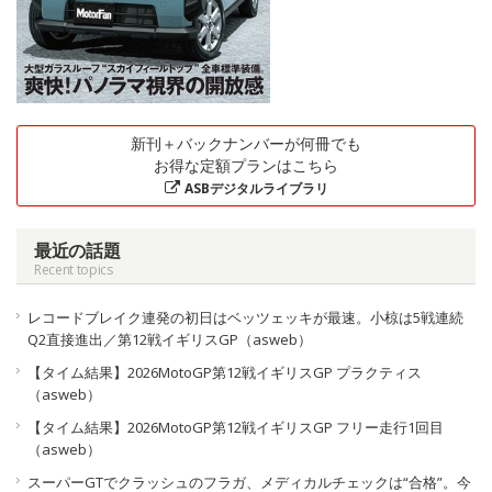
新刊＋バックナンバーが何冊でも
お得な定額プランはこちら
ASBデジタルライブラリ
最近の話題
Recent topics
レコードブレイク連発の初日はベッツェッキが最速。小椋は5戦連続
Q2直接進出／第12戦イギリスGP（asweb）
【タイム結果】2026MotoGP第12戦イギリスGP プラクティス
（asweb）
【タイム結果】2026MotoGP第12戦イギリスGP フリー走行1回目
（asweb）
スーパーGTでクラッシュのフラガ、メディカルチェックは“合格”。今