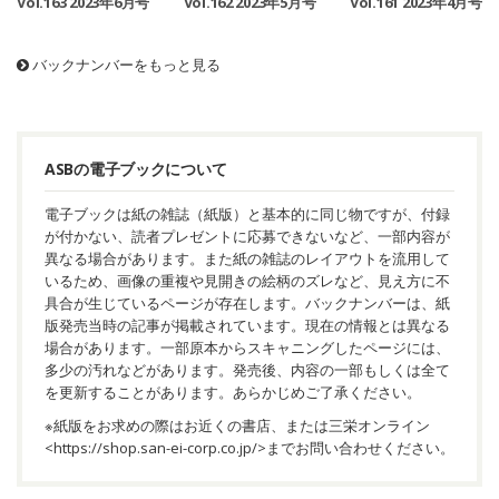
Vol.163 2023年6月号
Vol.162 2023年5月号
Vol.161 2023年4月号
バックナンバーをもっと見る
ASBの電子ブックについて
電子ブックは紙の雑誌（紙版）と基本的に同じ物ですが、付録
が付かない、読者プレゼントに応募できないなど、一部内容が
異なる場合があります。また紙の雑誌のレイアウトを流用して
いるため、画像の重複や見開きの絵柄のズレなど、見え方に不
具合が生じているページが存在します。バックナンバーは、紙
版発売当時の記事が掲載されています。現在の情報とは異なる
場合があります。一部原本からスキャニングしたページには、
多少の汚れなどがあります。発売後、内容の一部もしくは全て
を更新することがあります。あらかじめご了承ください。
※紙版をお求めの際はお近くの書店、または三栄オンライン
<
https://shop.san-ei-corp.co.jp/
>までお問い合わせください。