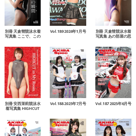
別冊 天倉彗競泳水着
Vol.189 2026年1月号
別冊 天倉彗競泳水着
写真集 ここで、この
写真集 あの部屋の思
瞬間
い出
別冊 安西茉莉競泳水
Vol.188 2025年7月号
Vol.187 2025年6月号
着写真集 HIGHCUT
in My Room