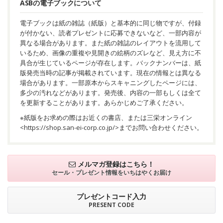
ASBの電子ブックについて
電子ブックは紙の雑誌（紙版）と基本的に同じ物ですが、付録
が付かない、読者プレゼントに応募できないなど、一部内容が
異なる場合があります。また紙の雑誌のレイアウトを流用して
いるため、画像の重複や見開きの絵柄のズレなど、見え方に不
具合が生じているページが存在します。バックナンバーは、紙
版発売当時の記事が掲載されています。現在の情報とは異なる
場合があります。一部原本からスキャニングしたページには、
多少の汚れなどがあります。発売後、内容の一部もしくは全て
を更新することがあります。あらかじめご了承ください。
※紙版をお求めの際はお近くの書店、または三栄オンライン
<
https://shop.san-ei-corp.co.jp/
>までお問い合わせください。
メルマガ登録はこちら！
セール・プレゼント情報を
いちはやくお届け
プレゼントコード入力
PRESENT CODE