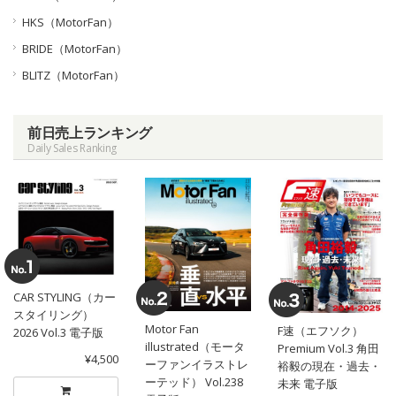
HKS（MotorFan）
BRIDE（MotorFan）
BLITZ（MotorFan）
前日売上ランキング
Daily Sales Ranking
CAR STYLING（カー
スタイリング）
Motor Fan
F速（エフソク）
2026 Vol.3 電子版
illustrated（モータ
Premium Vol.3 角田
¥4,500
ーファンイラストレ
裕毅の現在・過去・
ーテッド） Vol.238
未来 電子版