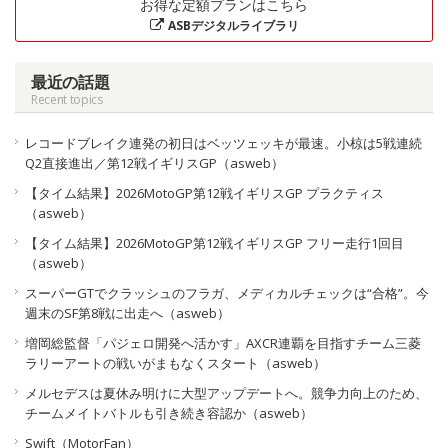
お得な定額プランはこちら
ASBデジタルライブラリ
最近の話題
Recent topics
レコードブレイク連発の初日はベッツェッキが最速。小椋は5戦連続
Q2直接進出／第12戦イギリスGP（asweb）
【タイム結果】2026MotoGP第12戦イギリスGP プラクティス
（asweb）
【タイム結果】2026MotoGP第12戦イギリスGP フリー走行1回目
（asweb）
スーパーGTでクラッシュのフラガ、メディカルチェックは“合格”。今
週末のSF第8戦に出走へ（asweb）
増岡総監督「パジェロ開発へ活かす」AXCR連覇を目指すチーム三菱
ラリーアートの戦いがまもなくスタート（asweb）
メルセデスは夏休み明けに大型アップデートへ。競争力向上のため、
チームメイトバトルも引き続き容認か（asweb）
Swift（MotorFan）