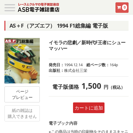
0
AS＋F（アズエフ） 1994 F1総集編 電子版
イモラの悲劇／新時代F王者にシュー
マッハー
発売日：
1994.12.14
総ページ数：
164p
出版社：
株式会社三栄
1,500
電子版価格
円
（税込）
ページ
プレビュー
カートに追加
紙の雑誌は
購入できません
電子ブック内容
※この商品は当時の印刷物をそのままスキャニ