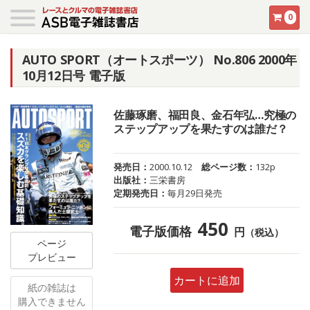
0
AUTO SPORT（オートスポーツ） No.806 2000年
10月12日号 電子版
佐藤琢磨、福田良、金石年弘…究極の
ステップアップを果たすのは誰だ？
発売日：
2000.10.12
総ページ数：
132p
出版社：
三栄書房
定期発売日：
毎月29日発売
450
電子版価格
円
（税込）
ページ
プレビュー
カートに追加
紙の雑誌は
購入できません