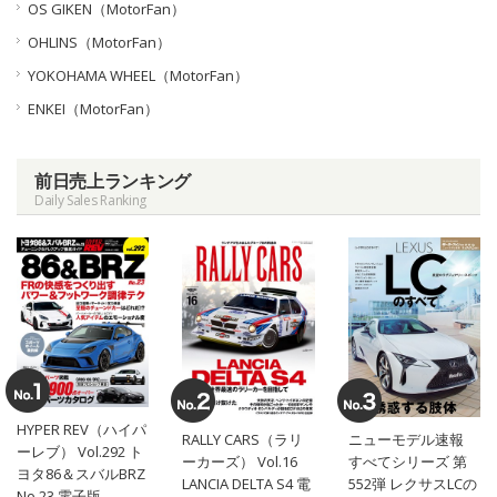
OS GIKEN（MotorFan）
OHLINS（MotorFan）
YOKOHAMA WHEEL（MotorFan）
ENKEI（MotorFan）
前日売上ランキング
Daily Sales Ranking
HYPER REV（ハイパ
RALLY CARS（ラリ
ニューモデル速報
ーレブ） Vol.292 ト
ーカーズ） Vol.16
すべてシリーズ 第
ヨタ86＆スバルBRZ
LANCIA DELTA S4 電
552弾 レクサスLCの
No.23 電子版