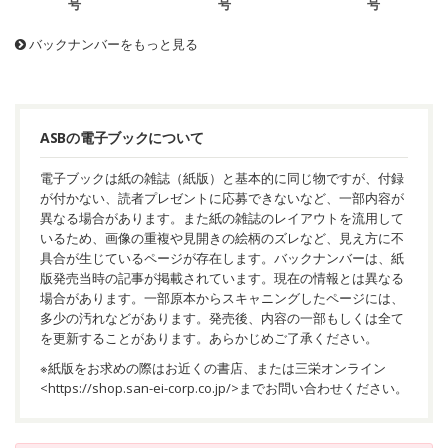
号
号
号
バックナンバーをもっと見る
ASBの電子ブックについて
電子ブックは紙の雑誌（紙版）と基本的に同じ物ですが、付録
が付かない、読者プレゼントに応募できないなど、一部内容が
異なる場合があります。また紙の雑誌のレイアウトを流用して
いるため、画像の重複や見開きの絵柄のズレなど、見え方に不
具合が生じているページが存在します。バックナンバーは、紙
版発売当時の記事が掲載されています。現在の情報とは異なる
場合があります。一部原本からスキャニングしたページには、
多少の汚れなどがあります。発売後、内容の一部もしくは全て
を更新することがあります。あらかじめご了承ください。
※紙版をお求めの際はお近くの書店、または三栄オンライン
<
https://shop.san-ei-corp.co.jp/
>までお問い合わせください。