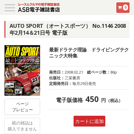
0
AUTO SPORT（オートスポーツ） No.1146 2008
年2月14＆21日号 電子版
最新ドラテク理論 ドライビングテク
ニック大特集
発売日：
2008.02.21
総ページ数：
86p
出版社：
三栄書房
定期発売日：
毎月29日発売
450
電子版価格
円
（税込）
ページ
プレビュー
カートに追加
紙の雑誌は
購入できません