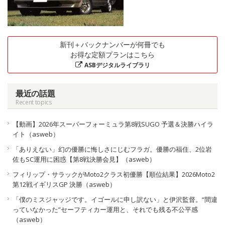
新刊＋バックナンバーが何冊でも
お得な定額プランはこちら
ASBデジタルライブラリ
最近の話題
Recent topics
【動画】2026年スーパーフォーミュラ第8戦SUGO 予選＆決勝ハイラ
イト（asweb）
「ありえない」幻の優勝に悔しさにじむフラガ。優勝の福住、2位岩
佐もSC運用に困惑【第8戦決勝会見】（asweb）
フィリップ・サラックがMoto2クラス初優勝【順位結果】2026Moto2
第12戦イギリスGP 決勝（asweb）
「僕のミスジャッジです。イゴールに申し訳ない」と伊沢監督。“間違
っていなかった”セーフティカー運用と、それでも残る不公平感
（asweb）