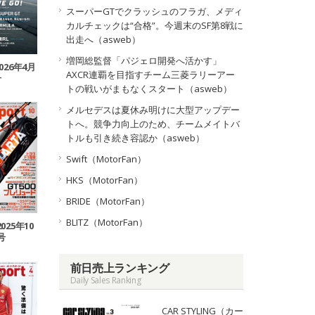
スーパーGTでクラッシュのフラガ、メディ
カルチェックは“合格”。今週末のSF第8戦に
出走へ（asweb）
増岡総監督「パジェロ開発へ活かす」
2026年4月
AXCR連覇を目指すチーム三菱ラリーアー
号
トの戦いがまもなくスタート（asweb）
メルセデスは夏休み明けに大型アップデー
トへ。競争力向上のため、チームメイトバ
トルも引き続き容認か（asweb）
Swift（MotorFan）
HKS（MotorFan）
BRIDE（MotorFan）
BLITZ（MotorFan）
2025年10
号
前日売上ランキング
Daily Sales Ranking
CAR STYLING（カー