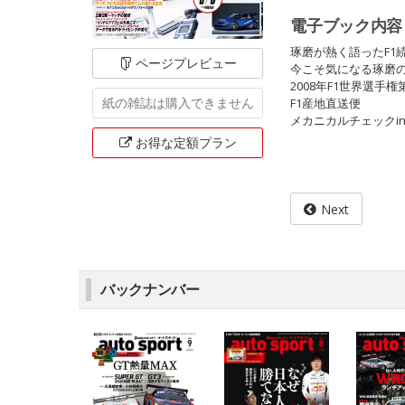
電子ブック内容
琢磨が熱く語ったF1
ページ
プレビュー
今こそ気になる琢磨
2008年F1世界選手権
紙の雑誌は
購入できません
F1産地直送便
メカニカルチェックi
お得な定額
プラン
Next
バックナンバー