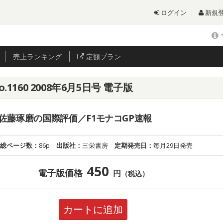
ログイン
新規
売上
ランキング
定額プラン
1160 2008年6月5日号 電子版
佐藤琢磨の国際評価／F1モナコGP速報
総ページ数：
86p
出版社：
三栄書房
定期発売日：
毎月29日発売
450
電子版価格
円
（税込）
カートに追加