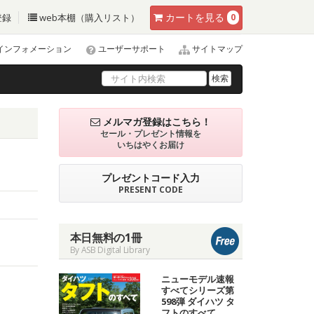
カート
を見る
登録
web本棚（購入リスト）
0
インフォメーション
ユーザーサポート
サイトマップ
検索
メルマガ登録はこちら！
セール・プレゼント情報を
いちはやくお届け
プレゼントコード入力
PRESENT CODE
本日無料の1冊
By ASB Digital Library
ニューモデル速報
すべてシリーズ第
598弾 ダイハツ タ
フトのすべて