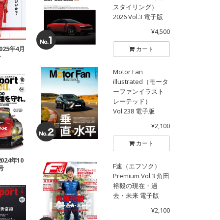
スタイリング）
2026 Vol.3 電子版
¥4,500
2025年4月
カート
号
Motor Fan
illustrated（モータ
ーファンイラスト
レーテッド）
Vol.238 電子版
¥2,100
カート
2024年10
F速（エフソク）
号
Premium Vol.3 角田
裕毅の現在・過
去・未来 電子版
¥2,100