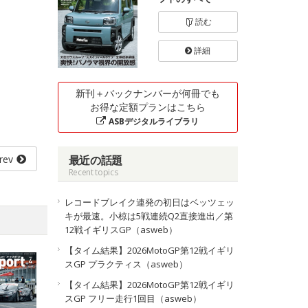
読む
詳細
新刊＋バックナンバーが何冊でも
お得な定額プランはこちら
ASBデジタルライブラリ
rev
最近の話題
Recent topics
レコードブレイク連発の初日はベッツェッ
キが最速。小椋は5戦連続Q2直接進出／第
12戦イギリスGP（asweb）
【タイム結果】2026MotoGP第12戦イギリ
スGP プラクティス（asweb）
【タイム結果】2026MotoGP第12戦イギリ
スGP フリー走行1回目（asweb）