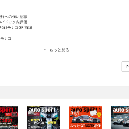
続行への強い意志
のパドック内評価
第6戦モナコGP 前編
nモナコ
P