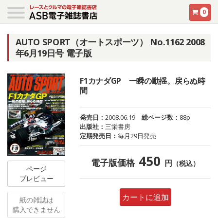
0
AUTO SPORT（オートスポーツ） No.1162 2008
年6月19日号 電子版
F1カナダGP 一瞬の動揺。戻らぬ時
間
発売日：
2008.06.19
総ページ数：
88p
出版社：
三栄書房
定期発売日：
毎月29日発売
450
電子版価格
円
（税込）
ページ
プレビュー
カートに追加
紙の雑誌は
購入できません