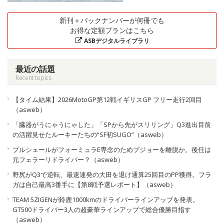
新刊＋バックナンバーが何冊でも
お得な定額プランはこちら
ASBデジタルライブラリ
最近の話題
Recent topics
【タイム結果】2026MotoGP第12戦イギリスGP フリー走行2回目
（asweb）
「臓器がうにゃうにゃした」「SPから先がスリリング」Q3進出目前
の活躍見せたルーキーたちの“SF初SUGO”（asweb）
プルシェールがフォーミュラE専念のためプジョーを離脱か。後任は
元フェラーリドライバー？（asweb）
野尻がQ3で逆転、最速連発の大田を退け通算25回目のPP獲得。フラ
ガは自己最高3番手に【第8戦予選レポート】（asweb）
TEAM 5ZIGENが鈴鹿1000kmのドライバーラインアップを発表。
GT500ドライバー3人の超豪華ラインアップで総合優勝目指す
（asweb）