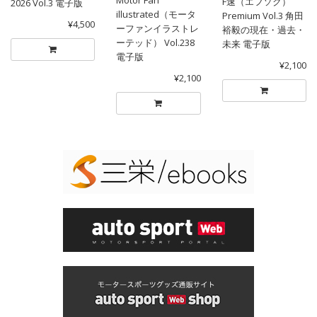
Motor Fan
F速（エフソク）
2026 Vol.3 電子版
illustrated（モータ
Premium Vol.3 角田
¥4,500
ーファンイラストレ
裕毅の現在・過去・
ーテッド） Vol.238
未来 電子版
電子版
¥2,100
¥2,100