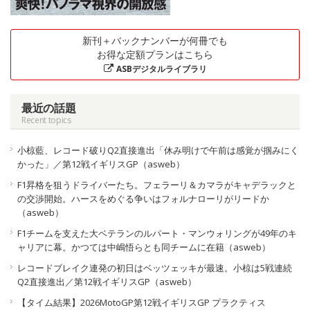
新刊＋バックナンバーが何冊でも
お得な定額プランはこちら
ASBデジタルライブラリ
最近の話題
Recent topics
小椋藍、レコード破りQ2直接進出「休み明けで午前は感覚が掴みにく
かった」／第12戦イギリスGP（asweb）
F1昇格を狙うドライバーたち。フェラーリ＆カマラがキャデラックと
の交渉開始。ハースをめぐる争いはフォルナローリがリードか
（asweb）
F1チームを支えた大ベテランのルパート・マンウォリングが49年のキ
ャリアに幕。かつては中嶋悟らとも同チームに在籍（asweb）
レコードブレイク連発の初日はベッツェッキが最速。小椋は5戦連続
Q2直接進出／第12戦イギリスGP（asweb）
【タイム結果】2026MotoGP第12戦イギリスGP プラクティス