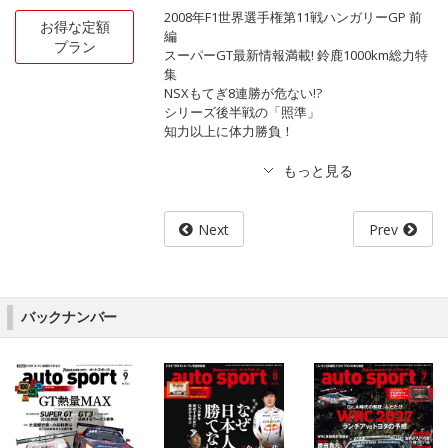
2008年F1世界選手権第11戦ハンガリーGP 前
お得な定額
編
プラン
スーパーGT最新情報満載! 鈴鹿1000km総力特
集
NSXもてぎ8連勝が危ない!?
シリーズ後半戦の「照準」
知力以上に体力勝負！
Next
Prev
バックナンバー