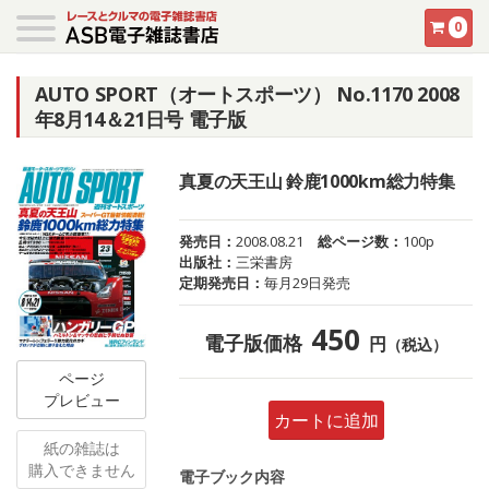
0
AUTO SPORT（オートスポーツ） No.1170 2008
年8月14＆21日号 電子版
真夏の天王山 鈴鹿1000km総力特集
発売日：
2008.08.21
総ページ数：
100p
出版社：
三栄書房
定期発売日：
毎月29日発売
450
電子版価格
円
（税込）
ページ
プレビュー
カートに追加
紙の雑誌は
購入できません
電子ブック内容