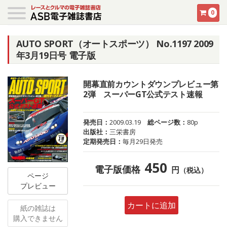
0
AUTO SPORT（オートスポーツ） No.1197 2009
年3月19日号 電子版
開幕直前カウントダウンプレビュー第
2弾 スーパーGT公式テスト速報
発売日：
2009.03.19
総ページ数：
80p
出版社：
三栄書房
定期発売日：
毎月29日発売
450
電子版価格
円
（税込）
ページ
プレビュー
カートに追加
紙の雑誌は
購入できません