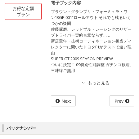
電子ブック内容
お得な定額
ブラウン・グランプリ・フォーミュラ・ワ
プラン
ン“BGP 001”ロールアウト それでも残るいく
つかの疑問
佐藤琢磨、レッドブル・レーシングのリザー
ブドライバー契約合意ならず……
新居章年・技術コーディネーション担当ディ
レクターに聞いたトヨタF1がテストで速い理
由
SUPER GT 2009 SEASON PREVIEW
ついに決定！ 09特別性能調整:ガチンコ歓迎、
三味線ご無用
Next
Prev
バックナンバー