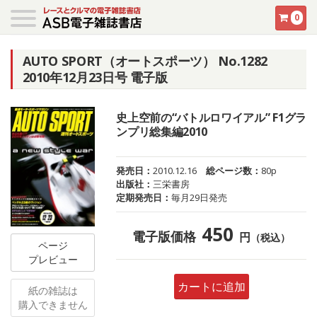
0
AUTO SPORT（オートスポーツ） No.1282
2010年12月23日号 電子版
史上空前の“バトルロワイアル” F1グラ
ンプリ総集編2010
発売日：
2010.12.16
総ページ数：
80p
出版社：
三栄書房
定期発売日：
毎月29日発売
450
電子版価格
円
（税込）
ページ
プレビュー
カートに追加
紙の雑誌は
購入できません