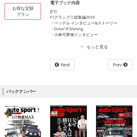
電子ブック内容
お得な定額
[F1]
プラン
F1グランプリ総集編2010
・ベッテル インタビュー&ストーリー
・Drive“4”Shining.
・小林可夢偉インタビュー
Next
Prev
バックナンバー