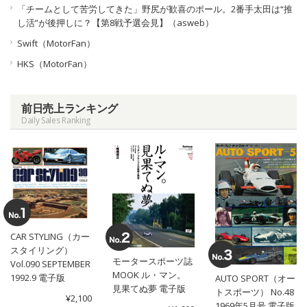
「チームとして苦労してきた」野尻が歓喜のポール。2番手太田は“推
し活”が後押しに？【第8戦予選会見】（asweb）
Swift（MotorFan）
HKS（MotorFan）
前日売上ランキング
Daily Sales Ranking
CAR STYLING（カー
スタイリング）
モータースポーツ誌
Vol.090 SEPTEMBER
MOOK ル・マン。
1992.9 電子版
AUTO SPORT（オー
見果てぬ夢 電子版
トスポーツ） No.48
¥2,100
1969年5月号 電子版