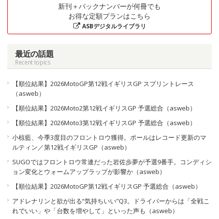
新刊＋バックナンバーが何冊でも
お得な定額プランはこちら
ASBデジタルライブラリ
最近の話題
Recent topics
【順位結果】2026MotoGP第12戦イギリスGP スプリントレース
（asweb）
【順位結果】2026Moto2第12戦イギリスGP 予選総合（asweb）
【順位結果】2026Moto3第12戦イギリスGP 予選総合（asweb）
小椋藍、今季3度目のフロントロウ獲得。ポールはレコード更新のマ
ルティン／第12戦イギリスGP（asweb）
SUGOではフロントロウ常連だった岩佐歩夢が予選9番手。コンディシ
ョン変化とウォームアップラップが影響か（asweb）
【順位結果】2026MotoGP第12戦イギリスGP 予選総合（asweb）
アドレナリンと欲が出る“気持ちいい”Q3。ドライバーからは「全戦こ
れでいい」や「台数を増やして」といった声も（asweb）