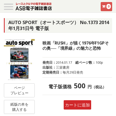
0
AUTO SPORT（オートスポーツ） No.1373 2014
年1月31日号 電子版
映画「RUSH」が描く1976年F1GPそ
の奥──「境界線」の魅力と恐怖
発売日：
2014.01.17
総ページ数：
100p
出版社：
三栄書房
定期発売日：
毎月29日発売
500
電子版価格
円
（税込）
ページ
プレビュー
紙版の本を
カートに追加
購入する