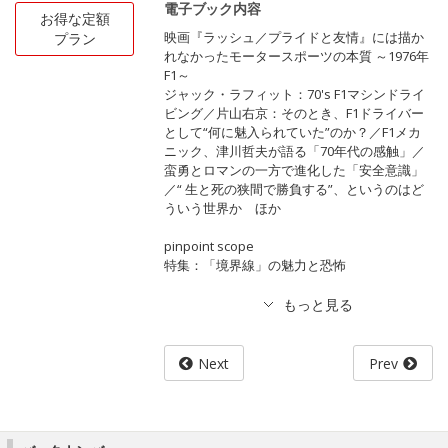
電子ブック内容
お得な定額
映画『ラッシュ／プライドと友情』には描か
プラン
れなかったモータースポーツの本質 ～1976年
F1～
ジャック・ラフィット：70's F1マシンドライ
ビング／片山右京：そのとき、F1ドライバー
として“何に魅入られていた”のか？／F1メカ
ニック、津川哲夫が語る「70年代の感触」／
蛮勇とロマンの一方で進化した「安全意識」
／“ 生と死の狭間で勝負する”、というのはど
ういう世界か ほか
pinpoint scope
特集：「境界線」の魅力と恐怖
Next
Prev