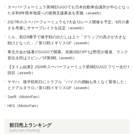
スーパーフォーミュラ第8戦SUGOでも日本自動車会議所が中心となっ
た令和8年熊本地震への復興支援募金を実施（asweb）
2027年のスーパーフォーミュラも7大会12レース開催を予定。8月の暑
さを考慮しサマーブレイクを設定（asweb）
ミル、初日8番手で後半戦の出だしは上々「グリップの高さが大きな
助けとなった」／第12戦イギリスGP（asweb）
東北大会が猛暑のSUGOで開幕。赤旗3回のFP1は野尻が最速、ランク
首位太田はスピン／SF第8戦（asweb）
【タイム結果】2026年スーパーフォーミュラ第8戦SUGO フリー走行1
回目（asweb）
ヤマハ、後半戦初日にトラブル「バイクの感触も良くなく緊張した」
とクアルタラロ／第12戦イギリスGP（asweb）
Swift（MotorFan）
HKS（MotorFan）
前日売上ランキング
Daily Sales Ranking