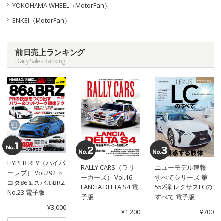
YOKOHAMA WHEEL（MotorFan）
ENKEI（MotorFan）
前日売上ランキング
Daily Sales Ranking
HYPER REV（ハイパ
RALLY CARS（ラリ
ニューモデル速報
ーレブ） Vol.292 ト
ーカーズ） Vol.16
すべてシリーズ 第
ヨタ86＆スバルBRZ
LANCIA DELTA S4 電
552弾 レクサスLCの
No.23 電子版
子版
すべて 電子版
¥3,000
¥1,200
¥700