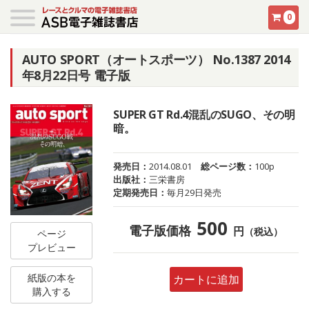
0
AUTO SPORT（オートスポーツ） No.1387 2014
年8月22日号 電子版
SUPER GT Rd.4混乱のSUGO、その明
暗。
発売日：
2014.08.01
総ページ数：
100p
出版社：
三栄書房
定期発売日：
毎月29日発売
500
電子版価格
円
（税込）
ページ
プレビュー
紙版の本を
カートに追加
購入する