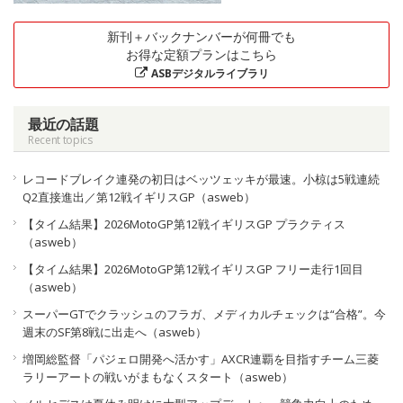
新刊＋バックナンバーが何冊でも
お得な定額プランはこちら
ASBデジタルライブラリ
最近の話題
Recent topics
レコードブレイク連発の初日はベッツェッキが最速。小椋は5戦連続
Q2直接進出／第12戦イギリスGP（asweb）
【タイム結果】2026MotoGP第12戦イギリスGP プラクティス
（asweb）
【タイム結果】2026MotoGP第12戦イギリスGP フリー走行1回目
（asweb）
スーパーGTでクラッシュのフラガ、メディカルチェックは“合格”。今
週末のSF第8戦に出走へ（asweb）
増岡総監督「パジェロ開発へ活かす」AXCR連覇を目指すチーム三菱
ラリーアートの戦いがまもなくスタート（asweb）