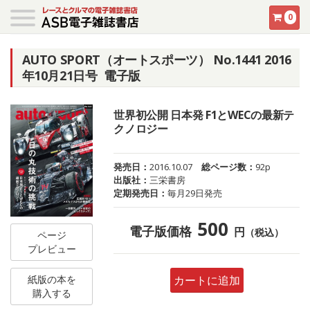
0
AUTO SPORT（オートスポーツ） No.1441 2016
年10月21日号 電子版
世界初公開 日本発 F1とWECの最新テ
クノロジー
発売日：
2016.10.07
総ページ数：
92p
出版社：
三栄書房
定期発売日：
毎月29日発売
500
電子版価格
円
（税込）
ページ
プレビュー
紙版の本を
カートに追加
購入する