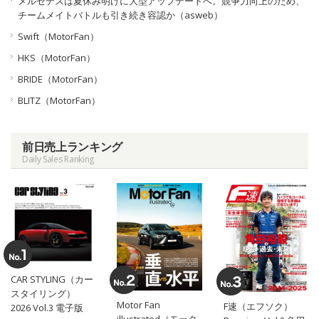
メルセデスは夏休み明けに大型アップデートへ。競争力向上のため、
チームメイトバトルも引き続き容認か（asweb）
Swift（MotorFan）
HKS（MotorFan）
BRIDE（MotorFan）
BLITZ（MotorFan）
前日売上ランキング
Daily Sales Ranking
CAR STYLING（カー
スタイリング）
Motor Fan
F速（エフソク）
2026 Vol.3 電子版