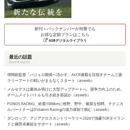
新刊＋バックナンバーが何冊でも
お得な定額プランはこちら
ASBデジタルライブラリ
最近の話題
Recent topics
増岡総監督「パジェロ開発へ活かす」AXCR連覇を目指すチーム三菱
ラリーアートの戦いがまもなくスタート（asweb）
メルセデスは夏休み明けに大型アップデートへ。競争力向上のため、
チームメイトバトルも引き続き容認か（asweb）
PONOS RACING、鈴鹿1000kmに牧野、野中、篠原を招聘。テクニカ
ルパートナーはD’station Racingの強力体制で挑む（asweb）
ダンロップ、アジアクロスカントリーラリー2026で強豪TGRタイラン
ドと鎌田卓麻組をサポート（asweb）