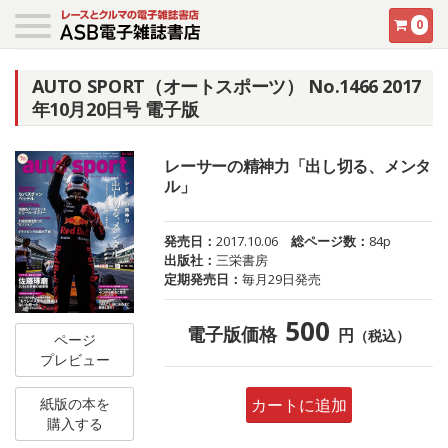
0
AUTO SPORT（オートスポーツ） No.1466 2017
年10月20日号 電子版
レーサーの精神力「出し切る、メンタ
ル」
発売日：
2017.10.06
総ページ数：
84p
出版社：
三栄書房
定期発売日：
毎月29日発売
500
電子版価格
円
（税込）
ページ
プレビュー
紙版の本を
カートに追加
購入する