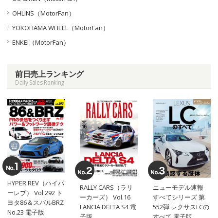
OHLINS（MotorFan）
YOKOHAMA WHEEL（MotorFan）
ENKEI（MotorFan）
前日売上ランキング
Daily Sales Ranking
HYPER REV（ハイパ
RALLY CARS（ラリ
ニューモデル速報
ーレブ） Vol.292 ト
ーカーズ） Vol.16
すべてシリーズ 第
ヨタ86＆スバルBRZ
LANCIA DELTA S4 電
552弾 レクサスLCの
No.23 電子版
子版
すべて 電子版