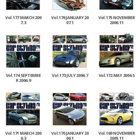
Vol.177 MARCH 200
Vol.176 JANUARY 20
Vol.175 NOVEMBER
7.3
07.1
2006.11
Vol.174 SEPTEMBE
Vol.173 JULY 2006.7
Vol.172 MAY 2006.5
R 2006.9
Vol.171 MARCH 200
Vol.170 JANUARY 20
Vol.169 NOVEMBER
6.3
06.1
2005.11