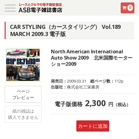
0
CAR STYLING（カースタイリング） Vol.189
MARCH 2009.3 電子版
North American International
Auto Show 2009 北米国際モーター
ショー2009
発売日：
2009.03.31
総ページ数：
112p
出版社：
株式会社三栄書房
ページ
プレビュー
2,300
電子版価格
円
（税込）
紙の雑誌は
購入できません
カートに追加