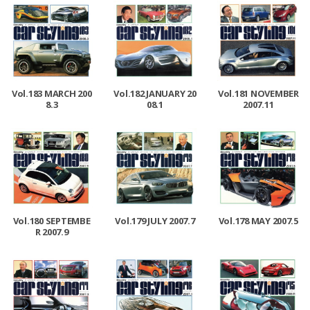
Vol.183 MARCH 200
Vol.182 JANUARY 20
Vol.181 NOVEMBER
8.3
08.1
2007.11
Vol.180 SEPTEMBE
Vol.179 JULY 2007.7
Vol.178 MAY 2007.5
R 2007.9