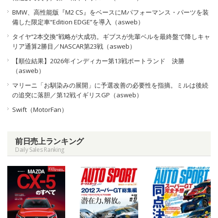
BMW、高性能版『M2 CS』をベースにMパフォーマンス・パーツを装
備した限定車“Edition EDGE”を導入（asweb）
タイヤ“2本交換”戦略が大成功。ギブスが先輩ベルを最終盤で降しキャ
リア通算2勝目／NASCAR第23戦（asweb）
【順位結果】2026年インディカー第13戦ポートランド 決勝
（asweb）
マリーニ「お馴染みの展開」に予選改善の必要性を指摘。ミルは後続
の追突に落胆／第12戦イギリスGP（asweb）
Swift（MotorFan）
前日売上ランキング
Daily Sales Ranking