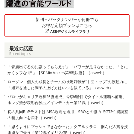
新刊＋バックナンバーが何冊でも
お得な定額プランはこちら
ASBデジタルライブラリ
最近の話題
Recent topics
「青旗出てるのに譲ってもらえず」「パワーが足りなかった」「とに
かくタフな1日」【SF Mix Voices第8戦決勝】（asweb）
ローソン、個人の成長とチームの状況好転が“中団トップ”の原動力に
「週末を通した調子の上げ方はいつも似ている」（asweb）
パロウがキャリア通算25勝達成。今季6勝目でタイトル連覇へ前進、
ホンダ勢が表彰台独占／インディカー第13戦（asweb）
初の共同BoPテストはIMSA規則を適用。SROとの協力でGT3性能調整
の精度向上を図る（asweb）
「思うようにプッシュできなかった」クアルタラロ、掴んだ入賞を技
術違反で失う／第12戦イギリスGP（asweb）