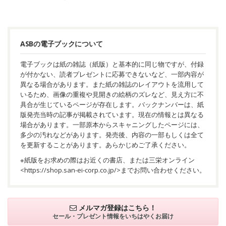
ASBの電子ブックについて
電子ブックは紙の雑誌（紙版）と基本的に同じ物ですが、付録
が付かない、読者プレゼントに応募できないなど、一部内容が
異なる場合があります。また紙の雑誌のレイアウトを流用して
いるため、画像の重複や見開きの絵柄のズレなど、見え方に不
具合が生じているページが存在します。バックナンバーは、紙
版発売当時の記事が掲載されています。現在の情報とは異なる
場合があります。一部原本からスキャニングしたページには、
多少の汚れなどがあります。発売後、内容の一部もしくは全て
を更新することがあります。あらかじめご了承ください。
※紙版をお求めの際はお近くの書店、または三栄オンライン
<
https://shop.san-ei-corp.co.jp/
>までお問い合わせください。
メルマガ登録はこちら！
セール・プレゼント情報を
いちはやくお届け