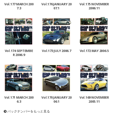
Vol.177 MARCH 200
Vol.176 JANUARY 20
Vol.175 NOVEMBER
7.3
07.1
2006.11
Vol.174 SEPTEMBE
Vol.173 JULY 2006.7
Vol.172 MAY 2006.5
R 2006.9
Vol.171 MARCH 200
Vol.170 JANUARY 20
Vol.169 NOVEMBER
6.3
06.1
2005.11
バックナンバーをもっと見る