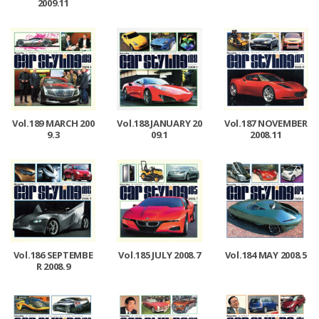
2009.11
Vol.189 MARCH 200
Vol.188 JANUARY 20
Vol.187 NOVEMBER
9.3
09.1
2008.11
Vol.186 SEPTEMBE
Vol.185 JULY 2008.7
Vol.184 MAY 2008.5
R 2008.9