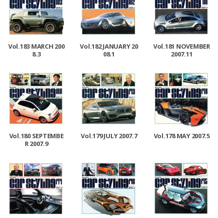
Vol.183 MARCH 200
Vol.182 JANUARY 20
Vol.181 NOVEMBER
8.3
08.1
2007.11
Vol.180 SEPTEMBE
Vol.179 JULY 2007.7
Vol.178 MAY 2007.5
R 2007.9