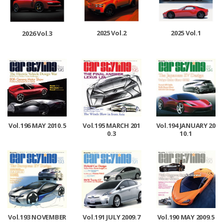
2025 Vol.2
2025 Vol.1
2026 Vol.3
Vol.196 MAY 2010.5
Vol.195 MARCH 201
Vol.194 JANUARY 20
0.3
10.1
Vol.193 NOVEMBER
Vol.191 JULY 2009.7
Vol.190 MAY 2009.5