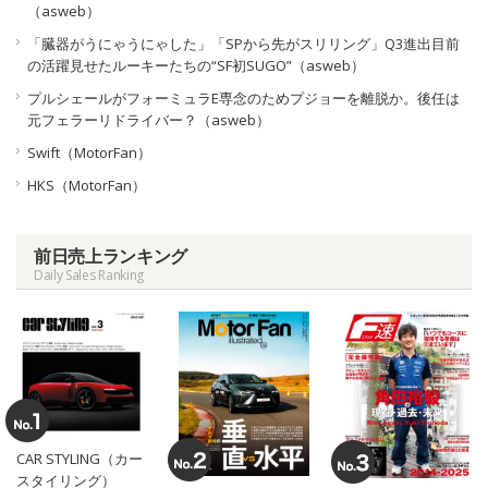
（asweb）
「臓器がうにゃうにゃした」「SPから先がスリリング」Q3進出目前
の活躍見せたルーキーたちの“SF初SUGO”（asweb）
プルシェールがフォーミュラE専念のためプジョーを離脱か。後任は
元フェラーリドライバー？（asweb）
Swift（MotorFan）
HKS（MotorFan）
前日売上ランキング
Daily Sales Ranking
CAR STYLING（カー
スタイリング）