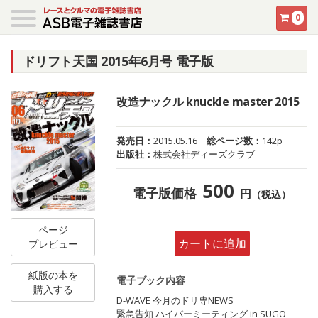
0
ドリフト天国 2015年6月号 電子版
改造ナックル knuckle master 2015
発売日：
2015.05.16
総ページ数：
142p
出版社：
株式会社ディーズクラブ
500
電子版価格
円
（税込）
ページ
カートに追加
プレビュー
紙版の本を
電子ブック内容
購入する
D-WAVE 今月のドリ専NEWS
緊急告知 ハイパーミーティング in SUGO