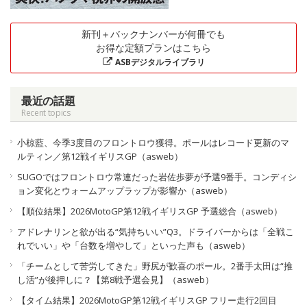
新刊＋バックナンバーが何冊でも
お得な定額プランはこちら
ASBデジタルライブラリ
最近の話題
Recent topics
小椋藍、今季3度目のフロントロウ獲得。ポールはレコード更新のマ
ルティン／第12戦イギリスGP（asweb）
SUGOではフロントロウ常連だった岩佐歩夢が予選9番手。コンディシ
ョン変化とウォームアップラップが影響か（asweb）
【順位結果】2026MotoGP第12戦イギリスGP 予選総合（asweb）
アドレナリンと欲が出る“気持ちいい”Q3。ドライバーからは「全戦こ
れでいい」や「台数を増やして」といった声も（asweb）
「チームとして苦労してきた」野尻が歓喜のポール。2番手太田は“推
し活”が後押しに？【第8戦予選会見】（asweb）
【タイム結果】2026MotoGP第12戦イギリスGP フリー走行2回目