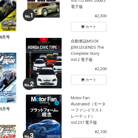
Vol.172 MAY 2006.5
電子版
¥2,300
カート
年9月号
自動車誌MOOK
JDM LEGENDS The
Complete Story
Vol.2 電子版
¥2,200
カート
Motor Fan
illustrated（モータ
年3月号
ーファンイラスト
レーテッド）
Vol.237 電子版
¥2,100