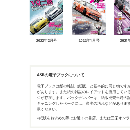
2022年2月号
2022年1月号
202
ASBの電子ブックについて
電子ブックは紙の雑誌（紙版）と基本的に同じ物です
があります。また紙の雑誌のレイアウトを流用してい
ジが存在します。バックナンバーは、紙版発売当時の
キャニングしたページには、多少の汚れなどがありま
承ください。
※紙版をお求めの際はお近くの書店、または三栄オンラ