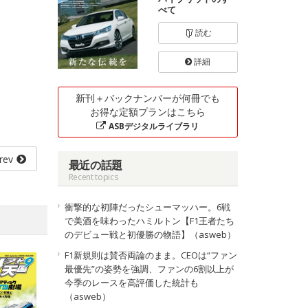
べて
読む
詳細
新刊＋バックナンバーが何冊でも
お得な定額プランはこちら
ASBデジタルライブラリ
rev
最近の話題
Recent topics
衝撃的な初陣だったシューマッハー。6戦
で美酒を味わったハミルトン【F1王者たち
のデビュー戦と初優勝の物語】（asweb）
F1新規則は賛否両論のまま。CEOは“ファン
最優先”の姿勢を強調、ファンの6割以上が
今季のレースを高評価した統計も
（asweb）