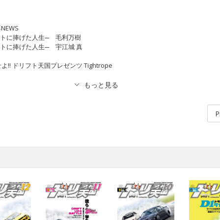
NEWS
ドリフトに捧げた人生─ 毛利万樹
ドリフトに捧げた人生─ 宇江城 真
! ドリフト天国プレゼンツ Tightrope
P