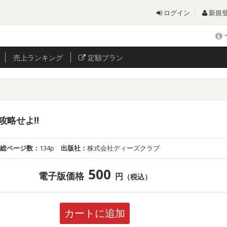
ログイン
新規
売上
ランキング
定額プラン
略せよ!!
総ページ数：
134p
出版社：
株式会社ディーズクラブ
500
電子版価格
円
（税込）
カートに追加