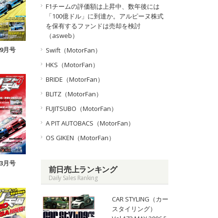
F1チームの評価額は上昇中、数年後には
「100億ドル」に到達か。アルピーヌ株式
を保有するファンドは売却を検討
（asweb）
年9月号
Swift（MotorFan）
HKS（MotorFan）
BRIDE（MotorFan）
BLITZ（MotorFan）
FUJITSUBO（MotorFan）
A PIT AUTOBACS（MotorFan）
OS GIKEN（MotorFan）
年3月号
前日売上ランキング
Daily Sales Ranking
CAR STYLING（カー
スタイリング）