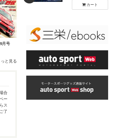
カート
年9月号
もっと見る
場合
ペー
らス
ご了