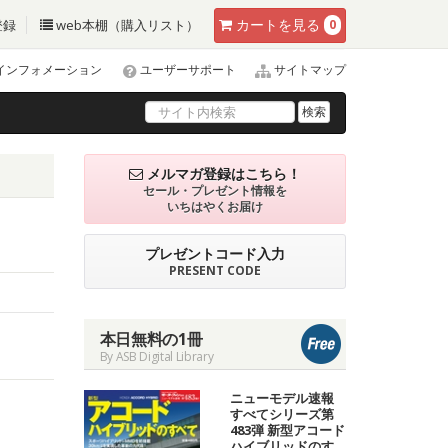
カート
を見る
登録
web本棚（購入リスト）
0
インフォメーション
ユーザーサポート
サイトマップ
検索
メルマガ登録はこちら！
セール・プレゼント情報を
いちはやくお届け
プレゼントコード入力
PRESENT CODE
本日無料の1冊
By ASB Digital Library
ニューモデル速報
すべてシリーズ第
483弾 新型アコード
ハイブリッドのす