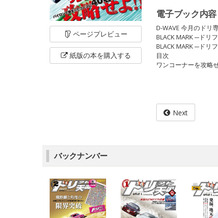
電子ブック内容
D-WAVE 今月のドリ専
ページ
プレビュー
BLACK MARK ─
BLACK MARK ─
紙版の本を
購入する
目次
ワンコーナーを攻略せよ!
Next
バックナンバー