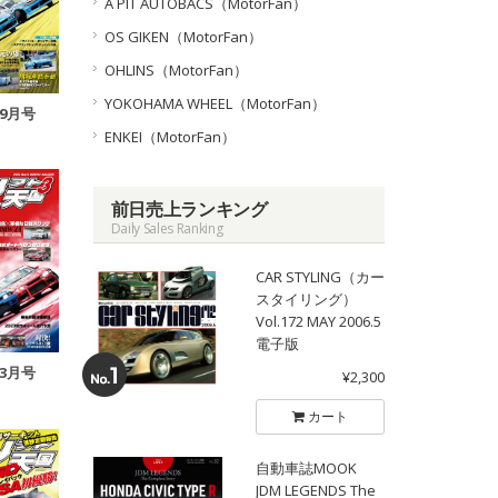
A PIT AUTOBACS（MotorFan）
OS GIKEN（MotorFan）
OHLINS（MotorFan）
YOKOHAMA WHEEL（MotorFan）
年9月号
ENKEI（MotorFan）
前日売上ランキング
Daily Sales Ranking
CAR STYLING（カー
スタイリング）
Vol.172 MAY 2006.5
電子版
年3月号
¥2,300
カート
自動車誌MOOK
JDM LEGENDS The