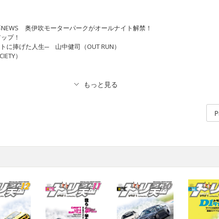
ドリ専NEWS 奥伊吹モーターパークがオールナイト解禁！
アップ！
ドリフトに捧げた人生─ 山中健司（OUT RUN）
IETY）
P