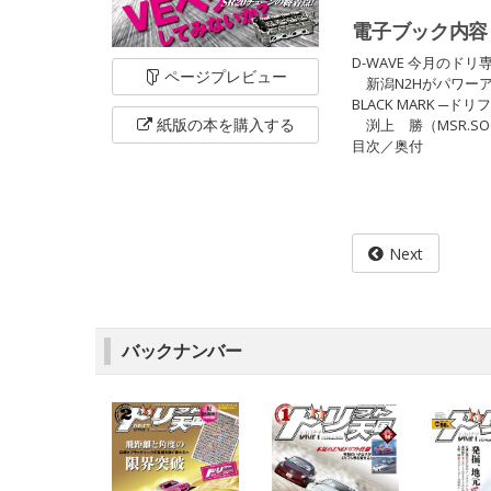
電子ブック内容
D-WAVE 今月の
ページ
プレビュー
新潟N2Hがパワー
BLACK MARK ─
紙版の本を
購入する
渕上 勝（MSR.SOC
目次／奥付
Next
バックナンバー