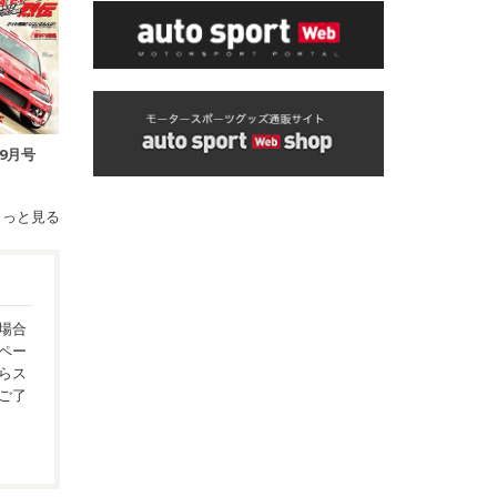
年9月号
もっと見る
場合
ペー
らス
ご了