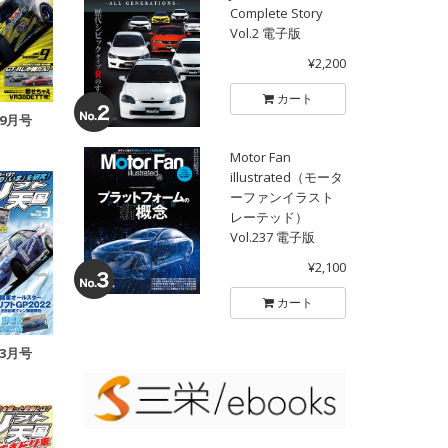
Complete Story
Vol.2 電子版
¥2,200
カート
年9月号
Motor Fan
illustrated（モータ
ーファンイラスト
レーテッド）
Vol.237 電子版
¥2,100
カート
年3月号