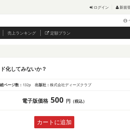
ログイン
新規
売上
ランキング
定額プラン
ッド化してみないか？
総ページ数：
132p
出版社：
株式会社ディーズクラブ
500
電子版価格
円
（税込）
カートに追加