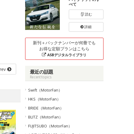
べて
読む
詳細
新刊＋バックナンバーが何冊でも
お得な定額プランはこちら
ASBデジタルライブラリ
rev
最近の話題
Recent topics
Swift（MotorFan）
HKS（MotorFan）
BRIDE（MotorFan）
BLITZ（MotorFan）
FUJITSUBO（MotorFan）