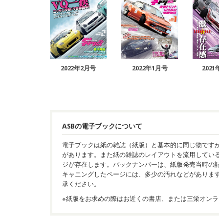
2022年2月号
2022年1月号
202
ASBの電子ブックについて
電子ブックは紙の雑誌（紙版）と基本的に同じ物です
があります。また紙の雑誌のレイアウトを流用してい
ジが存在します。バックナンバーは、紙版発売当時の
キャニングしたページには、多少の汚れなどがありま
承ください。
※紙版をお求めの際はお近くの書店、または三栄オンラ