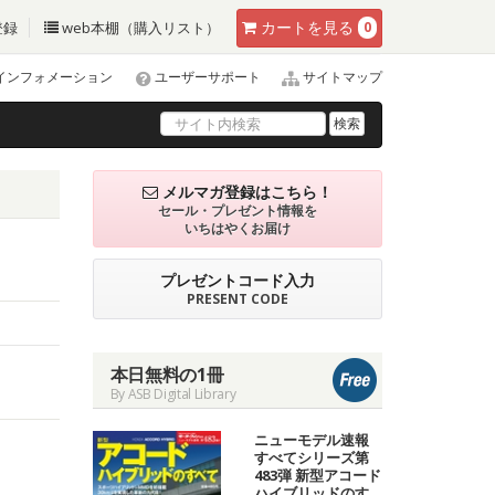
カート
を見る
登録
web本棚（購入リスト）
0
インフォメーション
ユーザーサポート
サイトマップ
検索
メルマガ登録はこちら！
セール・プレゼント情報を
いちはやくお届け
プレゼントコード入力
PRESENT CODE
本日無料の1冊
By ASB Digital Library
ニューモデル速報
すべてシリーズ第
483弾 新型アコード
ハイブリッドのす