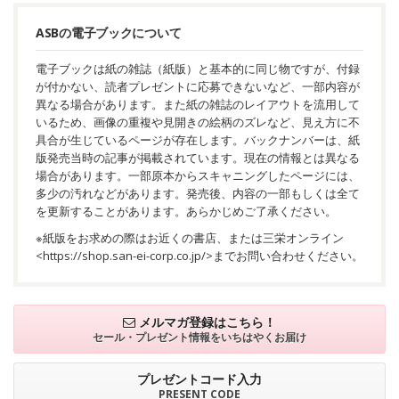
ASBの電子ブックについて
電子ブックは紙の雑誌（紙版）と基本的に同じ物ですが、付録
が付かない、読者プレゼントに応募できないなど、一部内容が
異なる場合があります。また紙の雑誌のレイアウトを流用して
いるため、画像の重複や見開きの絵柄のズレなど、見え方に不
具合が生じているページが存在します。バックナンバーは、紙
版発売当時の記事が掲載されています。現在の情報とは異なる
場合があります。一部原本からスキャニングしたページには、
多少の汚れなどがあります。発売後、内容の一部もしくは全て
を更新することがあります。あらかじめご了承ください。
※紙版をお求めの際はお近くの書店、または三栄オンライン
<
https://shop.san-ei-corp.co.jp/
>までお問い合わせください。
メルマガ登録はこちら！
セール・プレゼント情報を
いちはやくお届け
プレゼントコード入力
PRESENT CODE