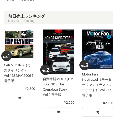
前日売上ランキング
Daily Sales Ranking
CAR STYLING（カー
スタイリング）
Motor Fan
Vol.172 MAY 2006.5
自動車誌MOOK JDM
illustrated（モータ
電子版
LEGENDS The
ーファンイラストレ
¥2,300
Complete Story
ーテッド） Vol.237
Vol.2 電子版
電子版
¥2,200
¥2,100