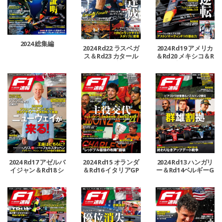
2024 総集編
2024 Rd22 ラスベガ
2024 Rd19 アメリカ
ス＆Rd23 カタール
＆Rd20 メキシコ＆R
＆Rd24 アブダビGP
d21 ブラジルGP号
号
2024 Rd17 アゼルバ
2024 Rd15 オランダ
2024 Rd13 ハンガリ
イジャン＆Rd18 シ
＆Rd16 イタリアGP
ー＆Rd14ベルギーG
ンガポールGP号
号
P号