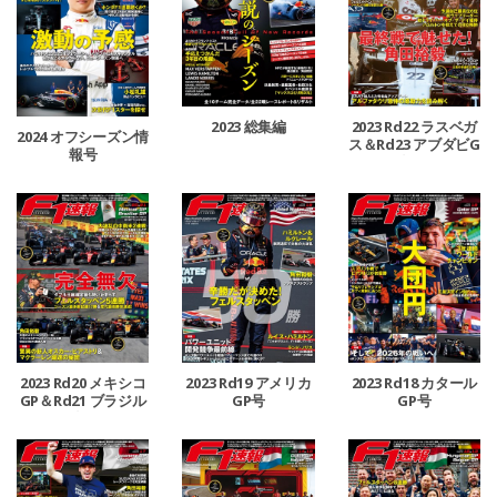
2023 総集編
2023 Rd22 ラスベガ
2024 オフシーズン情
ス＆Rd23 アブダビG
報号
P合併号
2023 Rd20 メキシコ
2023 Rd19 アメリカ
2023 Rd18 カタール
GP＆Rd21 ブラジル
GP号
GP号
GP合併号