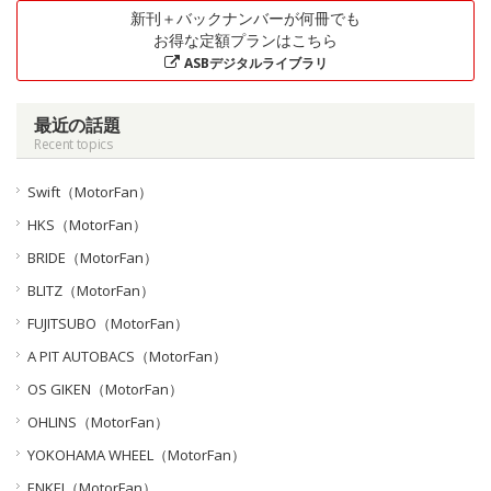
新刊＋バックナンバーが何冊でも
お得な定額プランはこちら
ASBデジタルライブラリ
最近の話題
Recent topics
Swift（MotorFan）
HKS（MotorFan）
BRIDE（MotorFan）
BLITZ（MotorFan）
FUJITSUBO（MotorFan）
A PIT AUTOBACS（MotorFan）
OS GIKEN（MotorFan）
OHLINS（MotorFan）
YOKOHAMA WHEEL（MotorFan）
ENKEI（MotorFan）