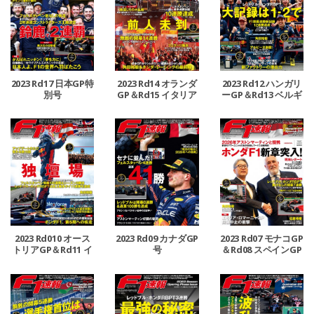
2023 Rd17 日本GP特
2023 Rd14 オランダ
2023 Rd12 ハンガリ
別号
GP＆Rd15 イタリア
ーGP＆Rd13 ベルギ
GP合併号
ーGP合併号
2023 Rd010 オース
2023 Rd09 カナダGP
2023 Rd07 モナコGP
トリアGP＆Rd11 イ
号
＆Rd08 スペインGP
ギリスGP合併号
号