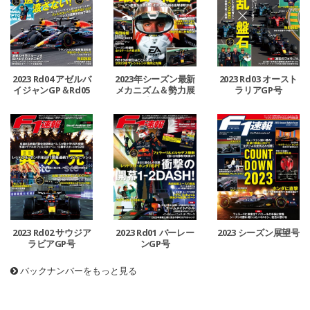
2023 Rd04 アゼルバ
2023年シーズン最新
2023 Rd03 オースト
イジャンGP＆Rd05
メカニズム＆勢力展
ラリアGP号
マイアミGP号
望号
2023 Rd02 サウジア
2023 Rd01 バーレー
2023 シーズン展望号
ラビアGP号
ンGP号
バックナンバーをもっと見る