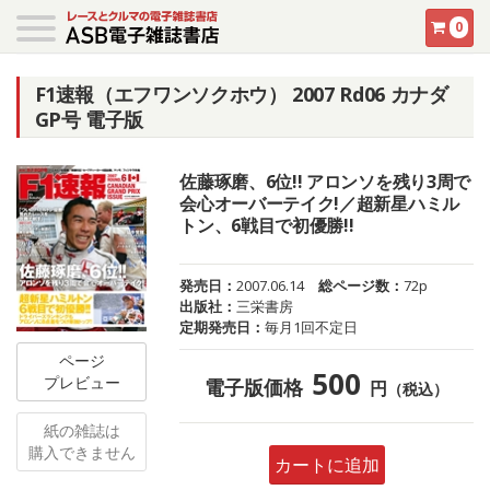
0
F1速報（エフワンソクホウ） 2007 Rd06 カナダ
GP号 電子版
佐藤琢磨、6位!! アロンソを残り3周で
会心オーバーテイク!／超新星ハミル
トン、6戦目で初優勝!!
発売日：
2007.06.14
総ページ数：
72p
出版社：
三栄書房
定期発売日：
毎月1回不定日
ページ
500
プレビュー
電子版価格
円
（税込）
紙の雑誌は
購入できません
カートに追加