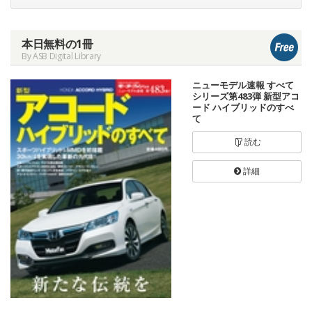
本日無料の1冊
By ASB Digital Library
ニューモデル速報 すべて
シリーズ第483弾 新型アコ
ード ハイブリッドのすべ
て
読む
詳細