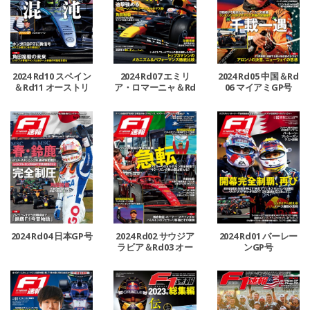
2024 Rd10 スペイン
2024 Rd07 エミリ
2024 Rd05 中国＆Rd
＆Rd11 オーストリ
ア・ロマーニャ＆Rd
06 マイアミGP号
ア＆Rd12 イギリスG
08 モナコ＆Rd09 カ
P号
ナダGP号
2024 Rd04 日本GP号
2024 Rd02 サウジア
2024 Rd01 バーレー
ラビア＆Rd03 オー
ンGP号
ストラリアGP号