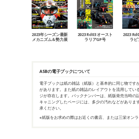
2023年シーズン最新
2023 Rd03 オースト
2023 R
メカニズム＆勢力展
ラリアGP号
ラビ
望号
ASBの電子ブックについて
電子ブックは紙の雑誌（紙版）と基本的に同じ物です
があります。また紙の雑誌のレイアウトを流用してい
ジが存在します。バックナンバーは、紙版発売当時の
キャニングしたページには、多少の汚れなどがありま
承ください。
※紙版をお求めの際はお近くの書店、または三栄オンラ