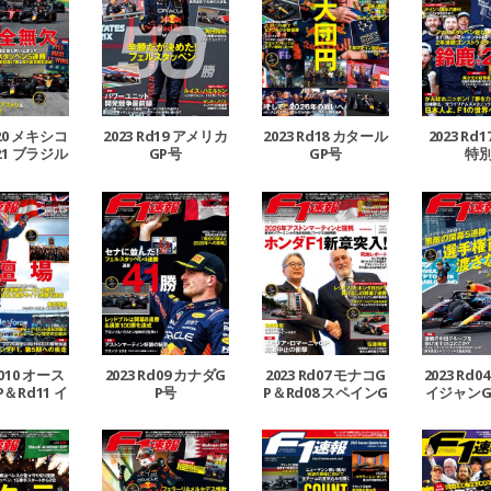
d20 メキシコ
2023 Rd19 アメリカ
2023 Rd18 カタール
2023 Rd
21 ブラジル
GP号
GP号
特
合併号
d010 オース
2023 Rd09 カナダG
2023 Rd07 モナコG
2023 Rd
＆Rd11 イ
P号
P＆Rd08 スペインG
イジャンG
GP合併号
P号
マイア