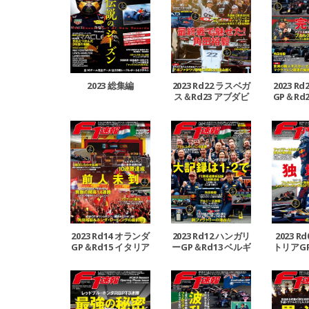
2023 総集編
2023 Rd22 ラスベガ
2023 R
ス＆Rd23 アブダビ
GP＆Rd
GP合併号
GP
2023 Rd14 オランダ
2023 Rd12 ハンガリ
2023 R
GP＆Rd15 イタリア
ーGP＆Rd13 ベルギ
トリアGP
GP合併号
ーGP合併号
ギリス