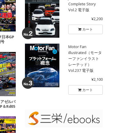
Complete Story
Vol.2 電子版
¥2,200
カート
17 日本GP
別号
Motor Fan
illustrated（モータ
ーファンイラスト
レーテッド）
Vol.237 電子版
¥2,100
カート
04 アゼルバ
P＆Rd05
ミGP号