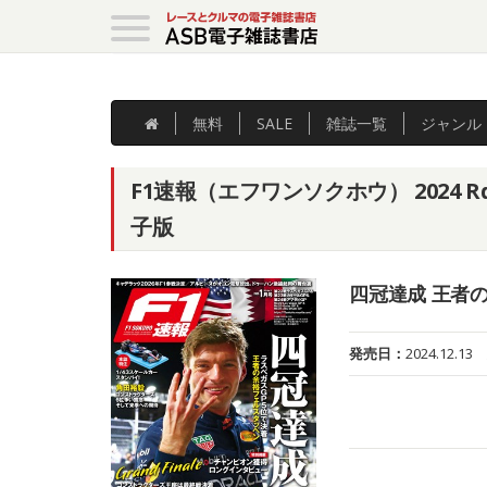
無料
SALE
雑誌
一覧
ジャンル
F1速報（エフワンソクホウ） 2024 R
子版
四冠達成 王者
発売日：
2024.12.13