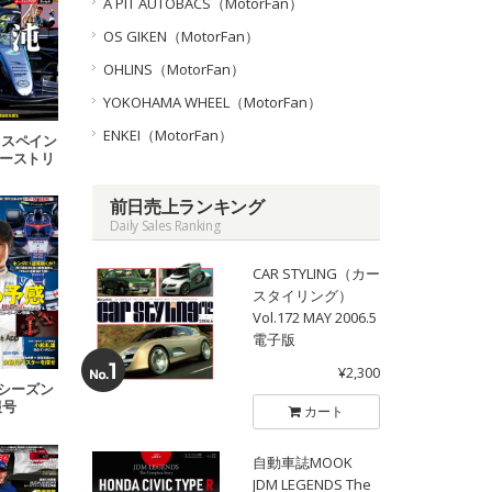
A PIT AUTOBACS（MotorFan）
OS GIKEN（MotorFan）
OHLINS（MotorFan）
YOKOHAMA WHEEL（MotorFan）
ENKEI（MotorFan）
10 スペイン
 オーストリ
2 イギリス
P号
前日売上ランキング
Daily Sales Ranking
CAR STYLING（カー
スタイリング）
Vol.172 MAY 2006.5
電子版
¥2,300
オフシーズン
報号
カート
自動車誌MOOK
JDM LEGENDS The