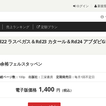
ログイン
新規
売上
ランキング
定額プラン
d22 ラスベガス＆Rd23 カタール＆Rd24 アブダビG
の余裕フェルスタッペン
総ページ数：
100p
出版社：
三栄書房
定期発売日：
毎月1回不定日
1,400
電子版価格
円
（税込）