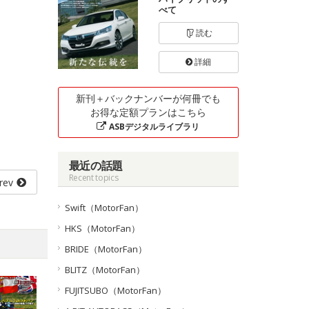
べて
読む
詳細
新刊＋バックナンバーが何冊でも
お得な定額プランはこちら
ASBデジタルライブラリ
最近の話題
Recent topics
rev
Swift（MotorFan）
HKS（MotorFan）
BRIDE（MotorFan）
BLITZ（MotorFan）
FUJITSUBO（MotorFan）