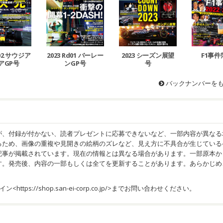
d02 サウジア
2023 Rd01 バーレー
2023 シーズン展望
F1事件簿
アGP号
ンGP号
号
バックナンバーを
が、付録が付かない、読者プレゼントに応募できないなど、一部内容が異なる
るため、画像の重複や見開きの絵柄のズレなど、見え方に不具合が生じている
記事が掲載されています。現在の情報とは異なる場合があります。一部原本か
す。発売後、内容の一部もしくは全てを更新することがあります。あらかじめ
イン<
https://shop.san-ei-corp.co.jp/
>までお問い合わせください。