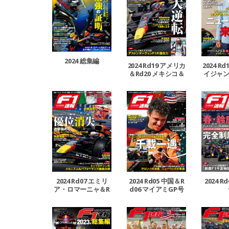
2024 総集編
2024 Rd19 アメリカ
2024 R
＆Rd20 メキシコ＆
イジャン＆
Rd21 ブラジルGP号
ンガポ
2024 Rd07 エミリ
2024 Rd05 中国＆R
2024 R
ア・ロマーニャ＆R
d06 マイアミGP号
d08 モナコ＆Rd09
カナダGP号