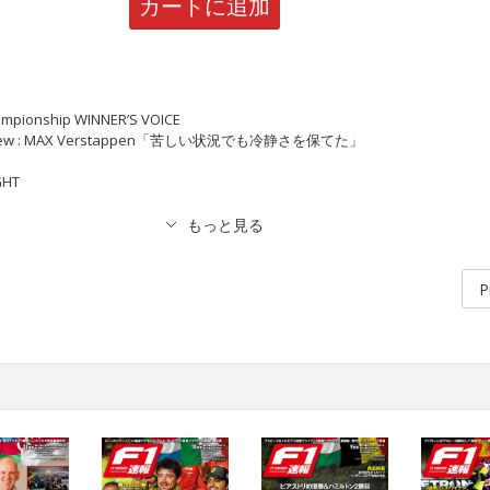
カートに追加
hampionship WINNER’S VOICE
terview : MAX Verstappen「苦しい状況でも冷静さを保てた」
GHT
P