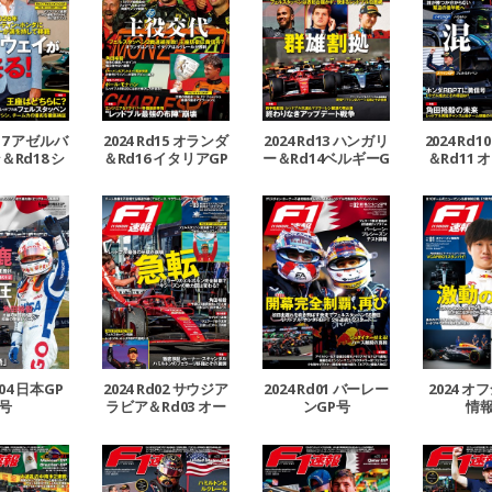
d17 アゼルバ
2024 Rd15 オランダ
2024 Rd13 ハンガリ
2024 Rd
Rd18 シ
＆Rd16 イタリアGP
ー＆Rd14ベルギーG
＆Rd11
ールGP号
号
P号
ア＆Rd1
G
d04 日本GP
2024 Rd02 サウジア
2024 Rd01 バーレー
2024 
号
ラビア＆Rd03 オー
ンGP号
情
ストラリアGP号