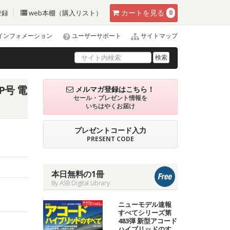
カート
を見る
登録
web本棚（購入リスト）
0
インフォメーション
ユーザーサポート
サイトマップ
検索
P号 電
メルマガ登録はこちら！
セール・プレゼント情報を
いちはやくお届け
プレゼントコード入力
PRESENT CODE
本日無料の1冊
By ASB Digital Library
ニューモデル速報
すべてシリーズ第
483弾 新型アコード
ハイブリッドのす