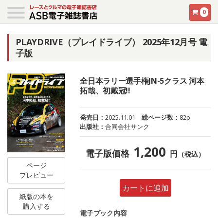
0
PLAYDRIVE（プレイドライブ） 2025年12月号 電
子版
全日本ラリー選手権JN-5クラス 河本
拓哉、初戴冠!!
発売日：
2025.11.01
総ページ数：
82p
出版社：
合同会社サンク
1,200
電子版価格
円
（税込）
ページ
プレビュー
カートに追加
紙版の本を
購入する
電子ブック内容