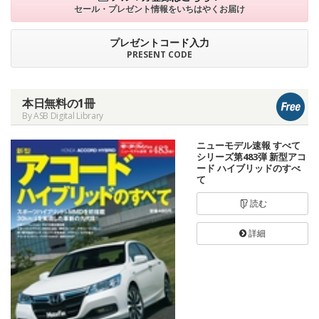
セール・プレゼント情報を
いちはやくお届け
プレゼントコード入力
PRESENT CODE
本日無料の1冊
By ASB Digital Library
ニューモデル速報 すべて
シリーズ第483弾 新型アコ
ード ハイブリッドのすべ
て
読む
詳細