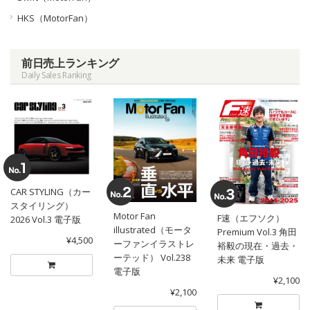
HKS（MotorFan）
前日売上ランキング
Daily Sales Ranking
CAR STYLING（カー
スタイリング）
Motor Fan
F速（エフソク）
2026 Vol.3 電子版
illustrated（モータ
Premium Vol.3 角田
¥4,500
ーファンイラストレ
裕毅の現在・過去・
ーテッド） Vol.238
未来 電子版
電子版
¥2,100
¥2,100