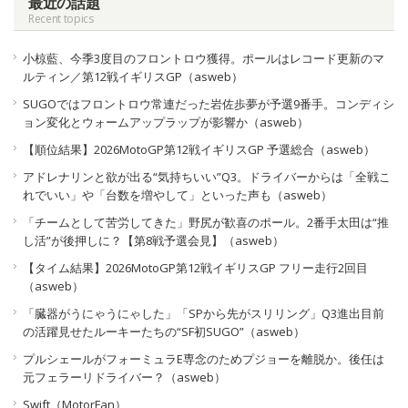
最近の話題
Recent topics
小椋藍、今季3度目のフロントロウ獲得。ポールはレコード更新のマ
ルティン／第12戦イギリスGP（asweb）
SUGOではフロントロウ常連だった岩佐歩夢が予選9番手。コンディシ
ョン変化とウォームアップラップが影響か（asweb）
【順位結果】2026MotoGP第12戦イギリスGP 予選総合（asweb）
アドレナリンと欲が出る“気持ちいい”Q3。ドライバーからは「全戦こ
れでいい」や「台数を増やして」といった声も（asweb）
「チームとして苦労してきた」野尻が歓喜のポール。2番手太田は“推
し活”が後押しに？【第8戦予選会見】（asweb）
【タイム結果】2026MotoGP第12戦イギリスGP フリー走行2回目
（asweb）
「臓器がうにゃうにゃした」「SPから先がスリリング」Q3進出目前
の活躍見せたルーキーたちの“SF初SUGO”（asweb）
プルシェールがフォーミュラE専念のためプジョーを離脱か。後任は
元フェラーリドライバー？（asweb）
Swift（MotorFan）