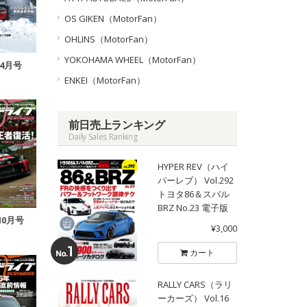
OS GIKEN（MotorFan）
OHLINS（MotorFan）
YOKOHAMA WHEEL（MotorFan）
年4月号
ENKEI（MotorFan）
前日売上ランキング
Daily Sales Ranking
HYPER REV（ハイ
パーレブ） Vol.292
トヨタ86＆スバル
BRZ No.23 電子版
10月号
¥3,000
カート
RALLY CARS（ラリ
ーカーズ） Vol.16