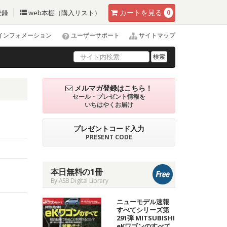
カート
を見る
登録
web本棚（購入リスト）
0
インフォメーション
ユーザーサポート
サイトマップ
検索
メルマガ登録はこちら！
セール・プレゼント情報を
いちはやくお届け
プレゼントコード入力
PRESENT CODE
本日無料の1冊
By ASB Digital Library
ニューモデル速報
すべてシリーズ第
291弾 MITSUBISHI
eKワゴンのすべて