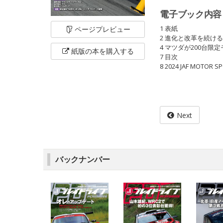
電子ブック内容
1 表紙
ページ
プレビュー
2 進化と改革を続ける
4 マツダが200台
紙版の本を
購入する
7 目次
8 2024 JAF MOTOR SP
Next
バックナンバー