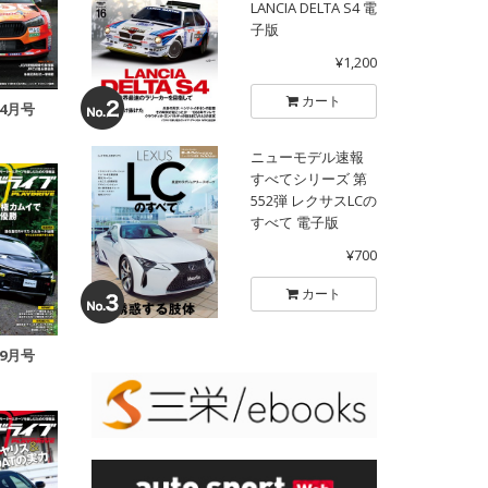
LANCIA DELTA S4 電
子版
¥1,200
カート
年4月号
ニューモデル速報
すべてシリーズ 第
552弾 レクサスLCの
すべて 電子版
¥700
カート
年9月号