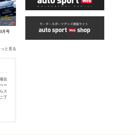
年3月号
もっと見る
場合
ペー
らス
ご了