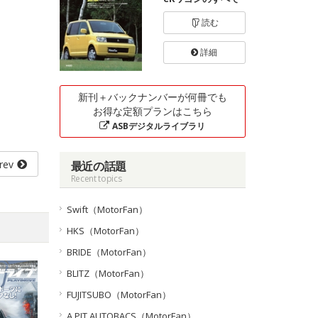
読む
詳細
新刊＋バックナンバーが何冊でも
お得な定額プランはこちら
ASBデジタルライブラリ
rev
最近の話題
Recent topics
Swift（MotorFan）
HKS（MotorFan）
BRIDE（MotorFan）
BLITZ（MotorFan）
FUJITSUBO（MotorFan）
A PIT AUTOBACS（MotorFan）