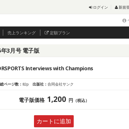
ログイン
新規
売上
ランキング
定額プラン
25年3月号 電子版
ORSPORTS Interviews with Champions
総ページ数：
82p
出版社：
合同会社サンク
1,200
電子版価格
円
（税込）
カートに追加