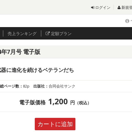
ログイン
新規
売上
ランキング
定額プラン
24年7月号 電子版
武器に進化を続けるベテランだち
総ページ数：
82p
出版社：
合同会社サンク
1,200
電子版価格
円
（税込）
カートに追加