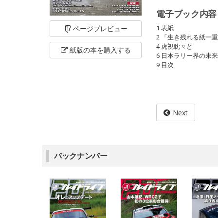
電子ブック内容
1 表紙
ページ
プレビュー
2 「生き残れる紙一
4 虎視眈々と
紙版の本を
購入する
6 日本ラリー界の未
9 目次
Next
バックナンバー