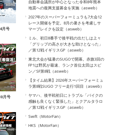
自動車会議所が中心となった令和8年熊本
地震への復興支援募金を実施（asweb）
2027年のスーパーフォーミュラも7大会12
レース開催を予定。8月の暑さを考慮しサ
年4月号
マーブレイクを設定（asweb）
ミル、初日8番手で後半戦の出だしは上々
「グリップの高さが大きな助けとなった」
／第12戦イギリスGP（asweb）
東北大会が猛暑のSUGOで開幕。赤旗3回の
FP1は野尻が最速、ランク首位太田はスピ
ン／SF第8戦（asweb）
【タイム結果】2026年スーパーフォーミュ
ラ第8戦SUGO フリー走行1回目（asweb）
ヤマハ、後半戦初日にトラブル「バイクの
10月号
感触も良くなく緊張した」とクアルタラロ
／第12戦イギリスGP（asweb）
Swift（MotorFan）
HKS（MotorFan）