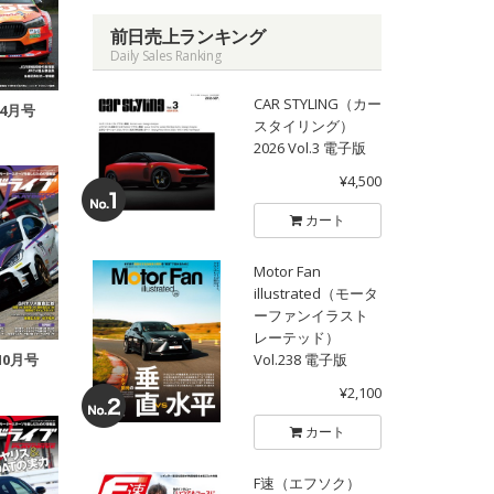
前日売上ランキング
Daily Sales Ranking
CAR STYLING（カー
年4月号
スタイリング）
2026 Vol.3 電子版
¥4,500
カート
Motor Fan
illustrated（モータ
ーファンイラスト
レーテッド）
10月号
Vol.238 電子版
¥2,100
カート
F速（エフソク）