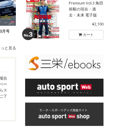
Premium Vol.3 角田
裕毅の現在・過
去・未来 電子版
¥2,100
年3月号
カート
もっと見る
場合
ペー
らス
ご了