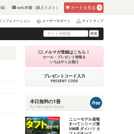
カート
を見る
登録
web本棚（購入リスト）
0
インフォメーション
ユーザーサポート
サイトマップ
検索
メルマガ登録はこちら！
セール・プレゼント情報を
いちはやくお届け
プレゼントコード入力
PRESENT CODE
本日無料の1冊
By ASB Digital Library
ニューモデル速報
すべてシリーズ第
598弾 ダイハツ タ
フトのすべて