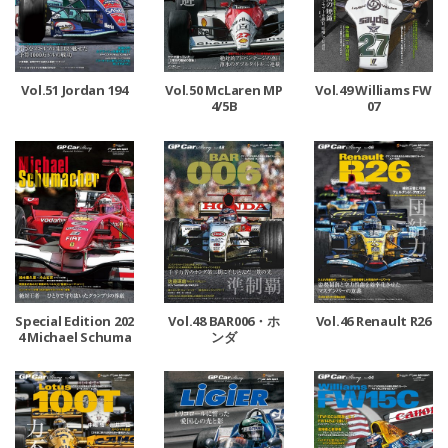
Vol.51 Jordan 194
Vol.50 McLaren MP
Vol.49 Williams FW
4/5B
07
Special Edition 202
Vol.48 BAR006・ホ
Vol.46 Renault R26
4 Michael Schuma
ンダ
cher