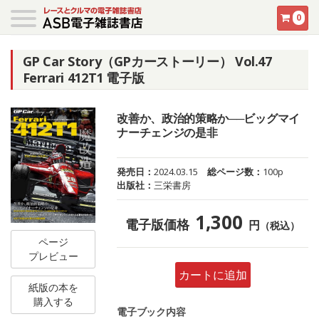
0
GP Car Story（GPカーストーリー） Vol.47
Ferrari 412T1 電子版
改善か、政治的策略か──ビッグマイ
ナーチェンジの是非
発売日：
2024.03.15
総ページ数：
100p
出版社：
三栄書房
1,300
電子版価格
円
（税込）
ページ
プレビュー
カートに追加
紙版の本を
購入する
電子ブック内容