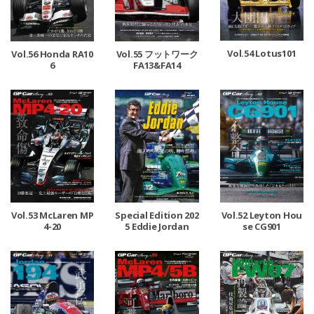
Vol.54 Lotus101
Vol.56 Honda RA10
Vol.55 フットワーク
6
FA13&FA14
Vol.53 McLaren MP
Special Edition 202
Vol.52 Leyton Hou
4-20
5 Eddie Jordan
se CG901