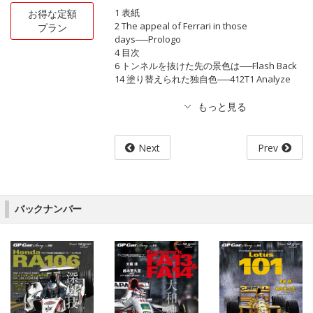
1 表紙
お得な定額
2 The appeal of Ferrari in those
プラン
days──Prologo
4 目次
6 トンネルを抜けた先の景色は──Flash Back
14 塗り替えられた独自色──412T1 Analyze
Next
Prev
バックナンバー