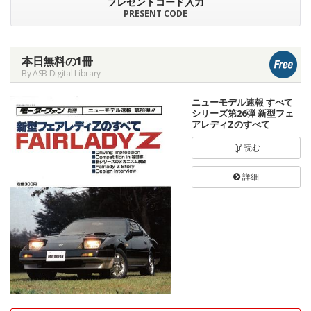
プレゼントコード入力
PRESENT CODE
本日無料の1冊
By ASB Digital Library
ニューモデル速報 すべて
シリーズ第26弾 新型フェ
アレディZのすべて
読む
詳細