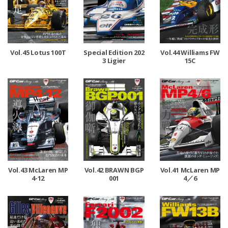
Vol.45 Lotus 100T
Special Edition 202
Vol.44 Williams FW
3 Ligier
15C
Vol.43 McLaren MP
Vol.42 BRAWN BGP
Vol.41 McLaren MP
4-12
001
4／6