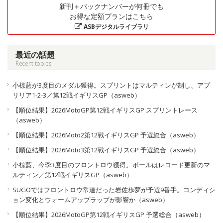
新刊＋バックナンバーが何冊でも
お得な定額プランはこちら
ASBデジタルライブラリ
最近の話題
Recent topics
小椋藍が3度目のメダル獲得。スプリントはマルティンが制し、アプ
リリア1-2-3／第12戦イギリスGP（asweb）
【順位結果】2026MotoGP第12戦イギリスGP スプリントレース
（asweb）
【順位結果】2026Moto2第12戦イギリスGP 予選総合（asweb）
【順位結果】2026Moto3第12戦イギリスGP 予選総合（asweb）
小椋藍、今季3度目のフロントロウ獲得。ポールはレコード更新のマ
ルティン／第12戦イギリスGP（asweb）
SUGOではフロントロウ常連だった岩佐歩夢が予選9番手。コンディシ
ョン変化とウォームアップラップが影響か（asweb）
【順位結果】2026MotoGP第12戦イギリスGP 予選総合（asweb）