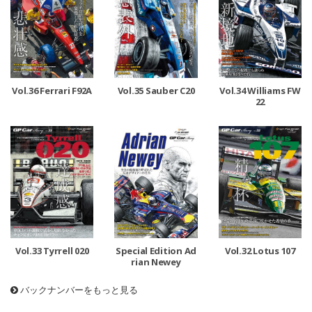
Vol.36 Ferrari F92A
Vol.35 Sauber C20
Vol.34 Williams FW
22
Vol.33 Tyrrell 020
Special Edition Ad
Vol.32 Lotus 107
rian Newey
バックナンバーをもっと見る