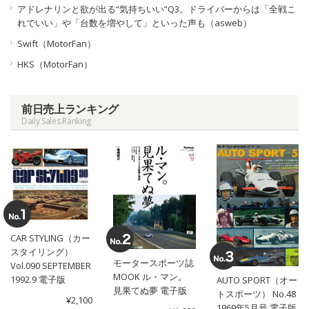
アドレナリンと欲が出る“気持ちいい”Q3。ドライバーからは「全戦こ
れでいい」や「台数を増やして」といった声も（asweb）
Swift（MotorFan）
HKS（MotorFan）
前日売上ランキング
Daily Sales Ranking
CAR STYLING（カー
スタイリング）
モータースポーツ誌
Vol.090 SEPTEMBER
MOOK ル・マン。
1992.9 電子版
AUTO SPORT（オー
見果てぬ夢 電子版
トスポーツ） No.48
¥2,100
1969年5月号 電子版