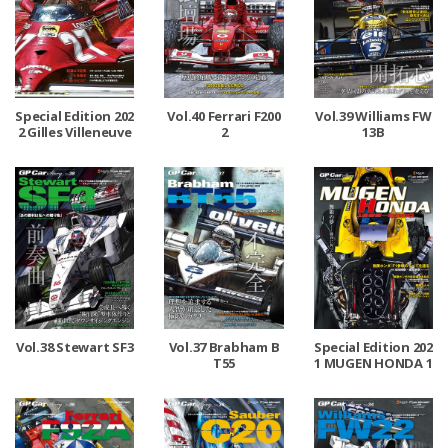
Special Edition 202
Vol.40 Ferrari F200
Vol.39 Williams FW
2 Gilles Villeneuve
2
13B
Vol.38 Stewart SF3
Vol.37 Brabham B
Special Edition 202
T55
1 MUGEN HONDA 1
992-2000