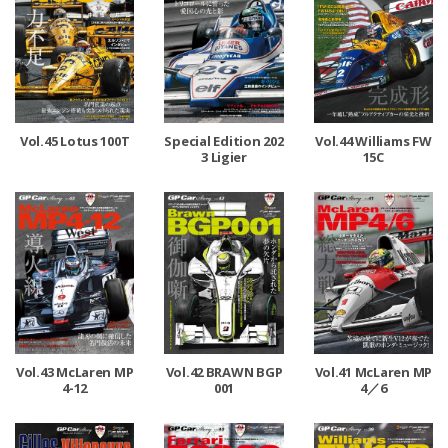
Vol.45 Lotus 100T
Special Edition 202
Vol.44 Williams FW
3 Ligier
15C
Vol.43 McLaren MP
Vol.42 BRAWN BGP
Vol.41 McLaren MP
4-12
001
4／6