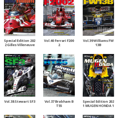
Special Edition 202
Vol.40 Ferrari F200
Vol.39 Williams FW
2 Gilles Villeneuve
2
13B
Vol.38 Stewart SF3
Vol.37 Brabham B
Special Edition 202
T55
1 MUGEN HONDA 1
992-2000