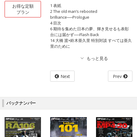
1 表紙
お得な定額
2 The old man’s rebooted
プラン
brilliance──Prologue
4 目次
6 期待を集めた日本の夢、輝き見せるも表彰
台には届かず──Flash Back
14 大橋 渡×鈴木亜久里 特別対談 すべては亜久
里のために
Next
Prev
バックナンバー