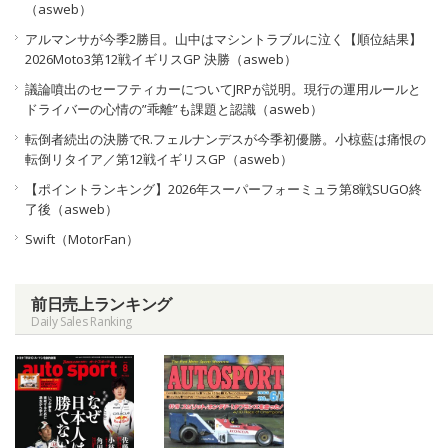
（asweb）
アルマンサが今季2勝目。山中はマシントラブルに泣く【順位結果】
2026Moto3第12戦イギリスGP 決勝（asweb）
議論噴出のセーフティカーについてJRPが説明。現行の運用ルールと
ドライバーの心情の”乖離”も課題と認識（asweb）
転倒者続出の決勝でR.フェルナンデスが今季初優勝。小椋藍は痛恨の
転倒リタイア／第12戦イギリスGP（asweb）
【ポイントランキング】2026年スーパーフォーミュラ第8戦SUGO終
了後（asweb）
Swift（MotorFan）
前日売上ランキング
Daily Sales Ranking