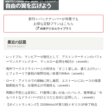
新刊＋バックナンバーが何冊でも
お得な定額プランはこちら
ASBデジタルライブラリ
最近の話題
Recent topics
レッドブル、ランビアーゼ後任として、アストンマーティンのパフォ
ーマンスディレクター、マッカロー起用を検討か（asweb）
海外ワークスドライバーとの対決を「すごく楽しみ。盛り上げたい」
とフェラーリで参戦の牧野任祐／鈴鹿1000km（asweb）
ロード・アメリカでの接触に対し厳罰、エストーレに2レースの保護
観察処分下る。出場停止の可能性も（asweb）
周囲の予想とは反対に、F1復帰に迷いがあったペレス。復帰後は「今
もベストなドライバーのひとりだと自分に証明した」（asweb）
【ポイントランキング】2026MotoGP第12戦イギリスGP終了時点