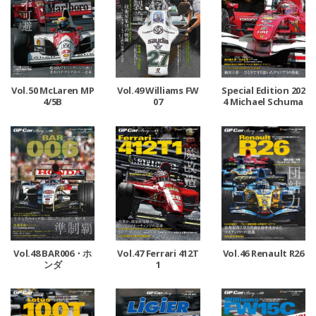
Vol.50 McLaren MP
Vol.49 Williams FW
Special Edition 202
4/5B
07
4 Michael Schuma
cher
Vol.48 BAR006・ホ
Vol.47 Ferrari 412T
Vol.46 Renault R26
ンダ
1