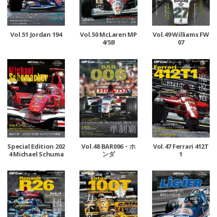
Vol.51 Jordan 194
Vol.50 McLaren MP
Vol.49 Williams FW
4/5B
07
Special Edition 202
Vol.48 BAR006・ホ
Vol.47 Ferrari 412T
4 Michael Schuma
ンダ
1
cher