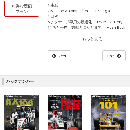
1 表紙
お得な定額
2 Mission accomplished.──Prologue
プラン
4 目次
6 アクティブ専用の最適化──FW15C Gallery
14 あと一度、栄冠をつかむまで──Flash Back
Next
Prev
バックナンバー