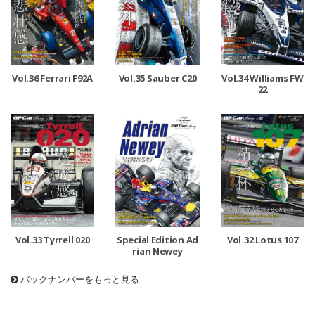
Vol.36 Ferrari F92A
Vol.35 Sauber C20
Vol.34 Williams FW
22
Vol.33 Tyrrell 020
Special Edition Ad
Vol.32 Lotus 107
rian Newey
バックナンバーをもっと見る