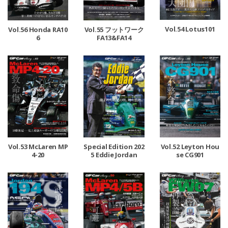
Vol.54 Lotus101
Vol.56 Honda RA10
Vol.55 フットワーク
6
FA13&FA14
Vol.53 McLaren MP
Special Edition 202
Vol.52 Leyton Hou
4-20
5 Eddie Jordan
se CG901