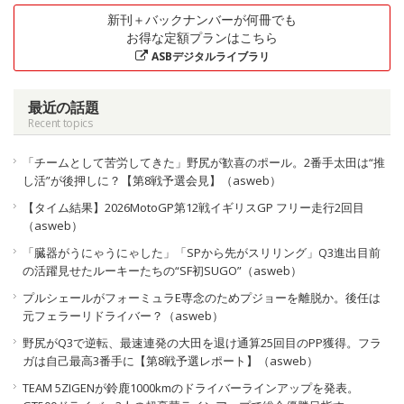
新刊＋バックナンバーが何冊でも
お得な定額プランはこちら
ASBデジタルライブラリ
最近の話題
Recent topics
「チームとして苦労してきた」野尻が歓喜のポール。2番手太田は“推
し活”が後押しに？【第8戦予選会見】（asweb）
【タイム結果】2026MotoGP第12戦イギリスGP フリー走行2回目
（asweb）
「臓器がうにゃうにゃした」「SPから先がスリリング」Q3進出目前
の活躍見せたルーキーたちの“SF初SUGO”（asweb）
プルシェールがフォーミュラE専念のためプジョーを離脱か。後任は
元フェラーリドライバー？（asweb）
野尻がQ3で逆転、最速連発の大田を退け通算25回目のPP獲得。フラ
ガは自己最高3番手に【第8戦予選レポート】（asweb）
TEAM 5ZIGENが鈴鹿1000kmのドライバーラインアップを発表。