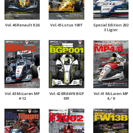
Vol.46 Renault R26
Vol.45 Lotus 100T
Special Edition 202
3 Ligier
Vol.43 McLaren MP
Vol.42 BRAWN BGP
Vol.41 McLaren MP
4-12
001
4／6