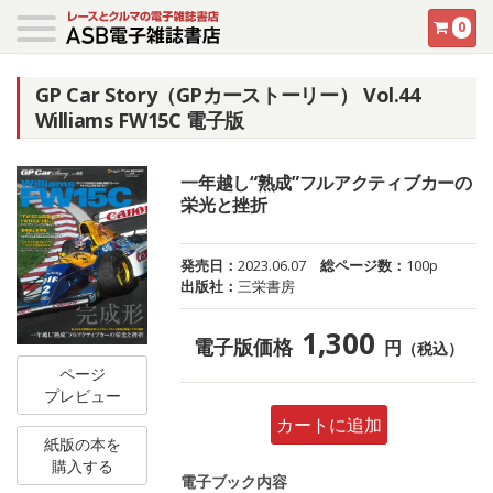
0
GP Car Story（GPカーストーリー） Vol.44
Williams FW15C 電子版
一年越し“熟成”フルアクティブカーの
栄光と挫折
発売日：
2023.06.07
総ページ数：
100p
出版社：
三栄書房
1,300
電子版価格
円
（税込）
ページ
プレビュー
カートに追加
紙版の本を
購入する
電子ブック内容