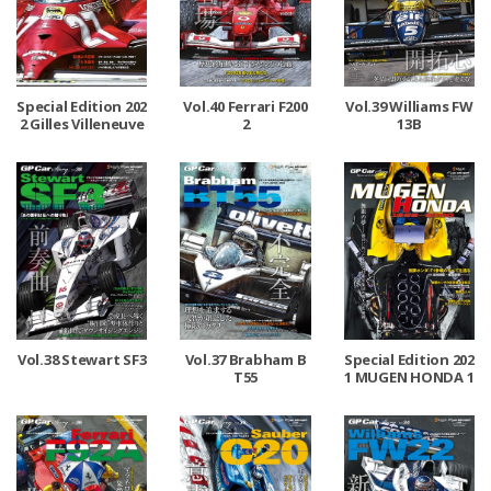
Special Edition 202
Vol.40 Ferrari F200
Vol.39 Williams FW
2 Gilles Villeneuve
2
13B
Vol.38 Stewart SF3
Vol.37 Brabham B
Special Edition 202
T55
1 MUGEN HONDA 1
992-2000