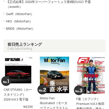
【正式結果】2026年スーパーフォーミュラ第8戦SUGO 予選
（asweb）
Swift（MotorFan）
HKS（MotorFan）
BRIDE（MotorFan）
前日売上ランキング
Daily Sales Ranking
CAR STYLING（カー
スタイリング）
Motor Fan
F速（エフソク）
2026 Vol.3 電子版
illustrated（モータ
Premium Vol.3 角田
¥4,500
ーファンイラストレ
裕毅の現在・過去・