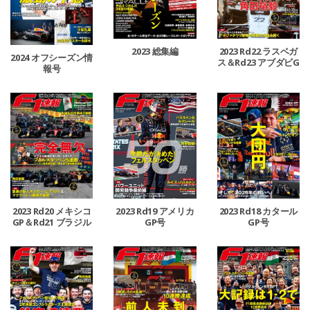
2023 総集編
2023 Rd22 ラスベガ
2024 オフシーズン情
ス＆Rd23 アブダビG
報号
P合併号
2023 Rd20 メキシコ
2023 Rd19 アメリカ
2023 Rd18 カタール
GP＆Rd21 ブラジル
GP号
GP号
GP合併号