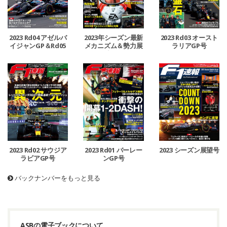
2023 Rd04 アゼルバ
2023年シーズン最新
2023 Rd03 オースト
イジャンGP＆Rd05
メカニズム＆勢力展
ラリアGP号
マイアミGP号
望号
2023 Rd02 サウジア
2023 Rd01 バーレー
2023 シーズン展望号
ラビアGP号
ンGP号
バックナンバーをもっと見る
ASBの電子ブックについて