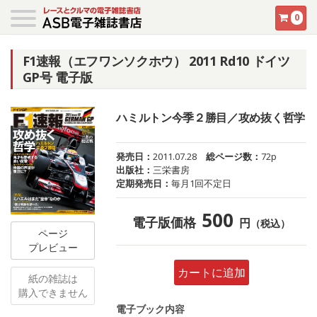
0
F1速報（エフワンソクホウ） 2011 Rd10 ドイツ
GP号 電子版
ハミルトン今季２勝目／攻め抜く哲学
発売日：
2011.07.28
総ページ数：
72p
出版社：
三栄書房
定期発売日：
毎月1回不定日
500
電子版価格
円
（税込）
ページ
プレビュー
カートに追加
紙の雑誌は
購入できません
電子ブック内容