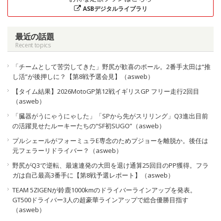
ASBデジタルライブラリ
最近の話題
Recent topics
「チームとして苦労してきた」野尻が歓喜のポール。2番手太田は“推
し活”が後押しに？【第8戦予選会見】（asweb）
【タイム結果】2026MotoGP第12戦イギリスGP フリー走行2回目
（asweb）
「臓器がうにゃうにゃした」「SPから先がスリリング」Q3進出目前
の活躍見せたルーキーたちの“SF初SUGO”（asweb）
プルシェールがフォーミュラE専念のためプジョーを離脱か。後任は
元フェラーリドライバー？（asweb）
野尻がQ3で逆転、最速連発の大田を退け通算25回目のPP獲得。フラ
ガは自己最高3番手に【第8戦予選レポート】（asweb）
TEAM 5ZIGENが鈴鹿1000kmのドライバーラインアップを発表。
GT500ドライバー3人の超豪華ラインアップで総合優勝目指す
（asweb）