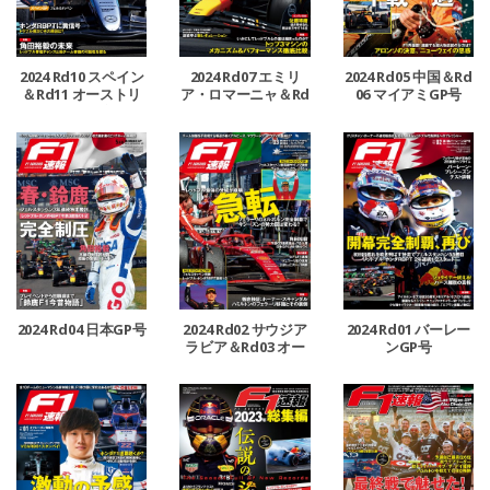
2024 Rd10 スペイン
2024 Rd07 エミリ
2024 Rd05 中国＆Rd
＆Rd11 オーストリ
ア・ロマーニャ＆Rd
06 マイアミGP号
ア＆Rd12 イギリスG
08 モナコ＆Rd09 カ
P号
ナダGP号
2024 Rd04 日本GP号
2024 Rd02 サウジア
2024 Rd01 バーレー
ラビア＆Rd03 オー
ンGP号
ストラリアGP号