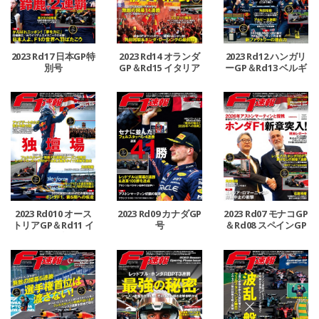
2023 Rd17 日本GP特
2023 Rd14 オランダ
2023 Rd12 ハンガリ
別号
GP＆Rd15 イタリア
ーGP＆Rd13 ベルギ
GP合併号
ーGP合併号
2023 Rd010 オース
2023 Rd09 カナダGP
2023 Rd07 モナコGP
トリアGP＆Rd11 イ
号
＆Rd08 スペインGP
ギリスGP合併号
号