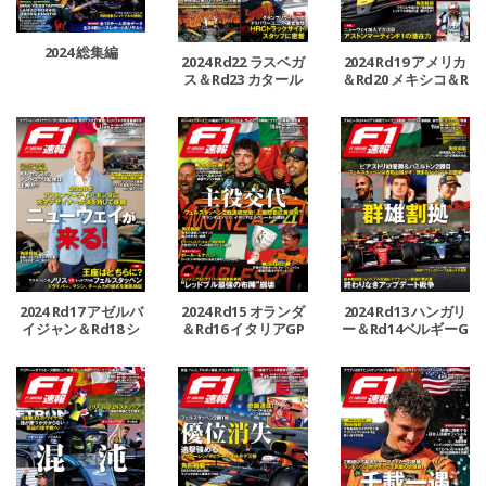
2024 総集編
2024 Rd22 ラスベガ
2024 Rd19 アメリカ
ス＆Rd23 カタール
＆Rd20 メキシコ＆R
＆Rd24 アブダビGP
d21 ブラジルGP号
号
2024 Rd17 アゼルバ
2024 Rd15 オランダ
2024 Rd13 ハンガリ
イジャン＆Rd18 シ
＆Rd16 イタリアGP
ー＆Rd14ベルギーG
ンガポールGP号
号
P号