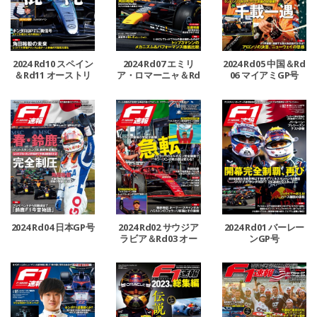
2024 Rd10 スペイン
2024 Rd07 エミリ
2024 Rd05 中国＆Rd
＆Rd11 オーストリ
ア・ロマーニャ＆Rd
06 マイアミGP号
ア＆Rd12 イギリスG
08 モナコ＆Rd09 カ
P号
ナダGP号
2024 Rd04 日本GP号
2024 Rd02 サウジア
2024 Rd01 バーレー
ラビア＆Rd03 オー
ンGP号
ストラリアGP号