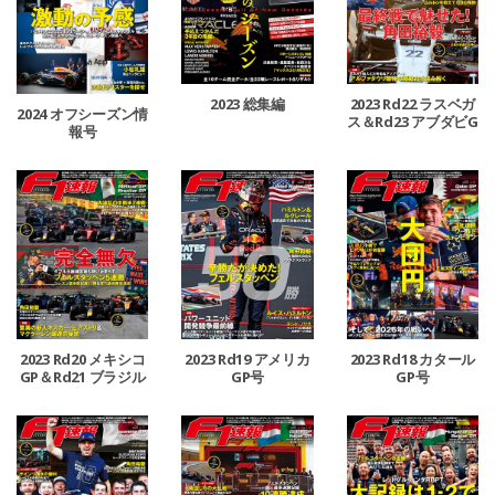
2023 総集編
2023 Rd22 ラスベガ
2024 オフシーズン情
ス＆Rd23 アブダビG
報号
P合併号
2023 Rd20 メキシコ
2023 Rd19 アメリカ
2023 Rd18 カタール
GP＆Rd21 ブラジル
GP号
GP号
GP合併号