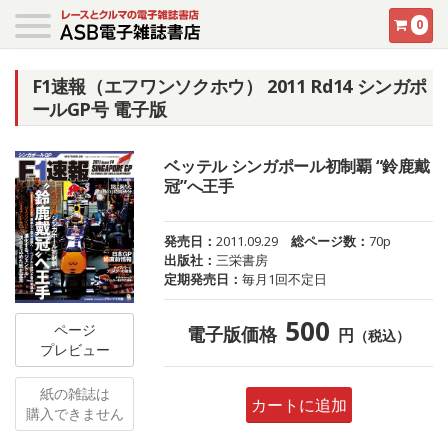
0
F1速報（エフワンソクホウ） 2011 Rd14 シンガポ
ールGP号 電子版
ベッテル シンガポール初制覇 “鈴鹿戴
冠”へ王手
発売日：
2011.09.29
総ページ数：
70p
出版社：
三栄書房
定期発売日：
毎月1回不定日
500
ページ
電子版価格
円
（税込）
プレビュー
紙の雑誌は
カートに追加
購入できません