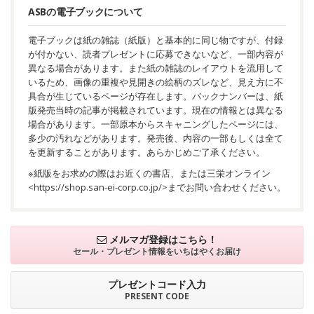
ASBの電子ブックについて
電子ブックは紙の雑誌（紙版）と基本的に同じ物ですが、付録
が付かない、読者プレゼントに応募できないなど、一部内容が
異なる場合があります。また紙の雑誌のレイアウトを流用して
いるため、画像の重複や見開きの絵柄のズレなど、見え方に不
具合が生じているページが存在します。バックナンバーは、紙
版発売当時の記事が掲載されています。現在の情報とは異なる
場合があります。一部原本からスキャニングしたページには、
多少の汚れなどがあります。発売後、内容の一部もしくは全て
を更新することがあります。あらかじめご了承ください。
※紙版をお求めの際はお近くの書店、または三栄オンライン
<
https://shop.san-ei-corp.co.jp/
>までお問い合わせください。
メルマガ登録はこちら！
セール・プレゼント情報を
いちはやくお届け
プレゼントコード入力
PRESENT CODE