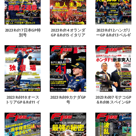
2023 Rd17 日本GP特
2023 Rd14 オランダ
2023 Rd12 ハンガリ
別号
GP＆Rd15 イタリア
ーGP＆Rd13 ベルギ
GP合併号
ーGP合併号
2023 Rd010 オース
2023 Rd09 カナダGP
2023 Rd07 モナコGP
トリアGP＆Rd11 イ
号
＆Rd08 スペインGP
ギリスGP合併号
号