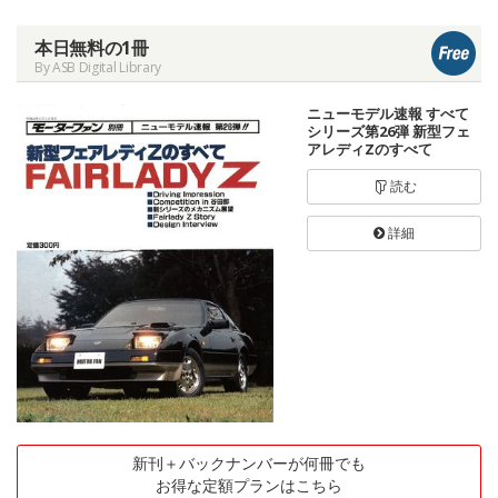
本日無料の1冊
By ASB Digital Library
ニューモデル速報 すべて
シリーズ第26弾 新型フェ
アレディZのすべて
読む
詳細
新刊＋バックナンバーが何冊でも
お得な定額プランはこちら