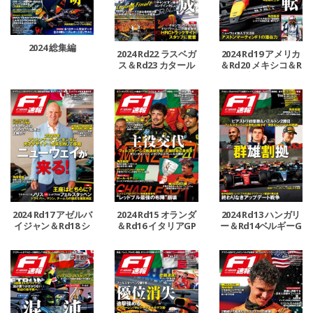
2024 総集編
2024 Rd22 ラスベガ
2024 Rd19 アメリカ
ス＆Rd23 カタール
＆Rd20 メキシコ＆R
＆Rd24 アブダビGP
d21 ブラジルGP号
号
2024 Rd17 アゼルバ
2024 Rd15 オランダ
2024 Rd13 ハンガリ
イジャン＆Rd18 シ
＆Rd16 イタリアGP
ー＆Rd14ベルギーG
ンガポールGP号
号
P号