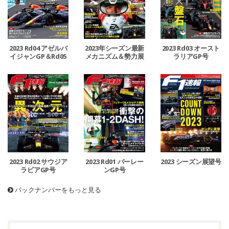
2023 Rd04 アゼルバ
2023年シーズン最新
2023 Rd03 オースト
イジャンGP＆Rd05
メカニズム＆勢力展
ラリアGP号
マイアミGP号
望号
2023 Rd02 サウジア
2023 Rd01 バーレー
2023 シーズン展望号
ラビアGP号
ンGP号
バックナンバーをもっと見る