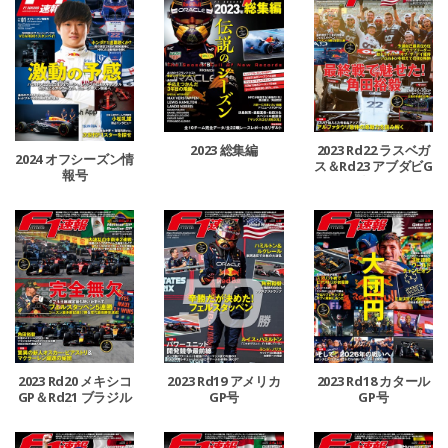
2023 総集編
2023 Rd22 ラスベガ
2024 オフシーズン情
ス＆Rd23 アブダビG
報号
P合併号
2023 Rd20 メキシコ
2023 Rd19 アメリカ
2023 Rd18 カタール
GP＆Rd21 ブラジル
GP号
GP号
GP合併号