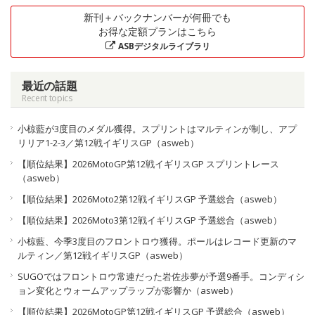
新刊＋バックナンバーが何冊でも
お得な定額プランはこちら
ASBデジタルライブラリ
最近の話題
Recent topics
小椋藍が3度目のメダル獲得。スプリントはマルティンが制し、アプ
リリア1-2-3／第12戦イギリスGP（asweb）
【順位結果】2026MotoGP第12戦イギリスGP スプリントレース
（asweb）
【順位結果】2026Moto2第12戦イギリスGP 予選総合（asweb）
【順位結果】2026Moto3第12戦イギリスGP 予選総合（asweb）
小椋藍、今季3度目のフロントロウ獲得。ポールはレコード更新のマ
ルティン／第12戦イギリスGP（asweb）
SUGOではフロントロウ常連だった岩佐歩夢が予選9番手。コンディシ
ョン変化とウォームアップラップが影響か（asweb）
【順位結果】2026MotoGP第12戦イギリスGP 予選総合（asweb）