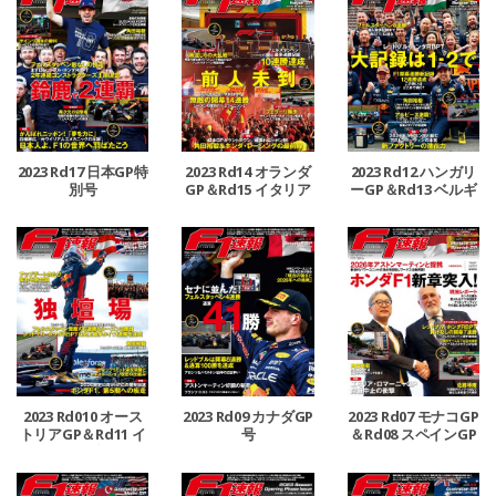
2023 Rd17 日本GP特
2023 Rd14 オランダ
2023 Rd12 ハンガリ
別号
GP＆Rd15 イタリア
ーGP＆Rd13 ベルギ
GP合併号
ーGP合併号
2023 Rd010 オース
2023 Rd09 カナダGP
2023 Rd07 モナコGP
トリアGP＆Rd11 イ
号
＆Rd08 スペインGP
ギリスGP合併号
号