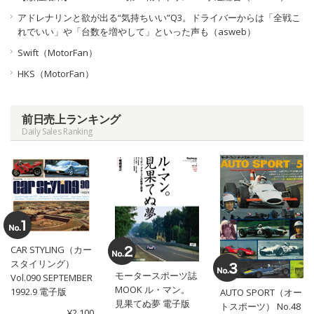
アドレナリンと欲が出る“気持ちいい”Q3。ドライバーからは「全戦こ
れでいい」や「台数を増やして」といった声も（asweb）
Swift（MotorFan）
HKS（MotorFan）
前日売上ランキング
Daily Sales Ranking
CAR STYLING（カー
スタイリング）
モータースポーツ誌
Vol.090 SEPTEMBER
MOOK ル・マン。
1992.9 電子版
AUTO SPORT（オー
見果てぬ夢 電子版
トスポーツ） No.48
¥2,100