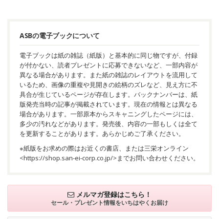
ASBの電子ブックについて
電子ブックは紙の雑誌（紙版）と基本的に同じ物ですが、付録
が付かない、読者プレゼントに応募できないなど、一部内容が
異なる場合があります。また紙の雑誌のレイアウトを流用して
いるため、画像の重複や見開きの絵柄のズレなど、見え方に不
具合が生じているページが存在します。バックナンバーは、紙
版発売当時の記事が掲載されています。現在の情報とは異なる
場合があります。一部原本からスキャニングしたページには、
多少の汚れなどがあります。発売後、内容の一部もしくは全て
を更新することがあります。あらかじめご了承ください。
※紙版をお求めの際はお近くの書店、または三栄オンライン
<
https://shop.san-ei-corp.co.jp/
>までお問い合わせください。
メルマガ登録はこちら！
セール・プレゼント情報を
いちはやくお届け