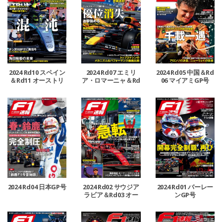
2024 Rd10 スペイン
2024 Rd07 エミリ
2024 Rd05 中国＆Rd
＆Rd11 オーストリ
ア・ロマーニャ＆Rd
06 マイアミGP号
ア＆Rd12 イギリスG
08 モナコ＆Rd09 カ
P号
ナダGP号
2024 Rd04 日本GP号
2024 Rd02 サウジア
2024 Rd01 バーレー
ラビア＆Rd03 オー
ンGP号
ストラリアGP号