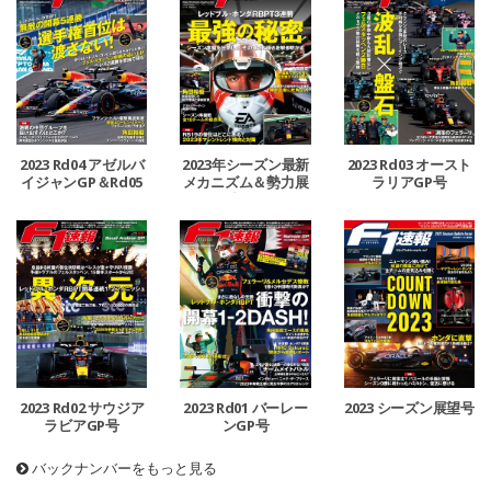
2023 Rd04 アゼルバ
2023年シーズン最新
2023 Rd03 オースト
イジャンGP＆Rd05
メカニズム＆勢力展
ラリアGP号
マイアミGP号
望号
2023 Rd02 サウジア
2023 Rd01 バーレー
2023 シーズン展望号
ラビアGP号
ンGP号
バックナンバーをもっと見る