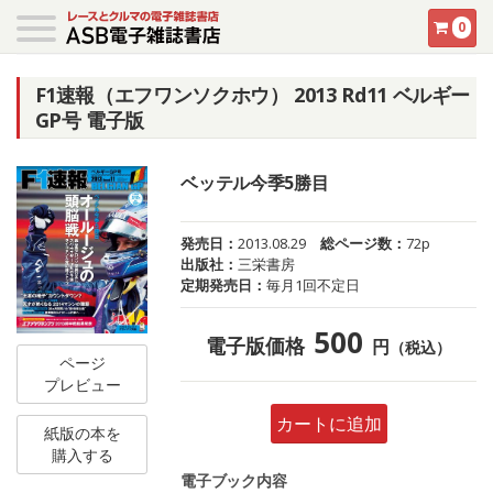
0
F1速報（エフワンソクホウ） 2013 Rd11 ベルギー
GP号 電子版
ベッテル今季5勝目
発売日：
2013.08.29
総ページ数：
72p
出版社：
三栄書房
定期発売日：
毎月1回不定日
500
電子版価格
円
（税込）
ページ
プレビュー
カートに追加
紙版の本を
購入する
電子ブック内容