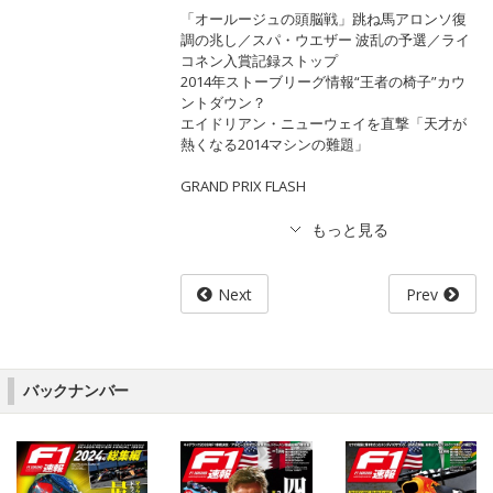
「オールージュの頭脳戦」跳ね馬アロンソ復
調の兆し／スパ・ウエザー 波乱の予選／ライ
コネン入賞記録ストップ
2014年ストーブリーグ情報“王者の椅子”カウ
ントダウン？
エイドリアン・ニューウェイを直撃「天才が
熱くなる2014マシンの難題」
GRAND PRIX FLASH
Next
Prev
バックナンバー