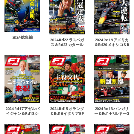
2024 総集編
2024 Rd22 ラスベガ
2024 Rd19 アメリカ
ス＆Rd23 カタール
＆Rd20 メキシコ＆R
＆Rd24 アブダビGP
d21 ブラジルGP号
号
2024 Rd17 アゼルバ
2024 Rd15 オランダ
2024 Rd13 ハンガリ
イジャン＆Rd18 シ
＆Rd16 イタリアGP
ー＆Rd14ベルギーG
ンガポールGP号
号
P号