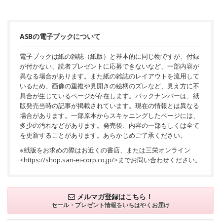
ASBの電子ブックについて
電子ブックは紙の雑誌（紙版）と基本的に同じ物ですが、付録
が付かない、読者プレゼントに応募できないなど、一部内容が
異なる場合があります。また紙の雑誌のレイアウトを流用して
いるため、画像の重複や見開きの絵柄のズレなど、見え方に不
具合が生じているページが存在します。バックナンバーは、紙
版発売当時の記事が掲載されています。現在の情報とは異なる
場合があります。一部原本からスキャニングしたページには、
多少の汚れなどがあります。発売後、内容の一部もしくは全て
を更新することがあります。あらかじめご了承ください。
※紙版をお求めの際はお近くの書店、または三栄オンライン
<
https://shop.san-ei-corp.co.jp/
>までお問い合わせください。
メルマガ登録はこちら！
セール・プレゼント情報を
いちはやくお届け