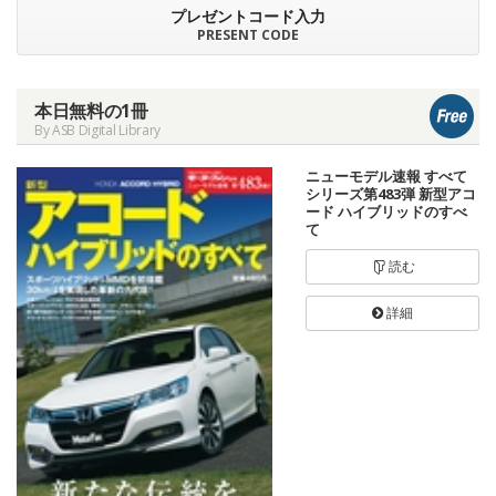
プレゼントコード入力
PRESENT CODE
本日無料の1冊
By ASB Digital Library
ニューモデル速報 すべて
シリーズ第483弾 新型アコ
ード ハイブリッドのすべ
て
読む
詳細