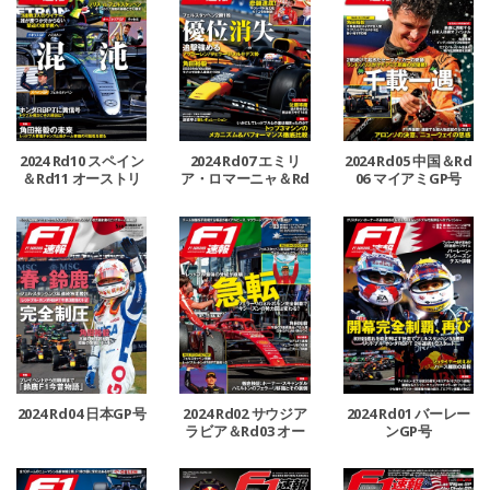
2024 Rd10 スペイン
2024 Rd07 エミリ
2024 Rd05 中国＆Rd
＆Rd11 オーストリ
ア・ロマーニャ＆Rd
06 マイアミGP号
ア＆Rd12 イギリスG
08 モナコ＆Rd09 カ
P号
ナダGP号
2024 Rd04 日本GP号
2024 Rd02 サウジア
2024 Rd01 バーレー
ラビア＆Rd03 オー
ンGP号
ストラリアGP号