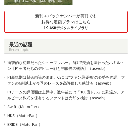
新刊＋バックナンバーが何冊でも
お得な定額プランはこちら
ASBデジタルライブラリ
最近の話題
Recent topics
衝撃的な初陣だったシューマッハー。6戦で美酒を味わったハミルト
ン【F1王者たちのデビュー戦と初優勝の物語】（asweb）
F1新規則は賛否両論のまま。CEOは“ファン最優先”の姿勢を強調、フ
ァンの6割以上が今季のレースを高評価した統計も（asweb）
F1チームの評価額は上昇中、数年後には「100億ドル」に到達か。ア
ルピーヌ株式を保有するファンドは売却を検討（asweb）
Swift（MotorFan）
HKS（MotorFan）
BRIDE（MotorFan）