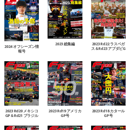
2023 総集編
2023 Rd22 ラスベガ
2024 オフシーズン情
ス＆Rd23 アブダビG
報号
P合併号
2023 Rd20 メキシコ
2023 Rd19 アメリカ
2023 Rd18 カタール
GP＆Rd21 ブラジル
GP号
GP号
GP合併号