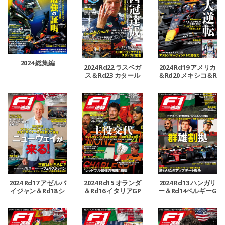
2024 総集編
2024 Rd22 ラスベガ
2024 Rd19 アメリカ
ス＆Rd23 カタール
＆Rd20 メキシコ＆R
＆Rd24 アブダビGP
d21 ブラジルGP号
号
2024 Rd17 アゼルバ
2024 Rd15 オランダ
2024 Rd13 ハンガリ
イジャン＆Rd18 シ
＆Rd16 イタリアGP
ー＆Rd14ベルギーG
ンガポールGP号
号
P号