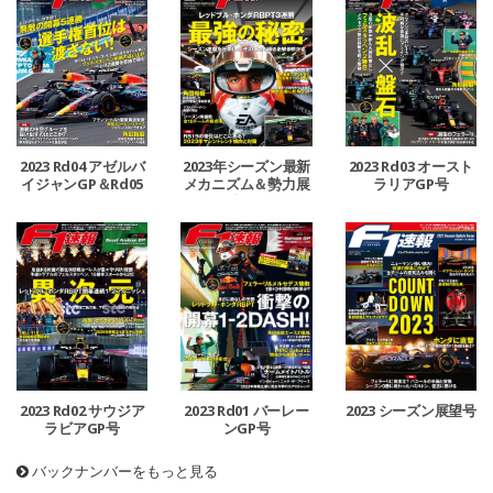
2023 Rd04 アゼルバ
2023年シーズン最新
2023 Rd03 オースト
イジャンGP＆Rd05
メカニズム＆勢力展
ラリアGP号
マイアミGP号
望号
2023 Rd02 サウジア
2023 Rd01 バーレー
2023 シーズン展望号
ラビアGP号
ンGP号
バックナンバーをもっと見る