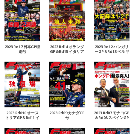
2023 Rd17 日本GP特
2023 Rd14 オランダ
2023 Rd12 ハンガリ
別号
GP＆Rd15 イタリア
ーGP＆Rd13 ベルギ
GP合併号
ーGP合併号
2023 Rd010 オース
2023 Rd09 カナダGP
2023 Rd07 モナコGP
トリアGP＆Rd11 イ
号
＆Rd08 スペインGP
ギリスGP合併号
号