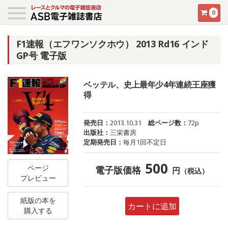
0
F1速報（エフワンソクホウ） 2013 Rd16 インド
GP号 電子版
ベッテル、史上最年少4年連続王座獲
得
発売日：
2013.10.31
総ページ数：
72p
出版社：
三栄書房
定期発売日：
毎月1回不定日
500
ページ
電子版価格
円
（税込）
プレビュー
紙版の本を
カートに追加
購入する