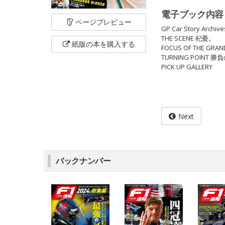
電子ブック内容
ページ
プレビュー
GP Car Story Archive
THE SCENE 杞憂。
紙版の本を
購入する
FOCUS OF THE G
TURNING POIN
PICK UP GALLERY
Next
バックナンバー