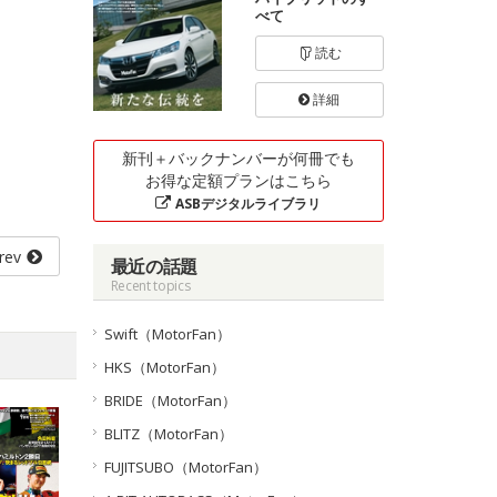
べて
読む
詳細
新刊＋バックナンバーが何冊でも
お得な定額プランはこちら
ASBデジタルライブラリ
rev
最近の話題
Recent topics
Swift（MotorFan）
HKS（MotorFan）
BRIDE（MotorFan）
BLITZ（MotorFan）
FUJITSUBO（MotorFan）