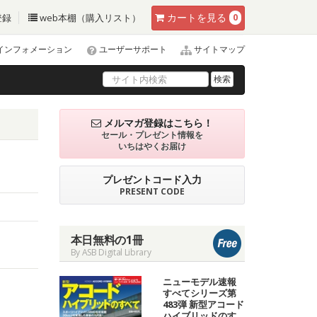
カート
を見る
登録
web本棚（購入リスト）
0
インフォメーション
ユーザーサポート
サイトマップ
検索
メルマガ登録はこちら！
セール・プレゼント情報を
いちはやくお届け
プレゼントコード入力
PRESENT CODE
本日無料の1冊
By ASB Digital Library
ニューモデル速報
すべてシリーズ第
483弾 新型アコード
ハイブリッドのす