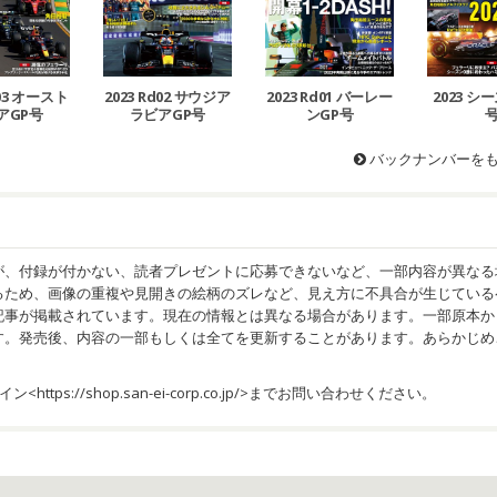
d03 オースト
2023 Rd02 サウジア
2023 Rd01 バーレー
2023 
アGP号
ラビアGP号
ンGP号
バックナンバーを
が、付録が付かない、読者プレゼントに応募できないなど、一部内容が異なる
るため、画像の重複や見開きの絵柄のズレなど、見え方に不具合が生じている
記事が掲載されています。現在の情報とは異なる場合があります。一部原本か
す。発売後、内容の一部もしくは全てを更新することがあります。あらかじめ
イン<
https://shop.san-ei-corp.co.jp/
>までお問い合わせください。