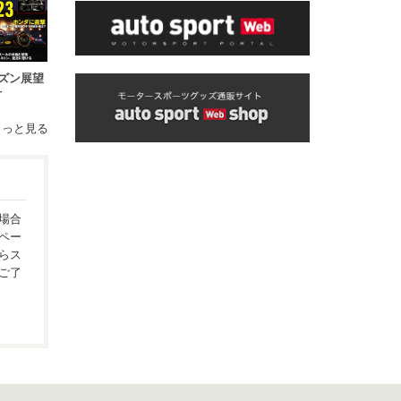
シーズン展望
号
もっと見る
場合
ペー
らス
ご了