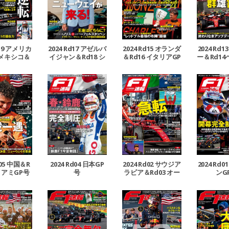
d19 アメリカ
2024 Rd17 アゼルバ
2024 Rd15 オランダ
2024 Rd
 メキシコ＆
イジャン＆Rd18 シ
＆Rd16 イタリアGP
ー＆Rd1
ブラジルGP号
ンガポールGP号
号
P
d05 中国＆R
2024 Rd04 日本GP
2024 Rd02 サウジア
2024 Rd
イアミGP号
号
ラビア＆Rd03 オー
ンG
ストラリアGP号