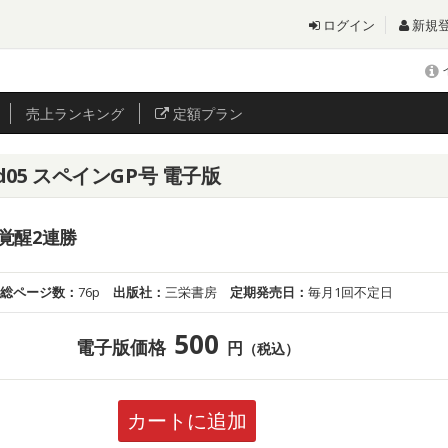
ログイン
新規
売上
ランキング
定額プラン
d05 スペインGP号 電子版
覚醒2連勝
総ページ数：
76p
出版社：
三栄書房
定期発売日：
毎月1回不定日
500
電子版価格
円
（税込）
カートに追加