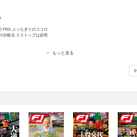
s
RAND PRIX ぶっちぎりのココロ
T 勝負の分岐点 ２ストップは必然
P