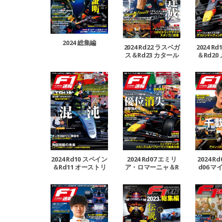
2024 総集編
2024 Rd22 ラスベガ
2024 R
ス＆Rd23 カタール
＆Rd20
＆Rd24 アブダビGP
Rd21 
号
2024 Rd10 スペイン
2024 Rd07 エミリ
2024 R
＆Rd11 オーストリ
ア・ロマーニャ＆R
d06 マ
ア＆Rd12 イギリス
d08 モナコ＆Rd09
GP号
カナダGP号