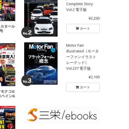
Complete Story
Vol.2 電子版
¥2,200
18 カタール
カート
P号
Motor Fan
illustrated（モータ
ーファンイラスト
レーテッド）
Vol.237 電子版
¥2,100
カート
07 モナコG
 スペインG
号