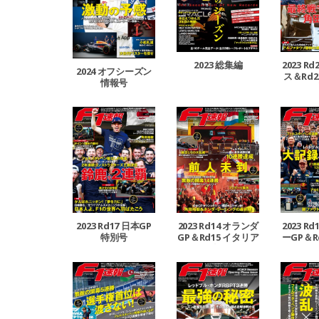
2023 総集編
2023 R
2024 オフシーズン
ス＆Rd2
情報号
GP
2023 Rd17 日本GP
2023 Rd14 オランダ
2023 R
特別号
GP＆Rd15 イタリア
ーGP＆R
GP合併号
ーG