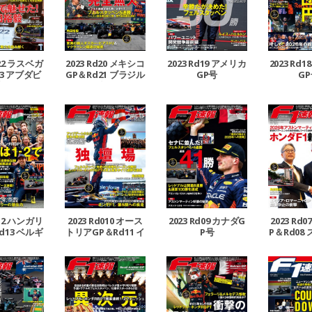
d22 ラスベガ
2023 Rd20 メキシコ
2023 Rd19 アメリカ
2023 Rd
3 アブダビ
GP＆Rd21 ブラジル
GP号
G
合併号
GP合併号
d12 ハンガリ
2023 Rd010 オース
2023 Rd09 カナダG
2023 Rd
d13 ベルギ
トリアGP＆Rd11 イ
P号
P＆Rd08
P合併号
ギリスGP合併号
P