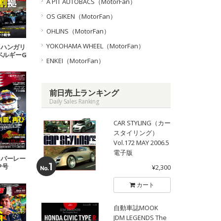
A PIT AUTOBACS（MotorFan）
OS GIKEN（MotorFan）
OHLINS（MotorFan）
YOKOHAMA WHEEL（MotorFan）
13 ハンガリ
4ベルギーG
ENKEI（MotorFan）
号
前日売上ランキング
Daily Sales Ranking
CAR STYLING（カー
スタイリング）
Vol.172 MAY 2006.5
電子版
01 バーレー
P号
¥2,300
カート
自動車誌MOOK
JDM LEGENDS The