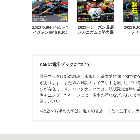
2023 Rd04 アゼルバ
2023年シーズン最新
2023 R
イジャンGP＆Rd05
メカニズム＆勢力展
ラリ
マイアミGP号
望号
ASBの電子ブックについて
電子ブックは紙の雑誌（紙版）と基本的に同じ物です
があります。また紙の雑誌のレイアウトを流用してい
ジが存在します。バックナンバーは、紙版発売当時の
キャニングしたページには、多少の汚れなどがありま
承ください。
※紙版をお求めの際はお近くの書店、または三栄オンラ