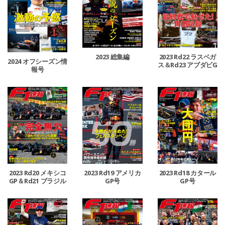
2023 総集編
2023 Rd22 ラスベガ
2024 オフシーズン情
ス＆Rd23 アブダビG
報号
P合併号
2023 Rd20 メキシコ
2023 Rd19 アメリカ
2023 Rd18 カタール
GP＆Rd21 ブラジル
GP号
GP号
GP合併号