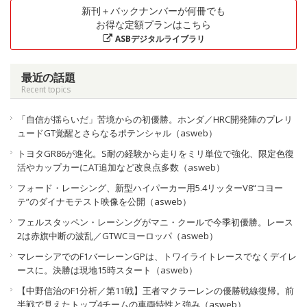
新刊＋バックナンバーが何冊でも
お得な定額プランはこちら
ASBデジタルライブラリ
最近の話題
Recent topics
「自信が揺らいだ」苦境からの初優勝。ホンダ／HRC開発陣のプレリ
ュードGT覚醒とさらなるポテンシャル（asweb）
トヨタGR86が進化。S耐の経験から走りをミリ単位で強化、限定色復
活やカップカーにAT追加など改良点多数（asweb）
フォード・レーシング、新型ハイパーカー用5.4リッターV8“コヨー
テ”のダイナモテスト映像を公開（asweb）
フェルスタッペン・レーシングがマニ・クールで今季初優勝。レース
2は赤旗中断の波乱／GTWCヨーロッパ（asweb）
マレーシアでのF1バーレーンGPは、トワイライトレースでなくデイレ
ースに。決勝は現地15時スタート（asweb）
【中野信治のF1分析／第11戦】王者マクラーレンの優勝戦線復帰。前
半戦で見えたトップ4チームの車両特性と強み（asweb）