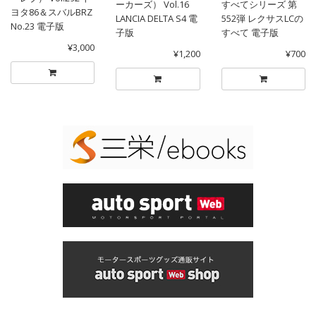
ーカーズ） Vol.16
すべてシリーズ 第
ヨタ86＆スバルBRZ
LANCIA DELTA S4 電
552弾 レクサスLCの
No.23 電子版
子版
すべて 電子版
¥3,000
¥1,200
¥700