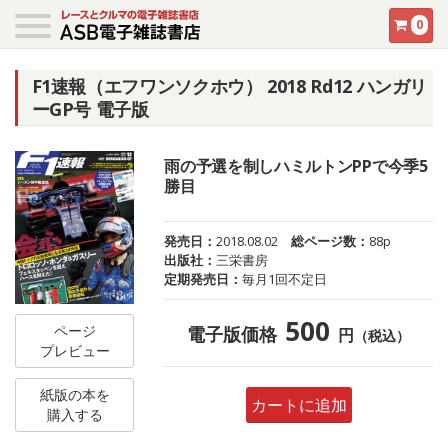
0
F1速報（エフワンソクホウ） 2018 Rd12 ハンガリ
ーGP号 電子版
雨の予選を制しハミルトンPPで今季5
勝目
発売日：
2018.08.02
総ページ数：
88p
出版社：
三栄書房
定期発売日：
毎月1回不定日
500
ページ
電子版価格
円
（税込）
プレビュー
紙版の本を
カートに追加
購入する