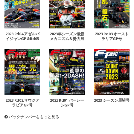
2023 Rd04 アゼルバ
2023年シーズン最新
2023 Rd03 オースト
イジャンGP＆Rd05
メカニズム＆勢力展
ラリアGP号
マイアミGP号
望号
2023 Rd02 サウジア
2023 Rd01 バーレー
2023 シーズン展望号
ラビアGP号
ンGP号
バックナンバーをもっと見る