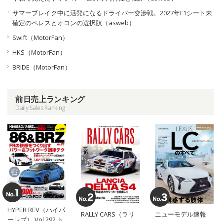
サマーブレイク中に活発になるドライバー交渉戦。2027年F1シート未
確定のペレスとオコンの選択肢（asweb）
Swift（MotorFan）
HKS（MotorFan）
BRIDE（MotorFan）
前日売上ランキング
Daily Sales Ranking
HYPER REV（ハイパ
RALLY CARS（ラリ
ニューモデル速報
ーレブ） Vol.292 ト