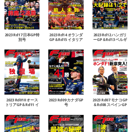
2023 Rd17 日本GP特
2023 Rd14 オランダ
2023 Rd12 ハンガリ
別号
GP＆Rd15 イタリア
ーGP＆Rd13 ベルギ
GP合併号
ーGP合併号
2023 Rd010 オース
2023 Rd09 カナダGP
2023 Rd07 モナコGP
トリアGP＆Rd11 イ
号
＆Rd08 スペインGP
ギリスGP合併号
号