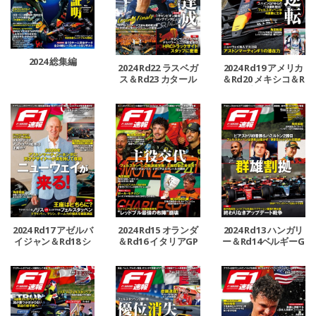
2024 総集編
2024 Rd22 ラスベガ
2024 Rd19 アメリカ
ス＆Rd23 カタール
＆Rd20 メキシコ＆R
＆Rd24 アブダビGP
d21 ブラジルGP号
号
2024 Rd17 アゼルバ
2024 Rd15 オランダ
2024 Rd13 ハンガリ
イジャン＆Rd18 シ
＆Rd16 イタリアGP
ー＆Rd14ベルギーG
ンガポールGP号
号
P号