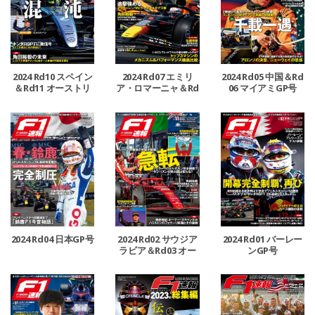
2024 Rd10 スペイン
2024 Rd07 エミリ
2024 Rd05 中国＆Rd
＆Rd11 オーストリ
ア・ロマーニャ＆Rd
06 マイアミGP号
ア＆Rd12 イギリスG
08 モナコ＆Rd09 カ
P号
ナダGP号
2024 Rd04 日本GP号
2024 Rd02 サウジア
2024 Rd01 バーレー
ラビア＆Rd03 オー
ンGP号
ストラリアGP号