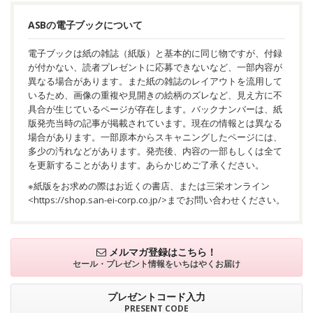
ASBの電子ブックについて
電子ブックは紙の雑誌（紙版）と基本的に同じ物ですが、付録
が付かない、読者プレゼントに応募できないなど、一部内容が
異なる場合があります。また紙の雑誌のレイアウトを流用して
いるため、画像の重複や見開きの絵柄のズレなど、見え方に不
具合が生じているページが存在します。バックナンバーは、紙
版発売当時の記事が掲載されています。現在の情報とは異なる
場合があります。一部原本からスキャニングしたページには、
多少の汚れなどがあります。発売後、内容の一部もしくは全て
を更新することがあります。あらかじめご了承ください。
※紙版をお求めの際はお近くの書店、または三栄オンライン
<
https://shop.san-ei-corp.co.jp/
>までお問い合わせください。
メルマガ登録はこちら！
セール・プレゼント情報を
いちはやくお届け
プレゼントコード入力
PRESENT CODE