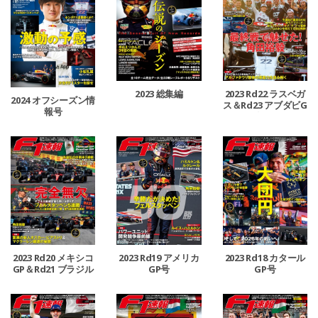
2023 総集編
2023 Rd22 ラスベガ
2024 オフシーズン情
ス＆Rd23 アブダビG
報号
P合併号
2023 Rd20 メキシコ
2023 Rd19 アメリカ
2023 Rd18 カタール
GP＆Rd21 ブラジル
GP号
GP号
GP合併号