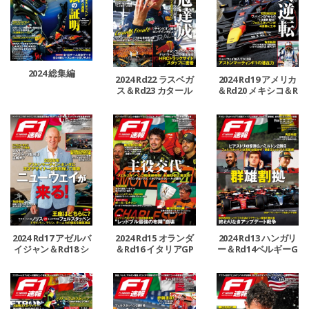
2024 総集編
2024 Rd22 ラスベガ
2024 Rd19 アメリカ
ス＆Rd23 カタール
＆Rd20 メキシコ＆R
＆Rd24 アブダビGP
d21 ブラジルGP号
号
2024 Rd17 アゼルバ
2024 Rd15 オランダ
2024 Rd13 ハンガリ
イジャン＆Rd18 シ
＆Rd16 イタリアGP
ー＆Rd14ベルギーG
ンガポールGP号
号
P号