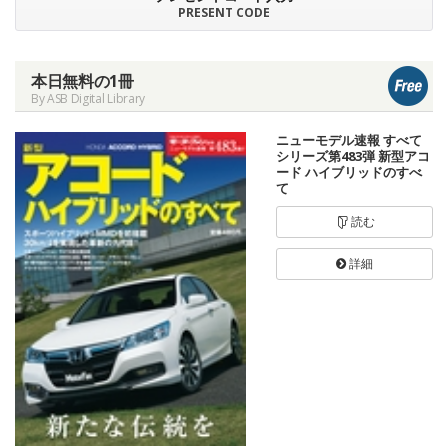
PRESENT CODE
本日無料の1冊
By ASB Digital Library
ニューモデル速報 すべて
シリーズ第483弾 新型アコ
ード ハイブリッドのすべ
て
読む
詳細