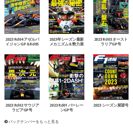
2023 Rd04 アゼルバ
2023年シーズン最新
2023 Rd03 オースト
イジャンGP＆Rd05
メカニズム＆勢力展
ラリアGP号
マイアミGP号
望号
2023 Rd02 サウジア
2023 Rd01 バーレー
2023 シーズン展望号
ラビアGP号
ンGP号
バックナンバーをもっと見る