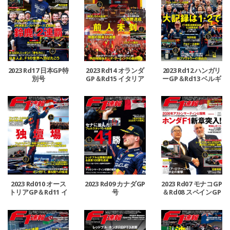
2023 Rd17 日本GP特
2023 Rd14 オランダ
2023 Rd12 ハンガリ
別号
GP＆Rd15 イタリア
ーGP＆Rd13 ベルギ
GP合併号
ーGP合併号
2023 Rd010 オース
2023 Rd09 カナダGP
2023 Rd07 モナコGP
トリアGP＆Rd11 イ
号
＆Rd08 スペインGP
ギリスGP合併号
号