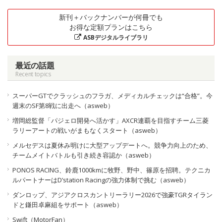
新刊＋バックナンバーが何冊でも
お得な定額プランはこちら
ASBデジタルライブラリ
最近の話題
Recent topics
スーパーGTでクラッシュのフラガ、メディカルチェックは“合格”。今
週末のSF第8戦に出走へ（asweb）
増岡総監督「パジェロ開発へ活かす」AXCR連覇を目指すチーム三菱
ラリーアートの戦いがまもなくスタート（asweb）
メルセデスは夏休み明けに大型アップデートへ。競争力向上のため、
チームメイトバトルも引き続き容認か（asweb）
PONOS RACING、鈴鹿1000kmに牧野、野中、篠原を招聘。テクニカ
ルパートナーはD’station Racingの強力体制で挑む（asweb）
ダンロップ、アジアクロスカントリーラリー2026で強豪TGRタイラン
ドと鎌田卓麻組をサポート（asweb）
Swift（MotorFan）