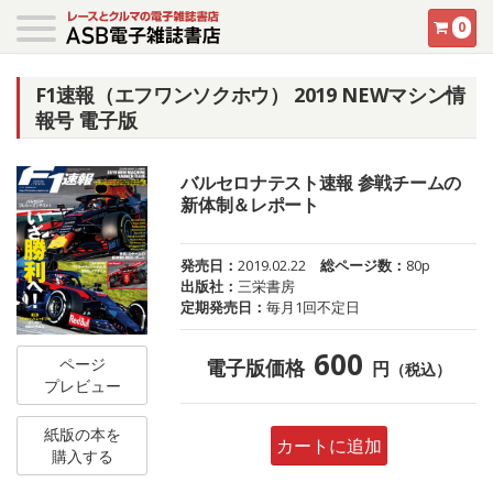
0
F1速報（エフワンソクホウ） 2019 NEWマシン情
報号 電子版
バルセロナテスト速報 参戦チームの
新体制＆レポート
発売日：
2019.02.22
総ページ数：
80p
出版社：
三栄書房
定期発売日：
毎月1回不定日
600
ページ
電子版価格
円
（税込）
プレビュー
紙版の本を
カートに追加
購入する