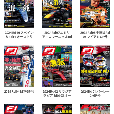
2024 Rd10 スペイン
2024 Rd07 エミリ
2024 Rd05 中国＆Rd
＆Rd11 オーストリ
ア・ロマーニャ＆Rd
06 マイアミGP号
ア＆Rd12 イギリスG
08 モナコ＆Rd09 カ
P号
ナダGP号
2024 Rd04 日本GP号
2024 Rd02 サウジア
2024 Rd01 バーレー
ラビア＆Rd03 オー
ンGP号
ストラリアGP号