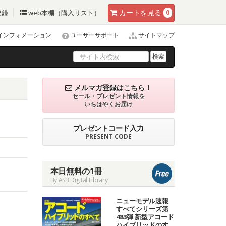
カート
を見る
登録
web本棚（購入リスト）
0
インフォメーション
ユーザーサポート
サイトマップ
検索
メルマガ登録はこちら！
セール・プレゼント情報を
いちはやくお届け
プレゼントコード入力
PRESENT CODE
本日無料の1冊
By ASB Digital Library
ニューモデル速報
すべてシリーズ第
483弾 新型アコード
ハイブリッドのす