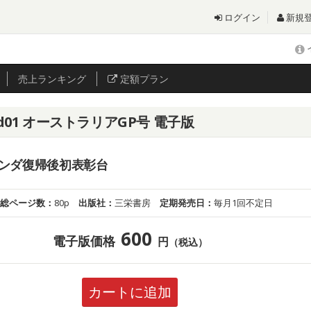
ログイン
新規
売上
ランキング
定額プラン
d01 オーストラリアGP号 電子版
ンダ復帰後初表彰台
総ページ数：
80p
出版社：
三栄書房
定期発売日：
毎月1回不定日
600
電子版価格
円
（税込）
カートに追加