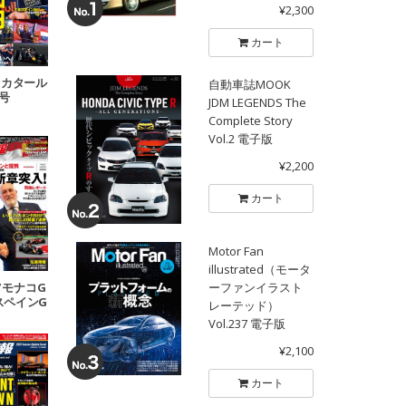
¥2,300
カート
18 カタール
自動車誌MOOK
P号
JDM LEGENDS The
Complete Story
Vol.2 電子版
¥2,200
カート
Motor Fan
illustrated（モータ
ーファンイラスト
07 モナコG
 スペインG
レーテッド）
号
Vol.237 電子版
¥2,100
カート