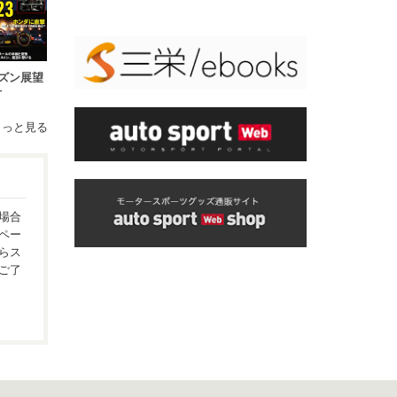
シーズン展望
号
もっと見る
場合
ペー
らス
ご了