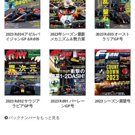
2023 Rd04 アゼルバ
2023年シーズン最新
2023 Rd03 オースト
イジャンGP＆Rd05
メカニズム＆勢力展
ラリアGP号
マイアミGP号
望号
2023 Rd02 サウジア
2023 Rd01 バーレー
2023 シーズン展望号
ラビアGP号
ンGP号
バックナンバーをもっと見る