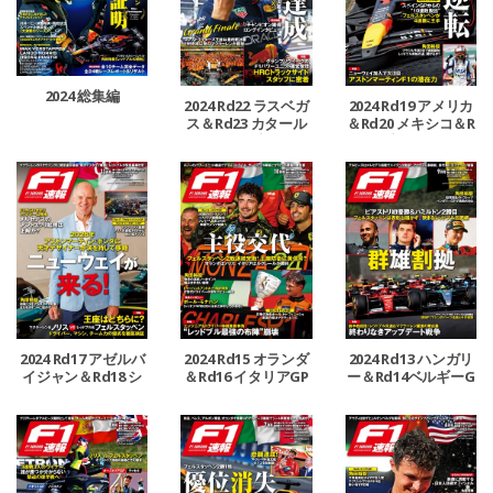
2024 総集編
2024 Rd22 ラスベガ
2024 Rd19 アメリカ
ス＆Rd23 カタール
＆Rd20 メキシコ＆R
＆Rd24 アブダビGP
d21 ブラジルGP号
号
2024 Rd17 アゼルバ
2024 Rd15 オランダ
2024 Rd13 ハンガリ
イジャン＆Rd18 シ
＆Rd16 イタリアGP
ー＆Rd14ベルギーG
ンガポールGP号
号
P号