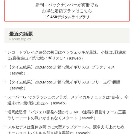
新刊＋バックナンバーが何冊でも
お得な定額プランはこちら
ASBデジタルライブラリ
最近の話題
Recent topics
レコードブレイク連発の初日はベッツェッキが最速。小椋は5戦連続
Q2直接進出／第12戦イギリスGP（asweb）
【タイム結果】2026MotoGP第12戦イギリスGP プラクティス
（asweb）
【タイム結果】2026MotoGP第12戦イギリスGP フリー走行1回目
（asweb）
スーパーGTでクラッシュのフラガ、メディカルチェックは“合格”。今
週末のSF第8戦に出走へ（asweb）
増岡総監督「パジェロ開発へ活かす」AXCR連覇を目指すチーム三菱
ラリーアートの戦いがまもなくスタート（asweb）
メルセデスは夏休み明けに大型アップデートへ。競争力向上のため、
チームメイトバトルも引き続き容認か（asweb）