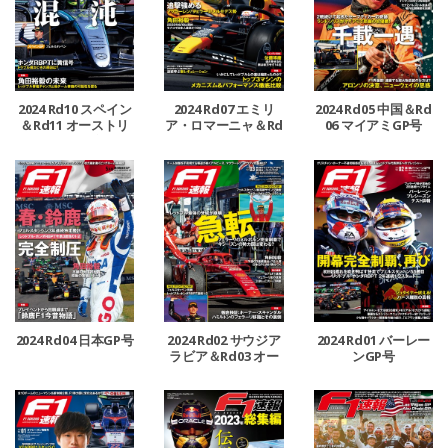
2024 Rd10 スペイン
2024 Rd07 エミリ
2024 Rd05 中国＆Rd
＆Rd11 オーストリ
ア・ロマーニャ＆Rd
06 マイアミGP号
ア＆Rd12 イギリスG
08 モナコ＆Rd09 カ
P号
ナダGP号
2024 Rd04 日本GP号
2024 Rd02 サウジア
2024 Rd01 バーレー
ラビア＆Rd03 オー
ンGP号
ストラリアGP号