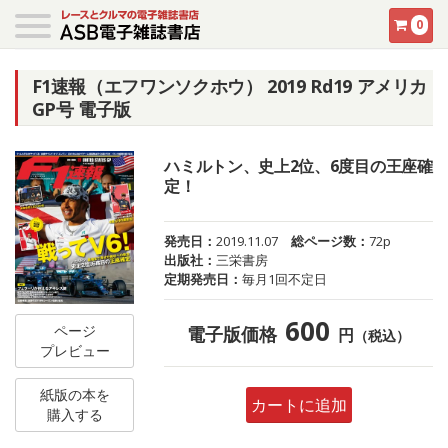
0
F1速報（エフワンソクホウ） 2019 Rd19 アメリカ
GP号 電子版
ハミルトン、史上2位、6度目の王座確
定！
発売日：
2019.11.07
総ページ数：
72p
出版社：
三栄書房
定期発売日：
毎月1回不定日
600
ページ
電子版価格
円
（税込）
プレビュー
紙版の本を
カートに追加
購入する