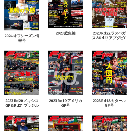
2023 総集編
2023 Rd22 ラスベガ
2024 オフシーズン情
ス＆Rd23 アブダビG
報号
P合併号
2023 Rd20 メキシコ
2023 Rd19 アメリカ
2023 Rd18 カタール
GP＆Rd21 ブラジル
GP号
GP号
GP合併号