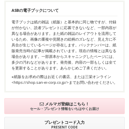
ASBの電子ブックについて
電子ブックは紙の雑誌（紙版）と基本的に同じ物ですが、付録
が付かない、読者プレゼントに応募できないなど、一部内容が
異なる場合があります。また紙の雑誌のレイアウトを流用して
いるため、画像の重複や見開きの絵柄のズレなど、見え方に不
具合が生じているページが存在します。バックナンバーは、紙
版発売当時の記事が掲載されています。現在の情報とは異なる
場合があります。一部原本からスキャニングしたページには、
多少の汚れなどがあります。発売後、内容の一部もしくは全て
を更新することがあります。あらかじめご了承ください。
※紙版をお求めの際はお近くの書店、または三栄オンライン
<
https://shop.san-ei-corp.co.jp/
>までお問い合わせください。
メルマガ登録はこちら！
セール・プレゼント情報を
いちはやくお届け
プレゼントコード入力
PRESENT CODE