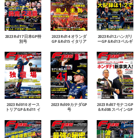
2023 Rd17 日本GP特
2023 Rd14 オランダ
2023 Rd12 ハンガリ
別号
GP＆Rd15 イタリア
ーGP＆Rd13 ベルギ
GP合併号
ーGP合併号
2023 Rd010 オース
2023 Rd09 カナダGP
2023 Rd07 モナコGP
トリアGP＆Rd11 イ
号
＆Rd08 スペインGP
ギリスGP合併号
号