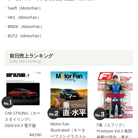
Swift（MotorFan）
HKS（MotorFan）
BRIDE（MotorFan）
BLITZ（MotorFan）
前日売上ランキング
Daily Sales Ranking
CAR STYLING（カー
スタイリング）
Motor Fan
F速（エフソク）
2026 Vol.3 電子版
illustrated（モータ
Premium Vol.3 角田
¥4,500
ーファンイラストレ
裕毅の現在・過去・