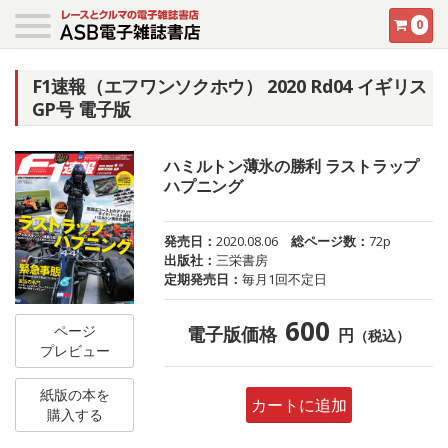
0
F1速報（エフワンソクホウ） 2020 Rd04 イギリス
GP号 電子版
ハミルトン薄氷の勝利 ラストラップ
ハプニング
発売日：
2020.08.06
総ページ数：
72p
出版社：
三栄書房
定期発売日：
毎月1回不定日
600
ページ
電子版価格
円
（税込）
プレビュー
紙版の本を
カートに追加
購入する