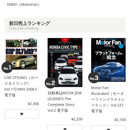
ENKEI（MotorFan）
前日売上ランキング
Daily Sales Ranking
CAR STYLING（カー
スタイリング）
Motor Fan
Vol.172 MAY 2006.5
自動車誌MOOK JDM
illustrated（モータ
電子版
LEGENDS The
ーファンイラストレ
¥2,300
Complete Story
ーテッド） Vol.237
Vol.2 電子版
電子版
¥2,200
¥2,100