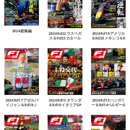
2024 総集編
2024 Rd22 ラスベガ
2024 Rd19 アメリカ
ス＆Rd23 カタール
＆Rd20 メキシコ＆R
＆Rd24 アブダビGP
d21 ブラジルGP号
号
2024 Rd17 アゼルバ
2024 Rd15 オランダ
2024 Rd13 ハンガリ
イジャン＆Rd18 シ
＆Rd16 イタリアGP
ー＆Rd14ベルギーG
ンガポールGP号
号
P号