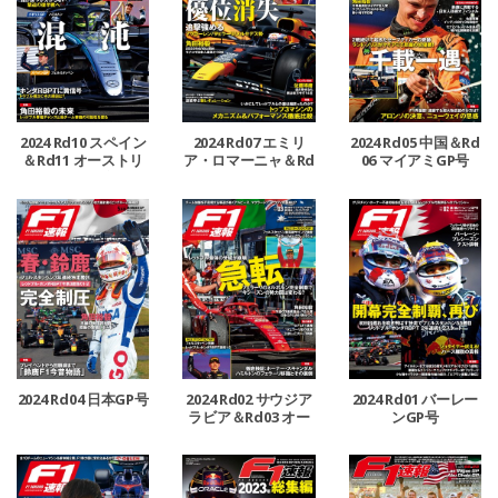
2024 Rd10 スペイン
2024 Rd07 エミリ
2024 Rd05 中国＆Rd
＆Rd11 オーストリ
ア・ロマーニャ＆Rd
06 マイアミGP号
ア＆Rd12 イギリスG
08 モナコ＆Rd09 カ
P号
ナダGP号
2024 Rd04 日本GP号
2024 Rd02 サウジア
2024 Rd01 バーレー
ラビア＆Rd03 オー
ンGP号
ストラリアGP号