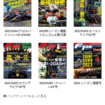
2023 Rd04 アゼルバ
2023年シーズン最新
2023 Rd03 オースト
イジャンGP＆Rd05
メカニズム＆勢力展
ラリアGP号
マイアミGP号
望号
2023 Rd02 サウジア
2023 Rd01 バーレー
2023 シーズン展望号
ラビアGP号
ンGP号
バックナンバーをもっと見る