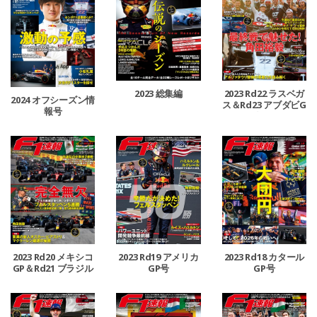
2023 総集編
2023 Rd22 ラスベガ
2024 オフシーズン情
ス＆Rd23 アブダビG
報号
P合併号
2023 Rd20 メキシコ
2023 Rd19 アメリカ
2023 Rd18 カタール
GP＆Rd21 ブラジル
GP号
GP号
GP合併号