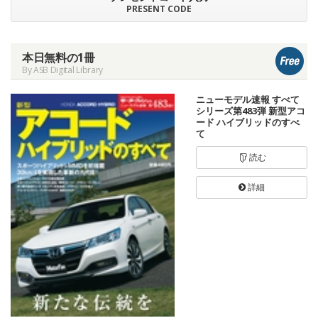
PRESENT CODE
本日無料の1冊
By ASB Digital Library
ニューモデル速報 すべて
シリーズ第483弾 新型アコ
ード ハイブリッドのすべ
て
読む
詳細