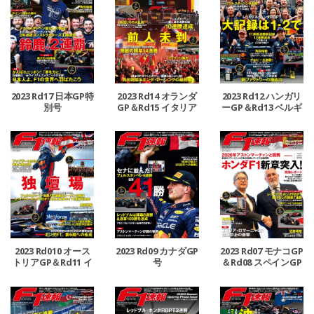
2023 Rd17 日本GP特
2023 Rd14 オランダ
2023 Rd12 ハンガリ
別号
GP＆Rd15 イタリア
ーGP＆Rd13 ベルギ
GP合併号
ーGP合併号
2023 Rd010 オース
2023 Rd09 カナダGP
2023 Rd07 モナコGP
トリアGP＆Rd11 イ
号
＆Rd08 スペインGP
ギリスGP合併号
号