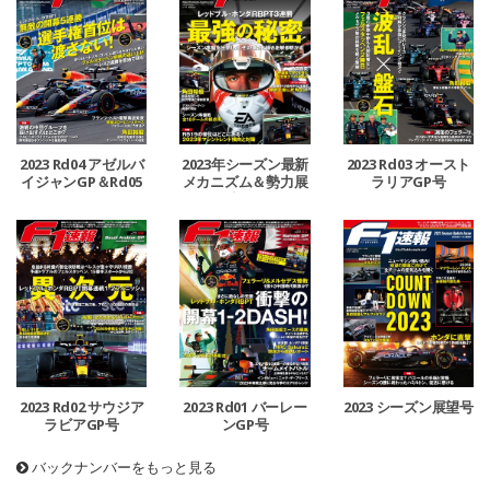
2023 Rd04 アゼルバ
2023年シーズン最新
2023 Rd03 オースト
イジャンGP＆Rd05
メカニズム＆勢力展
ラリアGP号
マイアミGP号
望号
2023 Rd02 サウジア
2023 Rd01 バーレー
2023 シーズン展望号
ラビアGP号
ンGP号
バックナンバーをもっと見る