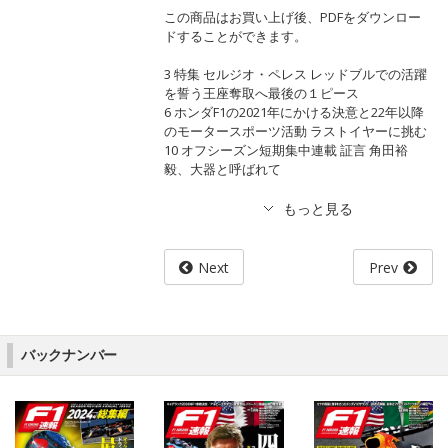
この商品はお買い上げ後、PDFをダウンロー
ドすることができます。
3 特集 セルジオ・ペレス レッドブルでの活躍
を誓う王座奪取へ最後の１ピース
6 ホンダF1の2021年にかける決意と22年以降
のモータースポーツ活動 ラストイヤーに挑む
10 オフシーズン短期集中連載 証言 角田裕
毅、大器と呼ばれて
Next
Prev
バックナンバー