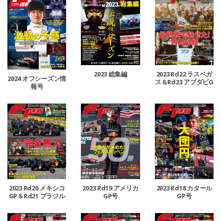
2023 総集編
2023 Rd22 ラスベガ
2024 オフシーズン情
ス＆Rd23 アブダビG
報号
P合併号
2023 Rd20 メキシコ
2023 Rd19 アメリカ
2023 Rd18 カタール
GP＆Rd21 ブラジル
GP号
GP号
GP合併号