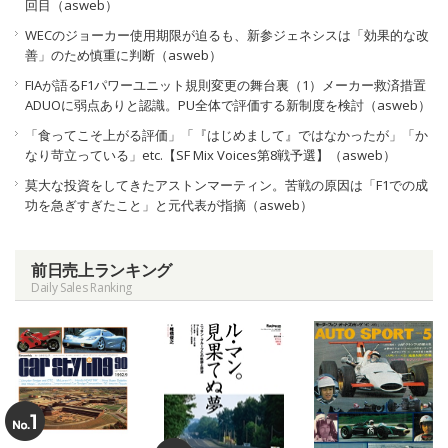
回目（asweb）
WECのジョーカー使用期限が迫るも、新参ジェネシスは「効果的な改
善」のため慎重に判断（asweb）
FIAが語るF1パワーユニット規則変更の舞台裏（1）メーカー救済措置
ADUOに弱点ありと認識。PU全体で評価する新制度を検討（asweb）
「食ってこそ上がる評価」「『はじめまして』ではなかったが」「か
なり苛立っている」etc.【SF Mix Voices第8戦予選】（asweb）
莫大な投資をしてきたアストンマーティン。苦戦の原因は「F1での成
功を急ぎすぎたこと」と元代表が指摘（asweb）
前日売上ランキング
Daily Sales Ranking