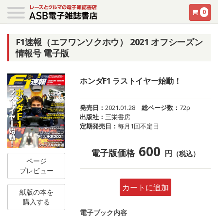
0
F1速報（エフワンソクホウ） 2021 オフシーズン
情報号 電子版
ホンダF1 ラストイヤー始動！
発売日：
2021.01.28
総ページ数：
72p
出版社：
三栄書房
定期発売日：
毎月1回不定日
600
電子版価格
円
（税込）
ページ
プレビュー
カートに追加
紙版の本を
購入する
電子ブック内容