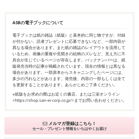
ASBの電子ブックについて
電子ブックは紙の雑誌（紙版）と基本的に同じ物ですが、付録
が付かない、読者プレゼントに応募できないなど、一部内容が
異なる場合があります。また紙の雑誌のレイアウトを流用して
いるため、画像の重複や見開きの絵柄のズレなど、見え方に不
具合が生じているページが存在します。バックナンバーは、紙
版発売当時の記事が掲載されています。現在の情報とは異なる
場合があります。一部原本からスキャニングしたページには、
多少の汚れなどがあります。発売後、内容の一部もしくは全て
を更新することがあります。あらかじめご了承ください。
※紙版をお求めの際はお近くの書店、または三栄オンライン
<
https://shop.san-ei-corp.co.jp/
>までお問い合わせください。
メルマガ登録はこちら！
セール・プレゼント情報を
いちはやくお届け