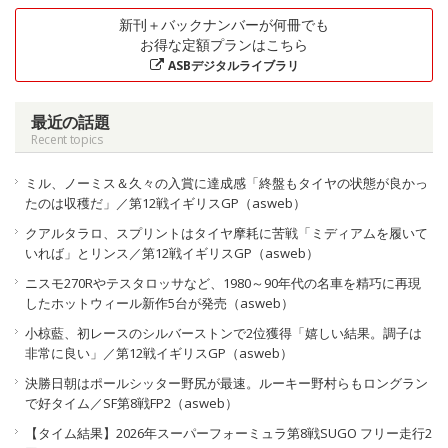
新刊＋バックナンバーが何冊でも
お得な定額プランはこちら
ASBデジタルライブラリ
最近の話題
Recent topics
ミル、ノーミス＆久々の入賞に達成感「終盤もタイヤの状態が良かっ
たのは収穫だ」／第12戦イギリスGP（asweb）
クアルタラロ、スプリントはタイヤ摩耗に苦戦「ミディアムを履いて
いれば」とリンス／第12戦イギリスGP（asweb）
ニスモ270Rやテスタロッサなど、1980～90年代の名車を精巧に再現
したホットウィール新作5台が発売（asweb）
小椋藍、初レースのシルバーストンで2位獲得「嬉しい結果。調子は
非常に良い」／第12戦イギリスGP（asweb）
決勝日朝はポールシッター野尻が最速。ルーキー野村らもロングラン
で好タイム／SF第8戦FP2（asweb）
【タイム結果】2026年スーパーフォーミュラ第8戦SUGO フリー走行2