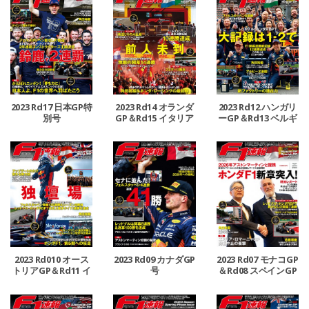
2023 Rd17 日本GP特
2023 Rd14 オランダ
2023 Rd12 ハンガリ
別号
GP＆Rd15 イタリア
ーGP＆Rd13 ベルギ
GP合併号
ーGP合併号
2023 Rd010 オース
2023 Rd09 カナダGP
2023 Rd07 モナコGP
トリアGP＆Rd11 イ
号
＆Rd08 スペインGP
ギリスGP合併号
号