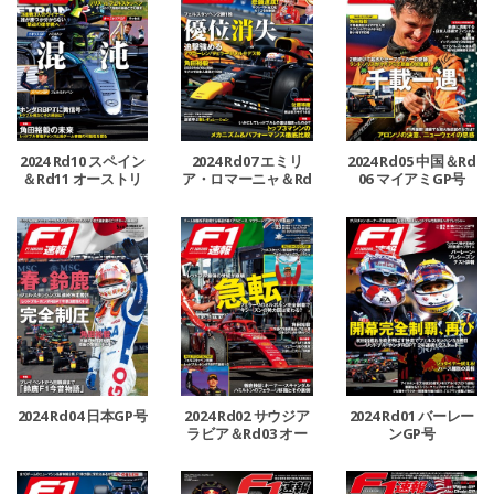
2024 Rd10 スペイン
2024 Rd07 エミリ
2024 Rd05 中国＆Rd
＆Rd11 オーストリ
ア・ロマーニャ＆Rd
06 マイアミGP号
ア＆Rd12 イギリスG
08 モナコ＆Rd09 カ
P号
ナダGP号
2024 Rd04 日本GP号
2024 Rd02 サウジア
2024 Rd01 バーレー
ラビア＆Rd03 オー
ンGP号
ストラリアGP号