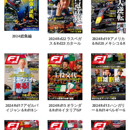
2024 総集編
2024 Rd22 ラスベガ
2024 Rd19 アメリカ
ス＆Rd23 カタール
＆Rd20 メキシコ＆R
＆Rd24 アブダビGP
d21 ブラジルGP号
号
2024 Rd17 アゼルバ
2024 Rd15 オランダ
2024 Rd13 ハンガリ
イジャン＆Rd18 シ
＆Rd16 イタリアGP
ー＆Rd14ベルギーG
ンガポールGP号
号
P号