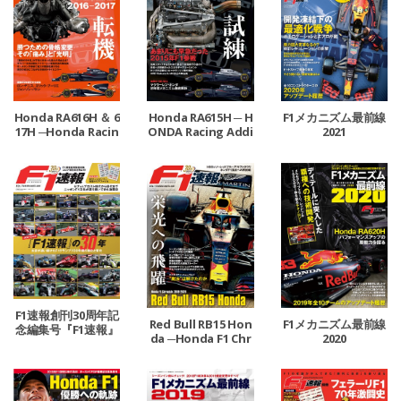
Honda RA616H ＆ 6
Honda RA615H ─ H
F1メカニズム最前線
17H ─Honda Racin
ONDA Racing Addi
2021
g Addict Vol.2 2016
ct Vol.1 2013-2015
-2017─
─
F1速報創刊30周年記
Red Bull RB15 Hon
F1メカニズム最前線
念編集号『F1速報』
da ─Honda F1 Chr
2020
の30年
onicle 2018-2020─