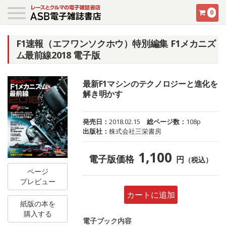
0
F1速報（エフワンソクホウ）特別編集 F1メカニズ
ム最前線2018 電子版
最新F1マシンのテクノロジーと進化を
解き明かす
発売日：
2018.02.15
総ページ数：
108p
出版社：
株式会社三栄書房
1,100
電子版価格
円
（税込）
ページ
プレビュー
カートに追加
紙版の本を
購入する
電子ブック内容