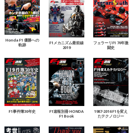
Honda F1 優勝への
F1メカニズム最前線
フェラーリF1 70年激
軌跡
2019
闘史
F1事件簿30年史
F1速報別冊 HONDA
1987-2016 F1を変え
F1 Book
たテクノロジー