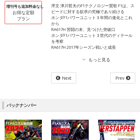
序文 津川哲夫のF1テクノロジー賛歌 F1は、ス
増刊号も追加料金なし
ピードに対する欲求の究極であり続ける
お得な定額
ホンダF1パワーユニット３年間の進化とこれ
プラン
から
RA617H 苦闘の末、見つけた突破口
ホンダF1パワーユニット３世代のディテール
を考察
RA617H 2017年シーズン戦いと成長
Next
Prev
バックナンバー