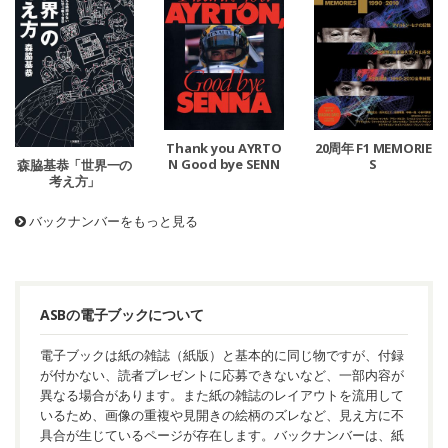
20周年 F1 MEMORIE
Thank you AYRTO
S
N Good bye SENN
森脇基恭「世界一の
A
考え方」
バックナンバーをもっと見る
ASBの電子ブックについて
電子ブックは紙の雑誌（紙版）と基本的に同じ物ですが、付録
が付かない、読者プレゼントに応募できないなど、一部内容が
異なる場合があります。また紙の雑誌のレイアウトを流用して
いるため、画像の重複や見開きの絵柄のズレなど、見え方に不
具合が生じているページが存在します。バックナンバーは、紙