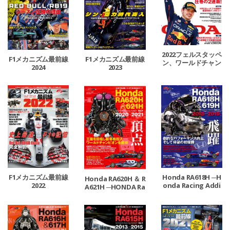
2022フェルスタッペ
F1メカニズム最前線
F1メカニズム最前線
ン、ワールドチャン
2024
2023
ピオン獲得記念号
F1メカニズム最前線
Honda RA618H ─H
Honda RA620H ＆ R
2022
onda Racing Addi
A621H ─HONDA Ra
ct Vol.3 2018-2019─
cing Addict Vol.4 2
020-2021─