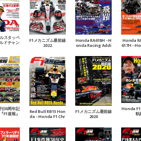
ェルスタッペ
F1メカニズム最前線
Honda RA618H ─H
Honda R
ルドチャン
2022
onda Racing Addi
617H ─Ho
獲得記念号
ct Vol.3 2018-2019
ng Addict
─
16-2
刊30周年記
Honda F
Red Bull RB15 Hon
F1メカニズム最前線
『F1速報』
軌
da ─Honda F1 Chr
2020
30年
onicle 2018-2020─