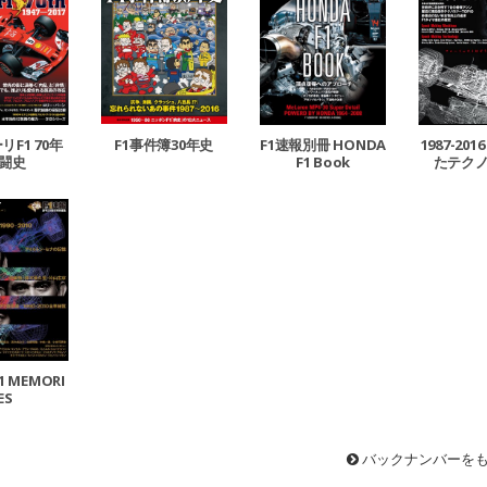
F1 70年
F1事件簿30年史
F1速報別冊 HONDA
1987-201
闘史
F1 Book
たテク
1 MEMORI
ES
バックナンバーを