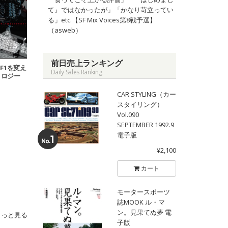
て』ではなかったが」「かなり苛立ってい
る」etc.【SF Mix Voices第8戦予選】
（asweb）
前日売上ランキング
6 F1を変え
Daily Sales Ranking
ノロジー
CAR STYLING（カー
スタイリング）
Vol.090
SEPTEMBER 1992.9
電子版
¥2,100
カート
モータースポーツ
誌MOOK ル・マ
ン。見果てぬ夢 電
もっと見る
子版