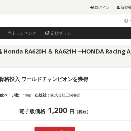
ログイン
新規
売上
ランキング
定額プラン
 RA620H ＆ RA621H ─HONDA Racing Ad
骨格投入 ワールドチャンピオンを獲得
総ページ数：
108p
出版社：
株式会社三栄書房
1,200
電子版価格
円
（税込）