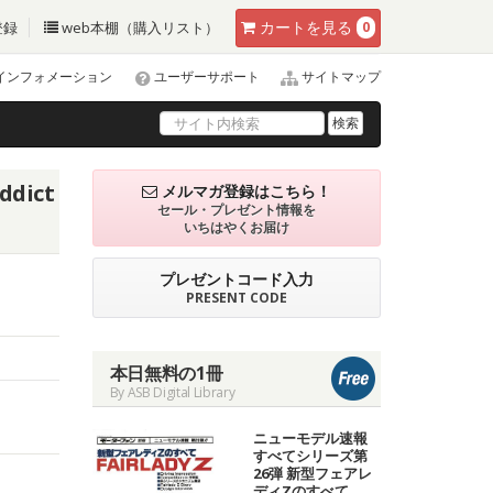
カート
を見る
登録
web本棚（購入リスト）
0
インフォメーション
ユーザーサポート
サイトマップ
検索
dict
メルマガ登録はこちら！
セール・プレゼント情報を
いちはやくお届け
プレゼントコード入力
PRESENT CODE
本日無料の1冊
By ASB Digital Library
ニューモデル速報
すべてシリーズ第
26弾 新型フェアレ
ディZのすべて