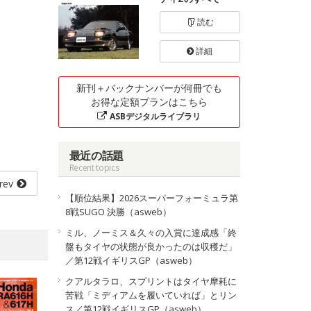
読む
詳細
新刊＋バックナンバーが何冊でも
お得な定額プランはこちら
ASBデジタルライブラリ
最近の話題
Recent topics
rev
【順位結果】2026スーパーフォーミュラ第
8戦SUGO 決勝（asweb）
ミル、ノーミス＆久々の入賞に達成感「終
盤もタイヤの状態が良かったのは収穫だ」
／第12戦イギリスGP（asweb）
クアルタラロ、スプリントはタイヤ摩耗に
苦戦「ミディアムを履いていれば」とリン
ス／第12戦イギリスGP（asweb）