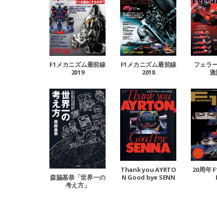
F1メカニズム最前線
F1メカニズム最前線
フェラーリ
2019
2018
激
20周年 F
Thank you AYRTO
森脇基恭「世界一の
N Good bye SENN
考え方」
A