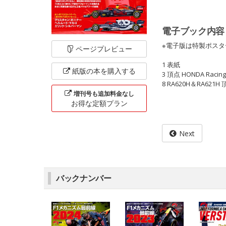
電子ブック内容
※電子版は特製ポス
ページ
プレビュー
1 表紙
紙版の本を
購入する
3 頂点 HONDA Racing 
8 RA620H＆RA62
増刊号も追加料金なし
お得な定額
プラン
Next
バックナンバー