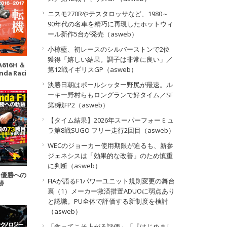
ニスモ270Rやテスタロッサなど、1980～
90年代の名車を精巧に再現したホットウィ
ール新作5台が発売（asweb）
小椋藍、初レースのシルバーストンで2位
獲得「嬉しい結果。調子は非常に良い」／
A616H ＆
第12戦イギリスGP（asweb）
nda Raci
 Vol.2 20
決勝日朝はポールシッター野尻が最速。ル
017─
ーキー野村らもロングランで好タイム／SF
第8戦FP2（asweb）
【タイム結果】2026年スーパーフォーミュ
ラ第8戦SUGO フリー走行2回目（asweb）
WECのジョーカー使用期限が迫るも、新参
ジェネシスは「効果的な改善」のため慎重
に判断（asweb）
1 優勝への
FIAが語るF1パワーユニット規則変更の舞台
跡
裏（1）メーカー救済措置ADUOに弱点あり
と認識。PU全体で評価する新制度を検討
（asweb）
「食ってこそ上がる評価」「『はじめまし