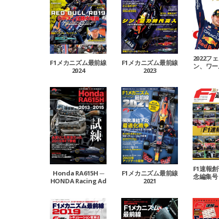
2022フ
F1メカニズム最前線
F1メカニズム最前線
ン、ワー
2024
2023
ピオン
F1速報創
Honda RA615H ─
F1メカニズム最前線
念編集号
HONDA Racing Ad
2021
の
dict Vol.1 2013-201
5 ─