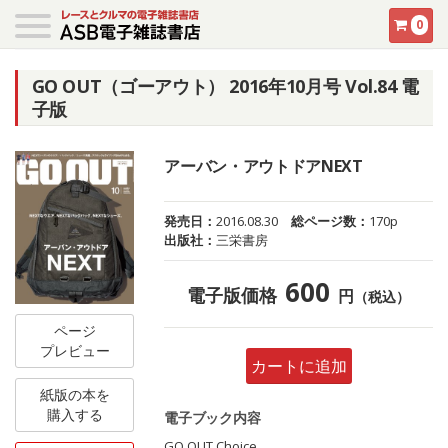
0
GO OUT（ゴーアウト） 2016年10月号 Vol.84 電
子版
アーバン・アウトドアNEXT
発売日：
2016.08.30
総ページ数：
170p
出版社：
三栄書房
600
電子版価格
円
（税込）
ページ
プレビュー
カートに追加
紙版の本を
購入する
電子ブック内容
GO OUT Choice