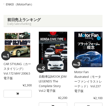
ENKEI（MotorFan）
前日売上ランキング
Daily Sales Ranking
CAR STYLING（カー
スタイリング）
Motor Fan
Vol.172 MAY 2006.5
自動車誌MOOK JDM
illustrated（モータ
電子版
LEGENDS The
ーファンイラストレ
¥2,300
Complete Story
ーテッド） Vol.237
Vol.2 電子版
電子版
¥2,200
¥2,100