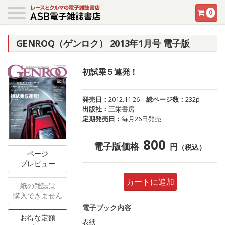
0
GENROQ（ゲンロク） 2013年1月号 電子版
初試乗５連発！
発売日：
2012.11.26
総ページ数：
232p
出版社：
三栄書房
定期発売日：
毎月26日発売
800
電子版価格
円
（税込）
ページ
プレビュー
カートに追加
紙の雑誌は
購入できません
電子ブック内容
お得な定額
表紙