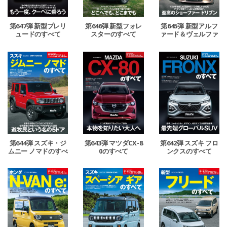
第647弾 新型プレリ
第646弾 新型フォレ
第645弾 新型アルフ
ュードのすべて
スターのすべて
ァード＆ヴェルファ
イアのすべて
第644弾 スズキ・ジ
第643弾 マツダCX-8
第642弾 スズキ フロ
ムニー ノマドのすべ
0のすべて
ンクスのすべて
て