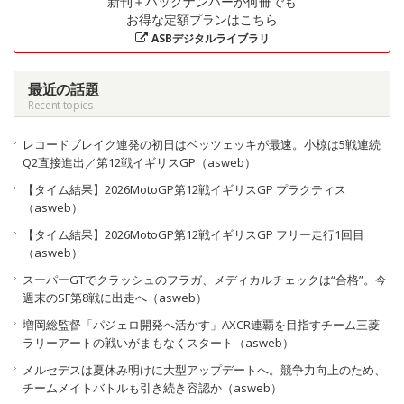
新刊＋バックナンバーが何冊でも
お得な定額プランはこちら
ASBデジタルライブラリ
最近の話題
Recent topics
レコードブレイク連発の初日はベッツェッキが最速。小椋は5戦連続
Q2直接進出／第12戦イギリスGP（asweb）
【タイム結果】2026MotoGP第12戦イギリスGP プラクティス
（asweb）
【タイム結果】2026MotoGP第12戦イギリスGP フリー走行1回目
（asweb）
スーパーGTでクラッシュのフラガ、メディカルチェックは“合格”。今
週末のSF第8戦に出走へ（asweb）
増岡総監督「パジェロ開発へ活かす」AXCR連覇を目指すチーム三菱
ラリーアートの戦いがまもなくスタート（asweb）
メルセデスは夏休み明けに大型アップデートへ。競争力向上のため、
チームメイトバトルも引き続き容認か（asweb）