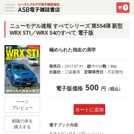
0
ニューモデル速報 すべてシリーズ 第554弾 新型
WRX STI／WRX S4のすべて 電子版
極められた独走の美学
発売日：
2017.07.31
総ページ数：
86p
出版社：
三栄書房
定期発売日：
不定期刊
500
電子版価格
円
（税込）
ページ
プレビュー
カートに追加
紙版の本を
電子ブック内容
購入する
ドライビングインプレッション