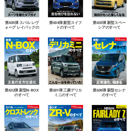
第635弾 スバル レヴ
第634弾 新型スイフ
第633弾 新型スペー
ォーグ レイバックの
トのすべて
シアのすべて
すべて
第632弾 新型N-BOX
第631弾 三菱デリカ
第630弾 新型セレナ
のすべて
ミニのすべて
のすべて