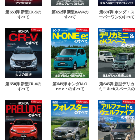
第653弾 新型CX-5の
第652弾 新型RAV4の
第651弾 ホンダ・ス
すべて
すべて
ーパーワンのすべて
第650弾 新型CR-Vの
第649弾 ホンダN-O
第648弾 新型デリカ
すべて
ne e：のすべて
ミニ＆eKスペースの
すべて