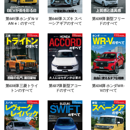
第641弾 ホンダ N-V
第640弾 スズキ スペ
第639弾 新型フリー
AN e：のすべて
ーシアギアのすべて
ドのすべて
第638弾 三菱トライ
第637弾 新型アコー
第636弾 ホンダWR-
トンのすべて
ドのすべて
Vのすべて