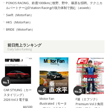
PONOS RACING、鈴鹿1000kmに牧野、野中、篠原を招聘。テクニカ
ルパートナーはD’station Racingの強力体制で挑む（asweb）
Swift（MotorFan）
HKS（MotorFan）
BRIDE（MotorFan）
前日売上ランキング
Daily Sales Ranking
CAR STYLING（カー
スタイリング）
Motor Fan
F速（エフソク）
2026 Vol.3 電子版
illustrated（モータ
Premium Vol.3 角田
¥4,500