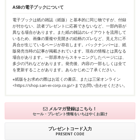
ASBの電子ブックについて
電子ブックは紙の雑誌（紙版）と基本的に同じ物ですが、付録
が付かない、読者プレゼントに応募できないなど、一部内容が
異なる場合があります。また紙の雑誌のレイアウトを流用して
いるため、画像の重複や見開きの絵柄のズレなど、見え方に不
具合が生じているページが存在します。バックナンバーは、紙
版発売当時の記事が掲載されています。現在の情報とは異なる
場合があります。一部原本からスキャニングしたページには、
多少の汚れなどがあります。発売後、内容の一部もしくは全て
を更新することがあります。あらかじめご了承ください。
※紙版をお求めの際はお近くの書店、または三栄オンライン
<
https://shop.san-ei-corp.co.jp/
>までお問い合わせください。
メルマガ登録はこちら！
セール・プレゼント情報を
いちはやくお届け
プレゼントコード入力
PRESENT CODE