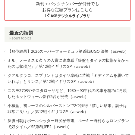
新刊＋バックナンバーが何冊でも
お得な定額プランはこちら
ASBデジタルライブラリ
最近の話題
Recent topics
【順位結果】2026スーパーフォーミュラ第8戦SUGO 決勝（asweb）
ミル、ノーミス＆久々の入賞に達成感「終盤もタイヤの状態が良かっ
たのは収穫だ」／第12戦イギリスGP（asweb）
クアルタラロ、スプリントはタイヤ摩耗に苦戦「ミディアムを履いて
いれば」とリンス／第12戦イギリスGP（asweb）
ニスモ270Rやテスタロッサなど、1980～90年代の名車を精巧に再現
したホットウィール新作5台が発売（asweb）
小椋藍、初レースのシルバーストンで2位獲得「嬉しい結果。調子は
非常に良い」／第12戦イギリスGP（asweb）
決勝日朝はポールシッター野尻が最速。ルーキー野村らもロングラン
で好タイム／SF第8戦FP2（asweb）