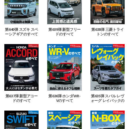
第640弾 スズキ スペ
第639弾 新型フリー
第638弾 三菱トライ
ーシアギアのすべて
ドのすべて
トンのすべて
第637弾 新型アコー
第636弾 ホンダWR-
第635弾 スバル レヴ
ドのすべて
Vのすべて
ォーグ レイバックの
すべて