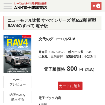
0
ニューモデル速報 すべてシリーズ 第652弾 新型
RAV4のすべて 電子版
次代のグローバルSUV
発売日：
2026.06.29
総ページ数：
84p
出版社：
三栄書房
定期発売日：
不定期刊
800
電子版価格
円
（税込）
ページ
プレビュー
カートに追加
紙版の本を
電子ブック内容
購入する
1 表紙