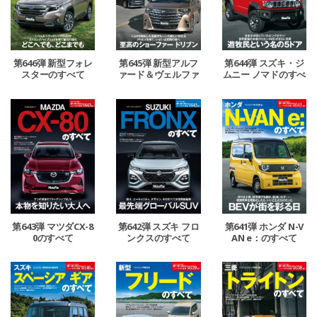
第646弾 新型フォレ
第645弾 新型アルフ
第644弾 スズキ・ジ
スターのすべて
ァード＆ヴェルファ
ムニー ノマドのすべ
イアのすべて
て
第643弾 マツダCX-8
第642弾 スズキ フロ
第641弾 ホンダ N-V
0のすべて
ンクスのすべて
AN e：のすべて