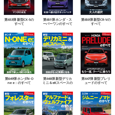
第653弾 新型CX-5の
第651弾 ホンダ・ス
第650弾 新型CR-Vの
すべて
ーパーワンのすべて
すべて
第649弾 ホンダN-O
第648弾 新型デリカ
第647弾 新型プレリ
ne e：のすべて
ミニ＆eKスペースの
ュードのすべて
すべて