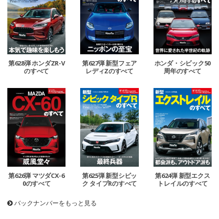
第628弾 ホンダZR-V
第627弾 新型フェア
ホンダ・シビック50
のすべて
レディZのすべて
周年のすべて
第626弾 マツダCX-6
第625弾 新型シビッ
第624弾 新型エクス
0のすべて
ク タイプRのすべて
トレイルのすべて
バックナンバーをもっと見る