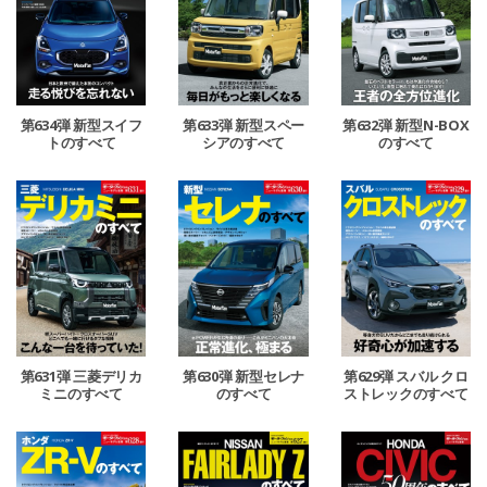
第634弾 新型スイフ
第633弾 新型スペー
第632弾 新型N-BOX
トのすべて
シアのすべて
のすべて
第631弾 三菱デリカ
第630弾 新型セレナ
第629弾 スバル クロ
ミニのすべて
のすべて
ストレックのすべて